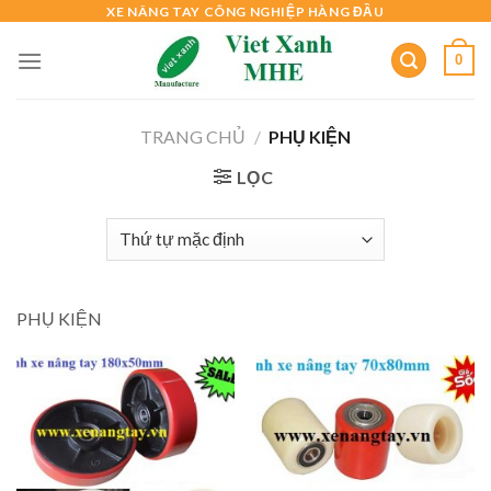
Skip
XE NÂNG TAY CÔNG NGHIỆP HÀNG ĐẦU
to
0
content
TRANG CHỦ
/
PHỤ KIỆN
LỌC
PHỤ KIỆN