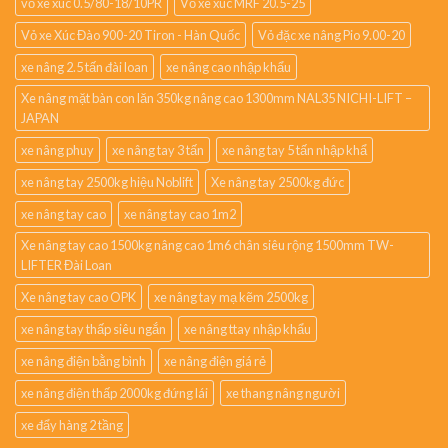
vỏ xe xúc 0.5/80-18/10PR
Vỏ xe xúc MRF 20.5-25
Vỏ xe Xúc Đào 900-20 Tiron - Hàn Quốc
Vỏ đặc xe nâng Pio 9.00-20
xe nâng 2.5 tấn đài loan
xe nâng cao nhập khẩu
Xe nâng mặt bàn con lăn 350kg nâng cao 1300mm NAL35 NICHI-LIFT –
JAPAN
xe nâng phuy
xe nâng tay 3 tấn
xe nâng tay 5 tấn nhập khẩ
xe nâng tay 2500kg hiệu Noblift
Xe nâng tay 2500kg đức
xe nâng tay cao
xe nâng tay cao 1m2
Xe nâng tay cao 1500kg nâng cao 1m6 chân siêu rộng 1500mm TW-
LIFTER Đài Loan
Xe nâng tay cao OPK
xe nâng tay mạ kẽm 2500kg
xe nâng tay thấp siêu ngắn
xe nâng ttay nhập khẩu
xe nâng điện bằng bình
xe nâng điện giá rẻ
xe nâng điện thấp 2000kg đứng lái
xe thang nâng người
xe đẩy hàng 2 tầng