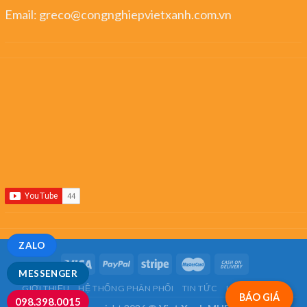
Email:
greco@congnghiepvietxanh.com.vn
ZALO
MESSENGER
GIỚI THIỆU
HỆ THỐNG PHÂN PHỐI
TIN TỨC
LIÊN HỆ
FAQ
BÁO GIÁ
098.398.0015