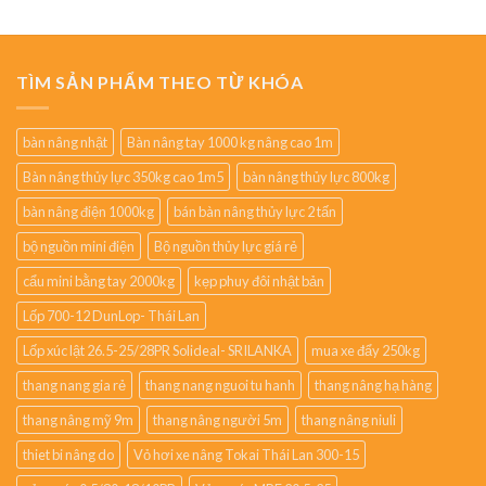
TÌM SẢN PHẨM THEO TỪ KHÓA
bàn nâng nhật
Bàn nâng tay 1000 kg nâng cao 1m
Bàn nâng thủy lực 350kg cao 1m5
bàn nâng thủy lực 800kg
bàn nâng điện 1000kg
bán bàn nâng thủy lực 2 tấn
bộ nguồn mini điện
Bộ nguồn thủy lực giá rẻ
cẩu mini bằng tay 2000kg
kẹp phuy đôi nhật bản
Lốp 700-12 DunLop- Thái Lan
Lốp xúc lật 26.5-25/28PR Solideal- SRILANKA
mua xe đẩy 250kg
thang nang gia rẻ
thang nang nguoi tu hanh
thang nâng hạ hàng
thang nâng mỹ 9m
thang nâng người 5m
thang nâng niuli
thiet bi nâng do
Vỏ hơi xe nâng Tokai Thái Lan 300-15