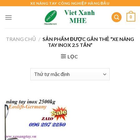
Skip
XE NÂNG TAY CÔNG NGHIỆP HÀNG ĐẦU
to
0
content
TRANG CHỦ
/
SẢN PHẨM ĐƯỢC GẮN THẺ “XE NÂNG
TAY INOX 2.5 TẤN”
LỌC