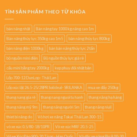
TÌM SẢN PHẨM THEO TỪ KHÓA
bàn nâng nhật
Bàn nâng tay 1000 kg nâng cao 1m
Bàn nâng thủy lực 350kg cao 1m5
bàn nâng thủy lực 800kg
bàn nâng điện 1000kg
bán bàn nâng thủy lực 2 tấn
bộ nguồn mini điện
Bộ nguồn thủy lực giá rẻ
cẩu mini bằng tay 2000kg
kẹp phuy đôi nhật bản
Lốp 700-12 DunLop- Thái Lan
Lốp xúc lật 26.5-25/28PR Solideal- SRILANKA
mua xe đẩy 250kg
thang nang gia rẻ
thang nang nguoi tu hanh
thang nâng hạ hàng
thang nâng mỹ 9m
thang nâng người 5m
thang nâng niuli
thiet bi nâng do
Vỏ hơi xe nâng Tokai Thái Lan 300-15
vỏ xe xúc 0.5/80-18/10PR
Vỏ xe xúc MRF 20.5-25
Vỏ xe Xúc Đào 900-20 Tiron - Hàn Quốc
Vỏ đặc xe nâng Pio 9.00-20