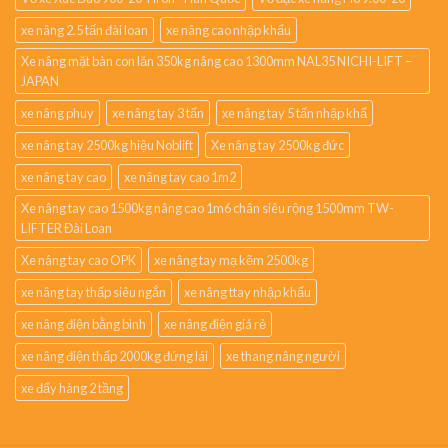
xe nâng 2.5 tấn đài loan
xe nâng cao nhập khẩu
Xe nâng mặt bàn con lăn 350kg nâng cao 1300mm NAL35 NICHI-LIFT –
JAPAN
xe nâng phuy
xe nâng tay 3 tấn
xe nâng tay 5 tấn nhập khẩ
xe nâng tay 2500kg hiệu Noblift
Xe nâng tay 2500kg đức
xe nâng tay cao
xe nâng tay cao 1m2
Xe nâng tay cao 1500kg nâng cao 1m6 chân siêu rộng 1500mm TW-
LIFTER Đài Loan
Xe nâng tay cao OPK
xe nâng tay mạ kẽm 2500kg
xe nâng tay thấp siêu ngắn
xe nâng ttay nhập khẩu
xe nâng điện bằng bình
xe nâng điện giá rẻ
xe nâng điện thấp 2000kg đứng lái
xe thang nâng người
xe đẩy hàng 2 tầng