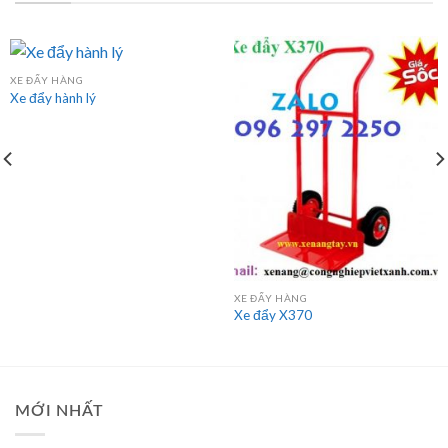
Bộ nguồn thủy lực AC 220V –
Bộ nguồn thủy lực DC 24V -2.0kw
1.5kw
XE ĐẨY
XE ĐẨY HÀNG
Xe đẩy hành lý
XE ĐẨY HÀNG
Xe đẩy X370