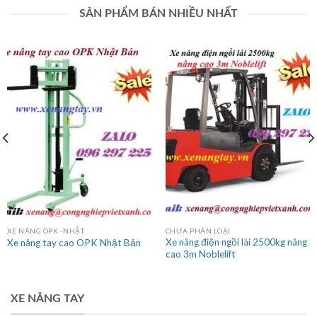
XE ĐẨY HÀNG
XE NÂNG BÁN TỰ ĐỘNG (1T - 2 TẤN)
Xe nâng bán tự động 1500 kg cao
Xe đẩy X370
1m6 GamLift
SẢN PHẨM BÁN NHIỀU NHẤT
XE NÂNG OPK -NHẬT
CHƯA PHÂN LOẠI