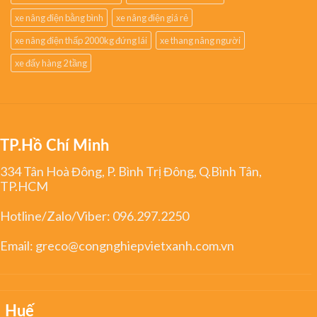
Xe nâng tay cao 1500kg nâng cao 1m6 chân siêu rộng 1500mm TW-
LIFTER Đài Loan
Xe nâng tay cao OPK
xe nâng tay mạ kẽm 2500kg
xe nâng tay thấp siêu ngắn
xe nâng ttay nhập khẩu
xe nâng điện bằng bình
xe nâng điện giá rẻ
xe nâng điện thấp 2000kg đứng lái
xe thang nâng người
xe đẩy hàng 2 tầng
TP.Hồ Chí Minh
334 Tân Hoà Đông, P. Bình Trị Đông, Q.Bình Tân,
TP.HCM
Hotline/Zalo/Viber:
096.297.2250