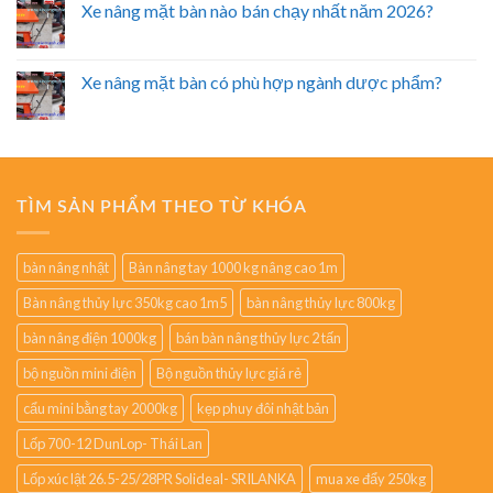
So sánh xe nâng mặt bàn nhập khẩu và lắp ráp trong
nước
Xe nâng mặt bàn nào bán chạy nhất năm 2026?
Xe nâng mặt bàn có phù hợp ngành dược phẩm?
TÌM SẢN PHẨM THEO TỪ KHÓA
bàn nâng nhật
Bàn nâng tay 1000 kg nâng cao 1m
Bàn nâng thủy lực 350kg cao 1m5
bàn nâng thủy lực 800kg
bàn nâng điện 1000kg
bán bàn nâng thủy lực 2 tấn