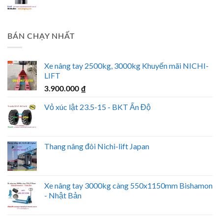
Vỏ xe yokohama Y108
Vỏ xe yokohama Y45
BÁN CHẠY NHẤT
Xe nâng tay 2500kg, 3000kg Khuyến mãi NICHI-
LIFT
3.900.000
₫
Vỏ xúc lật 23.5-15 - BKT Ấn Độ
Thang nâng đôi Nichi-lift Japan