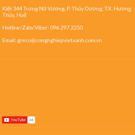
Email:
greco@congnghiepvietxanh.com.vn
Huế
Kiệt 344 Trưng Nữ Vương, P. Thủy Dương, TX. Hương
Thủy, Huế
Hotline/Zalo/Viber:
096.297.2250
Email:
greco@congnghiepvietxanh.com.vn