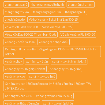
bộ nguồn mini điện
Bộ nguồn thủy lực giá rẻ
cẩu mini bằng tay 2000kg
kẹp phuy đôi nhật bản
Lốp 700-12 DunLop- Thái Lan
Lốp xúc lật 26.5-25/28PR Solideal- SRILANKA
mua xe đẩy 250kg
thang nang gia rẻ
thang nang nguoi tu hanh
thang nâng hạ hàng
thang nâng mỹ 9m
thang nâng người 5m
thang nâng niuli
thiet bi nâng do
Vỏ hơi xe nâng Tokai Thái Lan 300-15
vỏ xe xúc 0.5/80-18/10PR
Vỏ xe xúc MRF 20.5-25
Vỏ xe Xúc Đào 900-20 Tiron - Hàn Quốc
Vỏ đặc xe nâng Pio 9.00-20
xe nâng 2.5 tấn đài loan
xe nâng cao nhập khẩu
Xe nâng mặt bàn con lăn 350kg nâng cao 1300mm NAL35 NICHI-LIFT –
JAPAN
xe nâng phuy
xe nâng tay 3 tấn
xe nâng tay 5 tấn nhập khẩ
xe nâng tay 2500kg hiệu Noblift
Xe nâng tay 2500kg đức
xe nâng tay cao
xe nâng tay cao 1m2