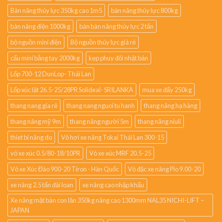
Bàn nâng thủy lực 350kg cao 1m5
bàn nâng thủy lực 800kg
bàn nâng điện 1000kg
bán bàn nâng thủy lực 2 tấn
bộ nguồn mini điện
Bộ nguồn thủy lực giá rẻ
cẩu mini bằng tay 2000kg
kẹp phuy đôi nhật bản
Lốp 700-12 DunLop- Thái Lan
Lốp xúc lật 26.5-25/28PR Solideal- SRILANKA
mua xe đẩy 250kg
thang nang gia rẻ
thang nang nguoi tu hanh
thang nâng hạ hàng
thang nâng mỹ 9m
thang nâng người 5m
thang nâng niuli
thiet bi nâng do
Vỏ hơi xe nâng Tokai Thái Lan 300-15
vỏ xe xúc 0.5/80-18/10PR
Vỏ xe xúc MRF 20.5-25
Vỏ xe Xúc Đào 900-20 Tiron - Hàn Quốc
Vỏ đặc xe nâng Pio 9.00-20
xe nâng 2.5 tấn đài loan
xe nâng cao nhập khẩu
Xe nâng mặt bàn con lăn 350kg nâng cao 1300mm NAL35 NICHI-LIFT –
JAPAN