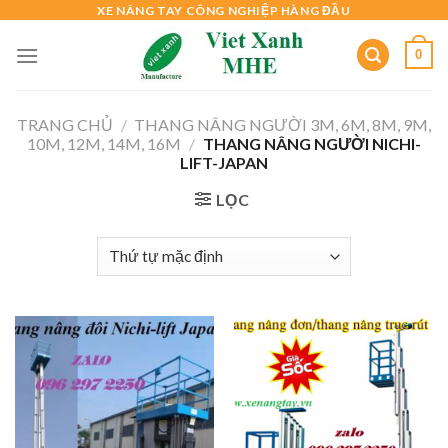
Skip
XE NÂNG TAY CÔNG NGHIỆP HÀNG ĐẦU
to
0
content
TRANG CHỦ
/
THANG NÂNG NGƯỜI 3M, 6M, 8M, 9M,
10M, 12M, 14M, 16M
/
THANG NÂNG NGƯỜI NICHI-
LIFT-JAPAN
LỌC