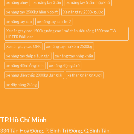
xe nâng phuy
xe nâng tay 3 tấn
xe nâng tay 5 tấn nhập khẩ
xe nâng tay 2500kg hiệu Noblift
Xe nâng tay 2500kg đức
xe nâng tay cao
xe nâng tay cao 1m2
Xe nâng tay cao 1500kg nâng cao 1m6 chân siêu rộng 1500mm TW-
LIFTER Đài Loan
Xe nâng tay cao OPK
xe nâng tay mạ kẽm 2500kg
xe nâng tay thấp siêu ngắn
xe nâng ttay nhập khẩu
xe nâng điện bằng bình
xe nâng điện giá rẻ
xe nâng điện thấp 2000kg đứng lái
xe thang nâng người
xe đẩy hàng 2 tầng
TP.Hồ Chí Minh
334 Tân Hoà Đông, P. Bình Trị Đông, Q.Bình Tân,