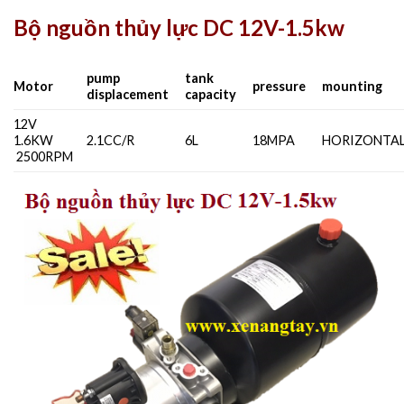
Bộ nguồn thủy lực DC 12V-1.5kw
pump
tank
Motor
pressure
mounting
displacement
capacity
12V
1.6KW
2.1CC/R
6L
18MPA
HORIZONTA
2500RPM