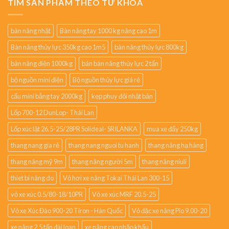
TÌM SẢN PHẨM THEO TỪ KHÓA
bàn nâng nhật
Bàn nâng tay 1000 kg nâng cao 1m
Bàn nâng thủy lực 350kg cao 1m5
bàn nâng thủy lực 800kg
bàn nâng điện 1000kg
bán bàn nâng thủy lực 2 tấn
bộ nguồn mini điện
Bộ nguồn thủy lực giá rẻ
cẩu mini bằng tay 2000kg
kẹp phuy đôi nhật bản
Lốp 700-12 DunLop- Thái Lan
Lốp xúc lật 26.5-25/28PR Solideal- SRILANKA
mua xe đẩy 250kg
thang nang gia rẻ
thang nang nguoi tu hanh
thang nâng hạ hàng
thang nâng mỹ 9m
thang nâng người 5m
thang nâng niuli
thiet bi nâng do
Vỏ hơi xe nâng Tokai Thái Lan 300-15
vỏ xe xúc 0.5/80-18/10PR
Vỏ xe xúc MRF 20.5-25
Vỏ xe Xúc Đào 900-20 Tiron - Hàn Quốc
Vỏ đặc xe nâng Pio 9.00-20
xe nâng 2.5 tấn đài loan
xe nâng cao nhập khẩu