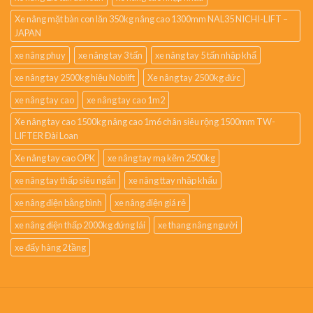
Xe nâng mặt bàn con lăn 350kg nâng cao 1300mm NAL35 NICHI-LIFT –
JAPAN
xe nâng phuy
xe nâng tay 3 tấn
xe nâng tay 5 tấn nhập khẩ
xe nâng tay 2500kg hiệu Noblift
Xe nâng tay 2500kg đức
xe nâng tay cao
xe nâng tay cao 1m2
Xe nâng tay cao 1500kg nâng cao 1m6 chân siêu rộng 1500mm TW-
LIFTER Đài Loan
Xe nâng tay cao OPK
xe nâng tay mạ kẽm 2500kg
xe nâng tay thấp siêu ngắn
xe nâng ttay nhập khẩu
xe nâng điện bằng bình
xe nâng điện giá rẻ
xe nâng điện thấp 2000kg đứng lái
xe thang nâng người
xe đẩy hàng 2 tầng