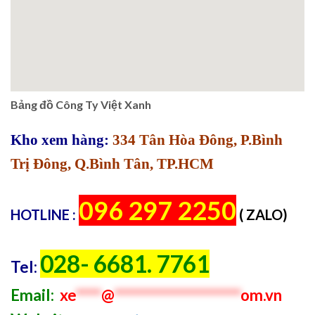
Bảng đồ Công Ty Việt Xanh
Kho xem hàng:
334 Tân Hòa Đông, P.Bình
Trị Đông, Q.Bình Tân, TP.HCM
096 297 2250
HOTLINE :
( ZALO)
028- 6681. 7761
Tel:
Email:
xe
****
@
********************
om.vn