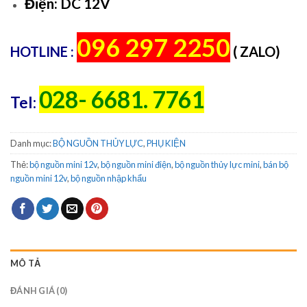
Điện: DC 12V
096 297 2250
HOTLINE :
( ZALO)
028- 6681. 7761
Tel:
Danh mục:
BỘ NGUỒN THỦY LỰC
,
PHỤ KIỆN
Thẻ:
bộ nguồn mini 12v
,
bộ nguồn mini điện
,
bộ nguồn thủy lực mini
,
bán bộ
nguồn mini 12v
,
bộ nguồn nhập khẩu
MÔ TẢ
ĐÁNH GIÁ (0)