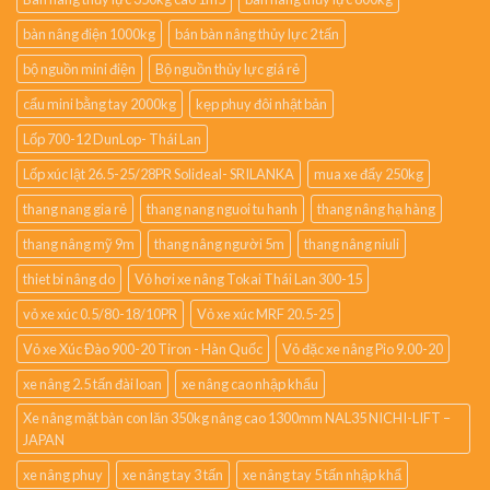
bàn nâng điện 1000kg
bán bàn nâng thủy lực 2 tấn
bộ nguồn mini điện
Bộ nguồn thủy lực giá rẻ
cẩu mini bằng tay 2000kg
kẹp phuy đôi nhật bản
Lốp 700-12 DunLop- Thái Lan
Lốp xúc lật 26.5-25/28PR Solideal- SRILANKA
mua xe đẩy 250kg
thang nang gia rẻ
thang nang nguoi tu hanh
thang nâng hạ hàng
thang nâng mỹ 9m
thang nâng người 5m
thang nâng niuli
thiet bi nâng do
Vỏ hơi xe nâng Tokai Thái Lan 300-15
vỏ xe xúc 0.5/80-18/10PR
Vỏ xe xúc MRF 20.5-25
Vỏ xe Xúc Đào 900-20 Tiron - Hàn Quốc
Vỏ đặc xe nâng Pio 9.00-20
xe nâng 2.5 tấn đài loan
xe nâng cao nhập khẩu
Xe nâng mặt bàn con lăn 350kg nâng cao 1300mm NAL35 NICHI-LIFT –
JAPAN
xe nâng phuy
xe nâng tay 3 tấn
xe nâng tay 5 tấn nhập khẩ