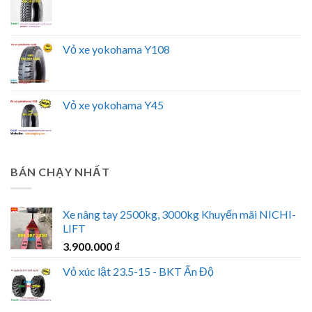
Vỏ xe yokohama Y108
Vỏ xe yokohama Y45
BÁN CHẠY NHẤT
Xe nâng tay 2500kg, 3000kg Khuyến mãi NICHI-
LIFT
3.900.000
₫
Vỏ xúc lật 23.5-15 - BKT Ấn Độ