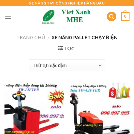
Skip
XE NÂNG TAY CÔNG NGHIỆP HÀNG ĐẦU
to
0
content
TRANG CHỦ
/
XE NÂNG PALLET CHẠY ĐIỆN
LỌC