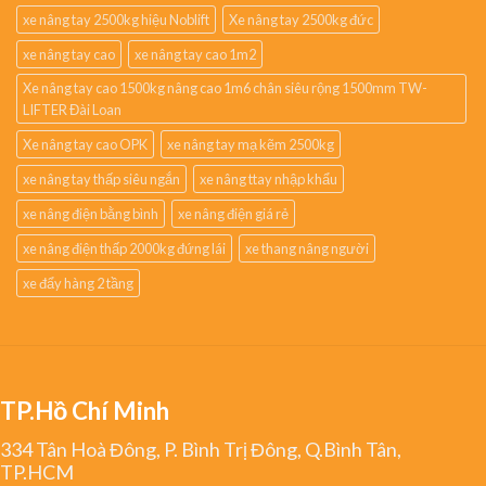
xe nâng tay 2500kg hiệu Noblift
Xe nâng tay 2500kg đức
xe nâng tay cao
xe nâng tay cao 1m2
Xe nâng tay cao 1500kg nâng cao 1m6 chân siêu rộng 1500mm TW-
LIFTER Đài Loan
Xe nâng tay cao OPK
xe nâng tay mạ kẽm 2500kg
xe nâng tay thấp siêu ngắn
xe nâng ttay nhập khẩu
xe nâng điện bằng bình
xe nâng điện giá rẻ
xe nâng điện thấp 2000kg đứng lái
xe thang nâng người
xe đẩy hàng 2 tầng
TP.Hồ Chí Minh
334 Tân Hoà Đông, P. Bình Trị Đông, Q.Bình Tân,
TP.HCM