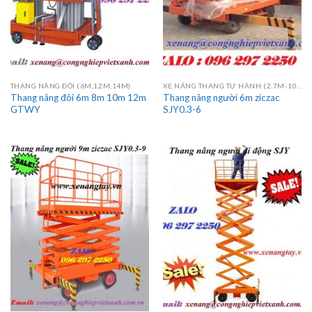
THANG NÂNG ĐÔI (6M,12M,14M)
XE NÂNG THANG TỰ HÀNH (2.7M-10M)
Thang nâng đôi 6m 8m 10m 12m
Thang nâng người 6m ziczac
GTWY
SJY0.3-6