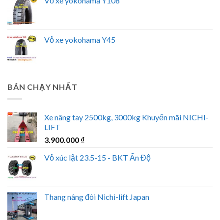
Vỏ xe yokohama Y108
Vỏ xe yokohama Y45
BÁN CHẠY NHẤT
Xe nâng tay 2500kg, 3000kg Khuyến mãi NICHI-
LIFT
3.900.000
₫
Vỏ xúc lật 23.5-15 - BKT Ấn Độ
Thang nâng đôi Nichi-lift Japan