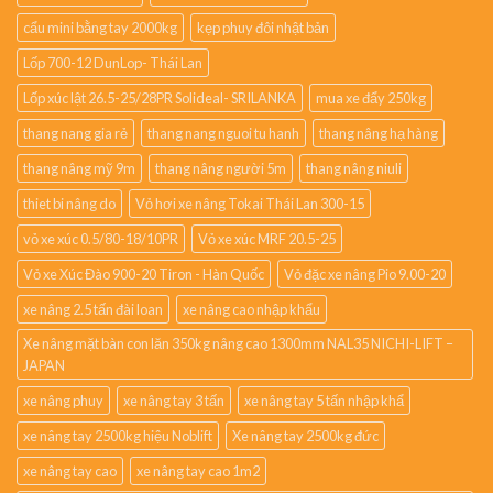
cẩu mini bằng tay 2000kg
kẹp phuy đôi nhật bản
Lốp 700-12 DunLop- Thái Lan
Lốp xúc lật 26.5-25/28PR Solideal- SRILANKA
mua xe đẩy 250kg
thang nang gia rẻ
thang nang nguoi tu hanh
thang nâng hạ hàng
thang nâng mỹ 9m
thang nâng người 5m
thang nâng niuli
thiet bi nâng do
Vỏ hơi xe nâng Tokai Thái Lan 300-15
vỏ xe xúc 0.5/80-18/10PR
Vỏ xe xúc MRF 20.5-25
Vỏ xe Xúc Đào 900-20 Tiron - Hàn Quốc
Vỏ đặc xe nâng Pio 9.00-20
xe nâng 2.5 tấn đài loan
xe nâng cao nhập khẩu
Xe nâng mặt bàn con lăn 350kg nâng cao 1300mm NAL35 NICHI-LIFT –
JAPAN
xe nâng phuy
xe nâng tay 3 tấn
xe nâng tay 5 tấn nhập khẩ
xe nâng tay 2500kg hiệu Noblift
Xe nâng tay 2500kg đức
xe nâng tay cao
xe nâng tay cao 1m2