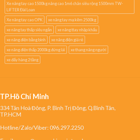
Xe nâng tay cao 1500kg nâng cao 1m6 chân siêu rộng 1500mm TW-
LIFTER Đài Loan
Xe nâng tay cao OPK
xe nâng tay mạ kẽm 2500kg
xe nâng tay thấp siêu ngắn
xe nâng ttay nhập khẩu
xe nâng điện bằng bình
xe nâng điện giá rẻ
xe nâng điện thấp 2000kg đứng lái
xe thang nâng người
xe đẩy hàng 2 tầng
TP.Hồ Chí Minh
334 Tân Hoà Đông, P. Bình Trị Đông, Q.Bình Tân,
TP.HCM
Hotline/Zalo/Viber:
096.297.2250