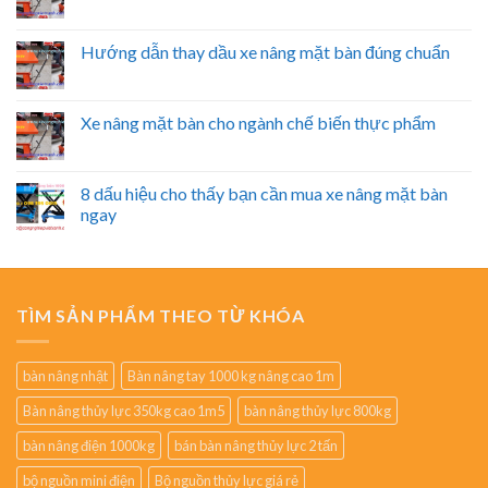
Hướng dẫn thay dầu xe nâng mặt bàn đúng chuẩn
Xe nâng mặt bàn cho ngành chế biến thực phẩm
8 dấu hiệu cho thấy bạn cần mua xe nâng mặt bàn
ngay
TÌM SẢN PHẨM THEO TỪ KHÓA
bàn nâng nhật
Bàn nâng tay 1000 kg nâng cao 1m
Bàn nâng thủy lực 350kg cao 1m5
bàn nâng thủy lực 800kg
bàn nâng điện 1000kg
bán bàn nâng thủy lực 2 tấn
bộ nguồn mini điện
Bộ nguồn thủy lực giá rẻ