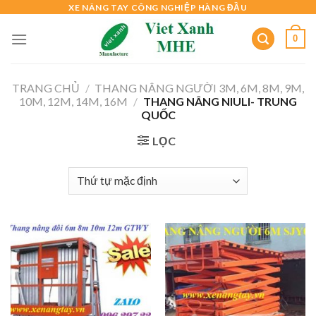
Skip
XE NÂNG TAY CÔNG NGHIỆP HÀNG ĐẦU
to
0
content
TRANG CHỦ
/
THANG NÂNG NGƯỜI 3M, 6M, 8M, 9M,
10M, 12M, 14M, 16M
/
THANG NÂNG NIULI- TRUNG
QUỐC
LỌC