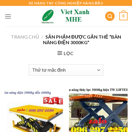
Skip
XE NÂNG TAY CÔNG NGHIỆP HÀNG ĐẦU
to
0
content
TRANG CHỦ
/
SẢN PHẨM ĐƯỢC GẮN THẺ “BÀN
NÂNG ĐIỆN 3000KG”
LỌC