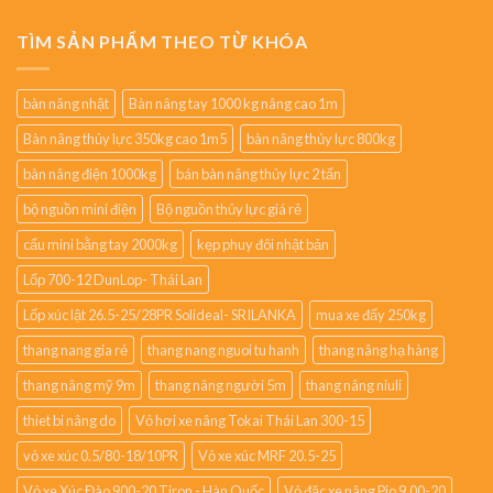
TÌM SẢN PHẨM THEO TỪ KHÓA
bàn nâng nhật
Bàn nâng tay 1000 kg nâng cao 1m
Bàn nâng thủy lực 350kg cao 1m5
bàn nâng thủy lực 800kg
bàn nâng điện 1000kg
bán bàn nâng thủy lực 2 tấn
bộ nguồn mini điện
Bộ nguồn thủy lực giá rẻ
cẩu mini bằng tay 2000kg
kẹp phuy đôi nhật bản
Lốp 700-12 DunLop- Thái Lan
Lốp xúc lật 26.5-25/28PR Solideal- SRILANKA
mua xe đẩy 250kg
thang nang gia rẻ
thang nang nguoi tu hanh
thang nâng hạ hàng
thang nâng mỹ 9m
thang nâng người 5m
thang nâng niuli
thiet bi nâng do
Vỏ hơi xe nâng Tokai Thái Lan 300-15
vỏ xe xúc 0.5/80-18/10PR
Vỏ xe xúc MRF 20.5-25
Vỏ xe Xúc Đào 900-20 Tiron - Hàn Quốc
Vỏ đặc xe nâng Pio 9.00-20