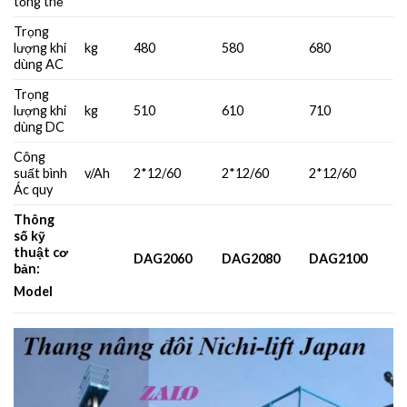
tổng thể
Trọng
lượng khi
kg
480
580
680
dùng AC
Trọng
lượng khi
kg
510
610
710
dùng DC
Công
suất bình
v/Ah
2*12/60
2*12/60
2*12/60
Ác quy
Thông
số kỹ
thuật cơ
DAG2060
DAG2080
DAG2100
bản:
Model