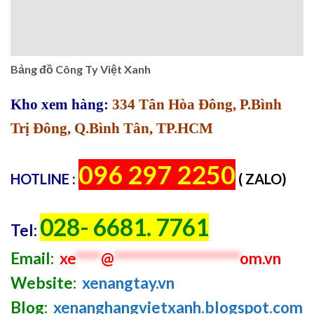
Bảng đồ Công Ty Việt Xanh
Kho xem hàng:
334 Tân Hòa Đông, P.Bình
Trị Đông, Q.Bình Tân, TP.HCM
096 297 2250
HOTLINE :
( ZALO)
028- 6681. 7761
Tel:
Email:
xe
****
@
********************
om.vn
Website:
xenangtay.vn
Blog:
xenanghangvietxanh.blogspot.com