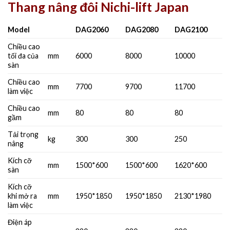
Thang nâng đôi Nichi-lift Japan
Model
DAG2060
DAG2080
DAG2100
Chiều cao
tối đa của
mm
6000
8000
10000
sàn
Chiều cao
mm
7700
9700
11700
làm việc
Chiều cao
mm
80
80
80
gầm
Tải trọng
kg
300
300
250
nâng
Kích cỡ
mm
1500*600
1500*600
1620*600
sàn
Kích cỡ
khi mở ra
mm
1950*1850
1950*1850
2130*1980
làm việc
Điện áp