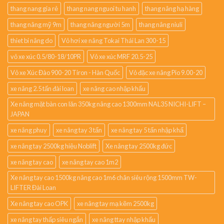
thang nang gia rẻ
thang nang nguoi tu hanh
thang nâng hạ hàng
thang nâng mỹ 9m
thang nâng người 5m
thang nâng niuli
thiet bi nâng do
Vỏ hơi xe nâng Tokai Thái Lan 300-15
vỏ xe xúc 0.5/80-18/10PR
Vỏ xe xúc MRF 20.5-25
Vỏ xe Xúc Đào 900-20 Tiron - Hàn Quốc
Vỏ đặc xe nâng Pio 9.00-20
xe nâng 2.5 tấn đài loan
xe nâng cao nhập khẩu
Xe nâng mặt bàn con lăn 350kg nâng cao 1300mm NAL35 NICHI-LIFT –
JAPAN
xe nâng phuy
xe nâng tay 3 tấn
xe nâng tay 5 tấn nhập khẩ
xe nâng tay 2500kg hiệu Noblift
Xe nâng tay 2500kg đức
xe nâng tay cao
xe nâng tay cao 1m2
Xe nâng tay cao 1500kg nâng cao 1m6 chân siêu rộng 1500mm TW-
LIFTER Đài Loan
Xe nâng tay cao OPK
xe nâng tay mạ kẽm 2500kg
xe nâng tay thấp siêu ngắn
xe nâng ttay nhập khẩu