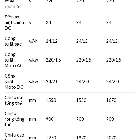
xoay
v
220
220
220
chiều AC
Điện áp
một chiều
v
24
24
24
DC
Công
v/Ah
24/12
24/12
24/12
suất sạc
Công
suất
v/kw
220/1.5
220/1.5
220/1.5
Moto AC
Công
suất
v/kw
24/2.0
24/2.0
24/2.0
Moto DC
Chiều dài
mm
1550
1550
1670
tổng thể
Chiều
rộng tổng
mm
900
900
900
thể
Chiều cao
mm
1970
1970
2070