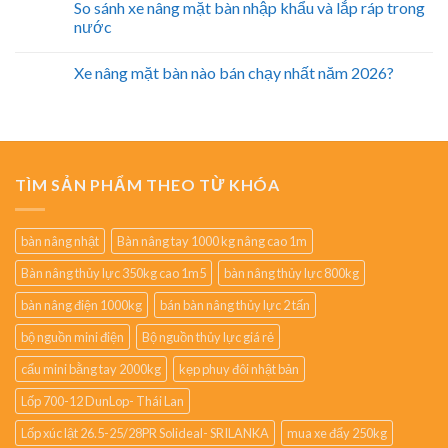
So sánh xe nâng mặt bàn nhập khẩu và lắp ráp trong
nước
Xe nâng mặt bàn nào bán chạy nhất năm 2026?
TÌM SẢN PHẨM THEO TỪ KHÓA
bàn nâng nhật
Bàn nâng tay 1000 kg nâng cao 1m
Bàn nâng thủy lực 350kg cao 1m5
bàn nâng thủy lực 800kg
bàn nâng điện 1000kg
bán bàn nâng thủy lực 2 tấn
bộ nguồn mini điện
Bộ nguồn thủy lực giá rẻ
cẩu mini bằng tay 2000kg
kẹp phuy đôi nhật bản
Lốp 700-12 DunLop- Thái Lan
Lốp xúc lật 26.5-25/28PR Solideal- SRILANKA
mua xe đẩy 250kg