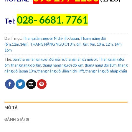
028- 6681. 7761
Tel:
Danh mục:
Thang nâng người Nichi-lift-Japan
,
Thang nâng đôi
(6m,12m,14m)
,
THANG NÂNG NGƯỜI 3m, 6m, 8m, 9m, 10m, 12m, 14m,
16m
Thẻ:
bán thang nâng người đôi giá rẻ
,
thang nâng 2 người
,
Thang nâng đôi
6m
,
thang nang doi 8m
,
thang nâng người đôi 6m
,
thang nâng đôi 10m. thang
nâng đôi japan 10m
,
thang nâng đôi điện nichi-lifft
,
thang nâng đôi nhập khẩu
MÔ TẢ
ĐÁNH GIÁ (0)