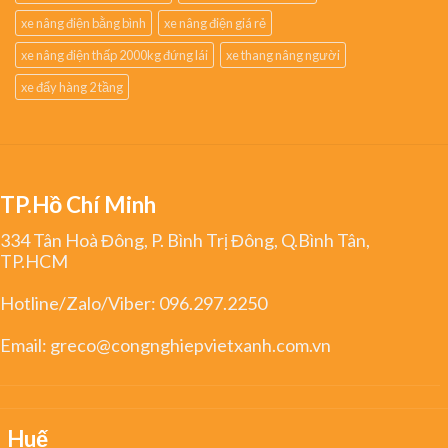
xe nâng điện bằng bình
xe nâng điện giá rẻ
xe nâng điện thấp 2000kg đứng lái
xe thang nâng người
xe đẩy hàng 2 tầng
TP.Hồ Chí Minh
334 Tân Hoà Đông, P. Bình Trị Đông, Q.Bình Tân,
TP.HCM
Hotline/Zalo/Viber:
096.297.2250
Email:
greco@congnghiepvietxanh.com.vn
Huế