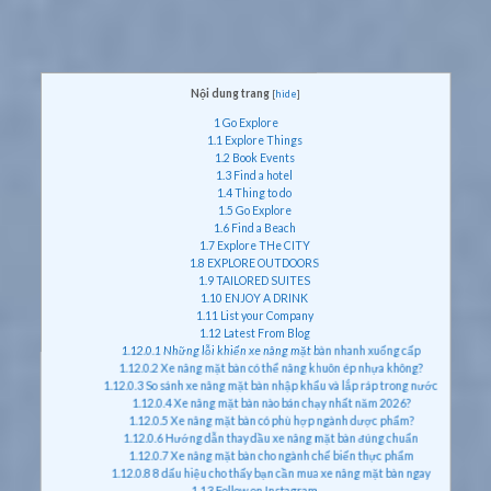
Nội dung trang
[
hide
]
1
Go Explore
1.1
Explore Things
1.2
Book Events
1.3
Find a hotel
1.4
Thing to do
1.5
Go Explore
1.6
Find a Beach
1.7
Explore THe CITY
1.8
EXPLORE OUTDOORS
1.9
TAILORED SUITES
1.10
ENJOY A DRINK
1.11
List your Company
1.12
Latest From Blog
1.12.0.1
Những lỗi khiến xe nâng mặt bàn nhanh xuống cấp
1.12.0.2
Xe nâng mặt bàn có thể nâng khuôn ép nhựa không?
1.12.0.3
So sánh xe nâng mặt bàn nhập khẩu và lắp ráp trong nước
1.12.0.4
Xe nâng mặt bàn nào bán chạy nhất năm 2026?
1.12.0.5
Xe nâng mặt bàn có phù hợp ngành dược phẩm?
1.12.0.6
Hướng dẫn thay dầu xe nâng mặt bàn đúng chuẩn
1.12.0.7
Xe nâng mặt bàn cho ngành chế biến thực phẩm
1.12.0.8
8 dấu hiệu cho thấy bạn cần mua xe nâng mặt bàn ngay
1.13
Follow on Instagram