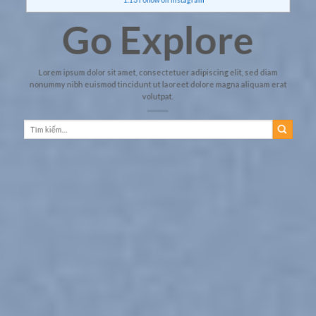
Go Explore
Lorem ipsum dolor sit amet, consectetuer adipiscing elit, sed diam
nonummy nibh euismod tincidunt ut laoreet dolore magna aliquam erat
volutpat.
Tìm
kiếm: