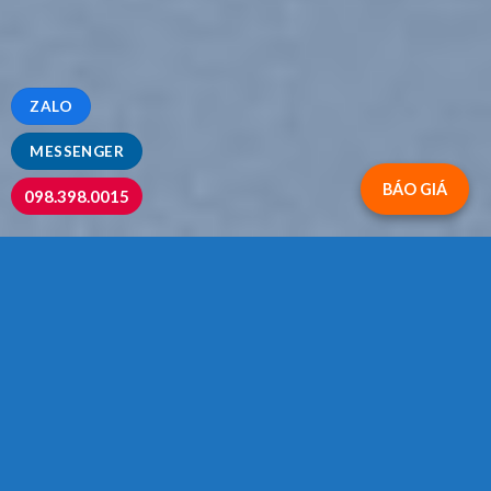
ZALO
MESSENGER
BÁO GIÁ
098.398.0015
Explore Things
Lorem ipsum dolor sit amet, consectetuer adipiscing elit, sed
diam nonummy nibh euismod tincidunt ut laoreet dolore
magna aliquam erat volutpat….
Book Events
Lorem ipsum dolor sit amet, consectetuer adipiscing elit, sed