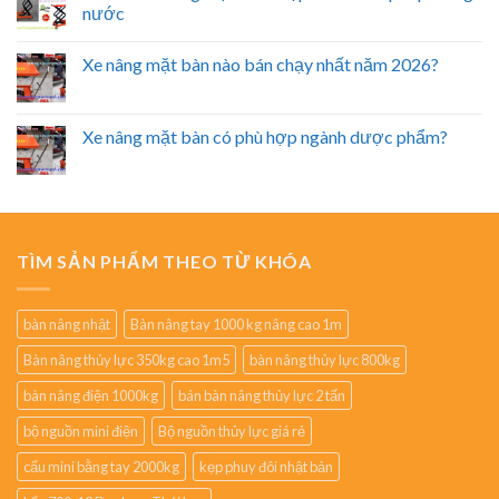
nước
Xe nâng mặt bàn nào bán chạy nhất năm 2026?
Xe nâng mặt bàn có phù hợp ngành dược phẩm?
TÌM SẢN PHẨM THEO TỪ KHÓA
bàn nâng nhật
Bàn nâng tay 1000 kg nâng cao 1m
Bàn nâng thủy lực 350kg cao 1m5
bàn nâng thủy lực 800kg
bàn nâng điện 1000kg
bán bàn nâng thủy lực 2 tấn
bộ nguồn mini điện
Bộ nguồn thủy lực giá rẻ
cẩu mini bằng tay 2000kg
kẹp phuy đôi nhật bản