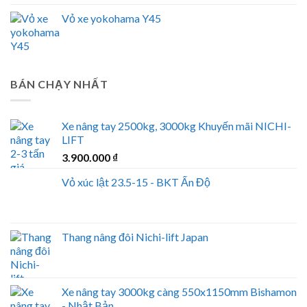
Vỏ xe yokohama Y45
BÁN CHẠY NHẤT
Xe nâng tay 2500kg, 3000kg Khuyến mãi NICHI-
LIFT
3.900.000
₫
Vỏ xúc lật 23.5-15 - BKT Ấn Độ
Thang nâng đôi Nichi-lift Japan
Xe nâng tay 3000kg càng 550x1150mm Bishamon
- Nhật Bản