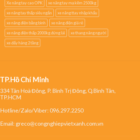
Xe nâng tay cao OPK
xe nâng tay mạ kẽm 2500kg
xe nâng tay thấp siêu ngắn
xe nâng ttay nhập khẩu
xe nâng điện bằng bình
xe nâng điện giá rẻ
xe nâng điện thấp 2000kg đứng lái
xe thang nâng người
xe đẩy hàng 2 tầng
TP.Hồ Chí Minh
334 Tân Hoà Đông, P. Bình Trị Đông, Q.Bình Tân,
TP.HCM
Hotline/Zalo/Viber:
096.297.2250
Email:
greco@congnghiepvietxanh.com.vn