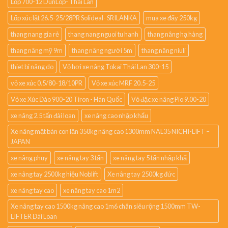
Lốp 700-12 DunLop- Thái Lan
Lốp xúc lật 26.5-25/28PR Solideal- SRILANKA
mua xe đẩy 250kg
thang nang gia rẻ
thang nang nguoi tu hanh
thang nâng hạ hàng
thang nâng mỹ 9m
thang nâng người 5m
thang nâng niuli
thiet bi nâng do
Vỏ hơi xe nâng Tokai Thái Lan 300-15
vỏ xe xúc 0.5/80-18/10PR
Vỏ xe xúc MRF 20.5-25
Vỏ xe Xúc Đào 900-20 Tiron - Hàn Quốc
Vỏ đặc xe nâng Pio 9.00-20
xe nâng 2.5 tấn đài loan
xe nâng cao nhập khẩu
Xe nâng mặt bàn con lăn 350kg nâng cao 1300mm NAL35 NICHI-LIFT –
JAPAN
xe nâng phuy
xe nâng tay 3 tấn
xe nâng tay 5 tấn nhập khẩ
xe nâng tay 2500kg hiệu Noblift
Xe nâng tay 2500kg đức
xe nâng tay cao
xe nâng tay cao 1m2
Xe nâng tay cao 1500kg nâng cao 1m6 chân siêu rộng 1500mm TW-
LIFTER Đài Loan