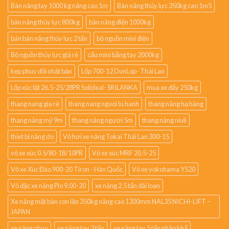
Bàn nâng tay 1000 kg nâng cao 1m
Bàn nâng thủy lực 350kg cao 1m5
bàn nâng thủy lực 800kg
bàn nâng điện 1000kg
bán bàn nâng thủy lực 2 tấn
bộ nguồn mini điện
Bộ nguồn thủy lực giá rẻ
cẩu mini bằng tay 2000kg
kẹp phuy đôi nhật bản
Lốp 700-12 DunLop- Thái Lan
Lốp xúc lật 26.5-25/28PR Solideal- SRILANKA
mua xe đẩy 250kg
thang nang gia rẻ
thang nang nguoi tu hanh
thang nâng hạ hàng
thang nâng mỹ 9m
thang nâng người 5m
thang nâng niuli
thiet bi nâng do
Vỏ hơi xe nâng Tokai Thái Lan 300-15
vỏ xe xúc 0.5/80-18/10PR
Vỏ xe xúc MRF 20.5-25
Vỏ xe Xúc Đào 900-20 Tiron - Hàn Quốc
Vỏ xe yokohama Y520
Vỏ đặc xe nâng Pio 9.00-20
xe nâng 2.5 tấn đài loan
Xe nâng mặt bàn con lăn 350kg nâng cao 1300mm NAL35 NICHI-LIFT –
JAPAN
xe nâng phuy
xe nâng tay 3 tấn
xe nâng tay 5 tấn nhập khẩ