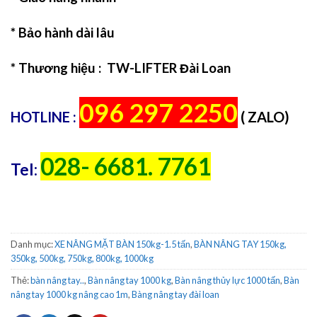
* Bảo hành dài lâu
* Thương hiệu : TW-LIFTER Đài Loan
096 297 2250
HOTLINE :
( ZALO)
028- 6681. 7761
Tel:
Danh mục:
XE NÂNG MẶT BÀN 150kg-1.5 tấn
,
BÀN NÂNG TAY 150kg,
350kg, 500kg, 750kg, 800kg, 1000kg
Thẻ:
bàn nâng tay..
,
Bàn nâng tay 1000 kg
,
Bàn nâng thủy lực 1000 tấn
,
Bàn
nâng tay 1000 kg nâng cao 1m
,
Bàng nâng tay đài loan