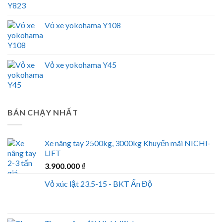
Vỏ xe yokohama Y108
Vỏ xe yokohama Y45
BÁN CHẠY NHẤT
Xe nâng tay 2500kg, 3000kg Khuyến mãi NICHI-
LIFT
3.900.000
₫
Vỏ xúc lật 23.5-15 - BKT Ấn Độ