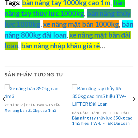
Tags:
bàn nâng tay 1000kg cao 1m
,
bàn
nâng tay thủy lực 1000kg
,
bàn nâng thủy
lực 1000kg
,
xe nâng mặt bàn 1000kg
,
bàn
nâng 800kg đài loan
,
xe nâng mặt bàn đài
loan
,
bàn nâng nhập khẩu giá rẻ
…
SẢN PHẨM TƯƠNG TỰ
XE NÂNG MẶT BÀN 150KG-1.5 TẤN
Xe nâng bàn 350kg cao 1m3
BÀN NÂNG HÀNG TW-LIFTER - ĐÀI LOAN
Bàn nâng tay thủy lực 350kg cao
1m5 hiệu TW-LIFTER Đài Loan