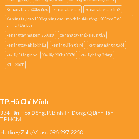
Xe nâng tay 2500kg đức
xe nâng tay cao
xe nâng tay cao 1m2
Xe nâng tay cao 1500kg nâng cao 1m6 chân siêu rộng 1500mm TW-
LIFTER Đài Loan
xe nâng tay mạ kẽm 2500kg
xe nâng tay thấp siêu ngắn
xe nâng ttay nhập khẩu
xe nâng điện giá rẻ
xe thang nâng người
xe đẩy 3 tầng inox
Xe đẩy 200kg X370
xe đẩy hàng 2 tầng
XTH200T
TP.Hồ Chí Minh
334 Tân Hoà Đông, P. Bình Trị Đông, Q.Bình Tân,
TP.HCM
Hotline/Zalo/Viber:
096.297.2250