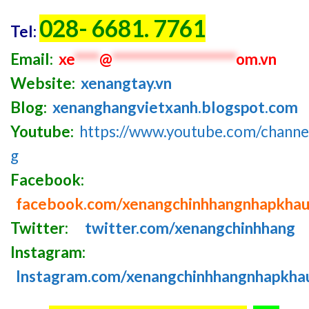
028- 6681. 7761
Tel:
Email:
xe
****
@
********************
om.vn
Website:
xenangtay.vn
Blog:
xenanghangvietxanh.blogspot.com
Youtube:
https://www.youtube.com/chan
g
Facebook:
facebook.com/xenangchinhhangnhapkha
Twitter:
twitter.com/xenangchinhhang
Instagram:
Instagram.com/xenangchinhhangnhapkha