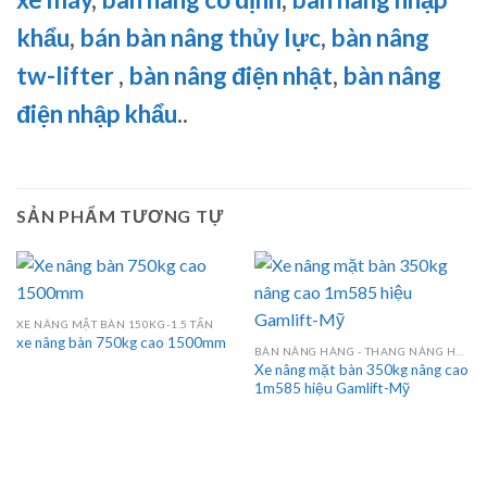
khẩu
,
bán bàn nâng thủy lực
,
bàn nâng
tw-lifter
,
bàn nâng điện nhật
,
bàn nâng
điện nhập khẩu
..
SẢN PHẨM TƯƠNG TỰ
XE NÂNG MẶT BÀN 150KG-1.5 TẤN
xe nâng bàn 750kg cao 1500mm
BÀN NÂNG HÀNG - THANG NÂNG HÀNG 1 TẤN- 10 TẤN
Xe nâng mặt bàn 350kg nâng cao
1m585 hiệu Gamlift-Mỹ