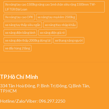
Xe nâng tay cao 1500kg nâng cao 1m6 chân siêu rộng 1500mm TW-
LIFTER Đài Loan
Xe nâng tay cao OPK
xe nâng tay mạ kẽm 2500kg
xe nâng tay thấp siêu ngắn
xe nâng ttay nhập khẩu
xe nâng điện bằng bình
xe nâng điện giá rẻ
xe nâng điện thấp 2000kg đứng lái
xe thang nâng người
xe đẩy hàng 2 tầng
TP.Hồ Chí Minh
334 Tân Hoà Đông, P. Bình Trị Đông, Q.Bình Tân,
TP.HCM
Hotline/Zalo/Viber:
096.297.2250