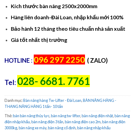
Kích thước bàn nâng 2500x2000mm
Hàng liên doanh-Đài Loan, nhập khẩu mới 100%
Bảo hành 12 tháng theo tiêu chuẩn nhà sản xuất
Giá tốt nhất thị trường
096 297 2250
HOTLINE :
( ZALO)
028- 6681. 7761
Tel:
Danh mục:
Bàn nâng hàng Tw-Lifter - Đài Loan
,
BÀN NÂNG HÀNG -
THANG NÂNG HÀNG 1 tấn- 10 tấn
Thẻ:
bán bàn nâng thủy lực
,
bàn nâng tw-lifter
,
bàn nâng điện nhật
,
bàn nâng
điện nhập khẩu
,
bàn nâng điện 3 tấn
,
bàn nâng điện cao 2m
,
bàn nâng điện
3000kg
,
bàn nâng xe máy
,
bàn nâng cố định
,
bàn nâng nhập khẩu