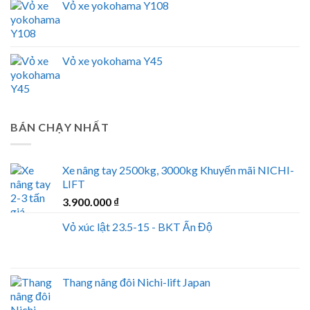
Vỏ xe yokohama Y108
Vỏ xe yokohama Y45
BÁN CHẠY NHẤT
Xe nâng tay 2500kg, 3000kg Khuyến mãi NICHI-
LIFT
3.900.000
₫
Vỏ xúc lật 23.5-15 - BKT Ấn Độ
Thang nâng đôi Nichi-lift Japan