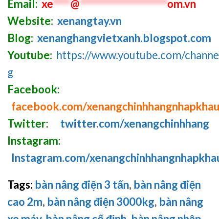
Email:
xe
****
@
********************
om.vn
Website:
xenangtay.vn
Blog:
xenanghangvietxanh.blogspot.com
Youtube:
https://www.youtube.com/chan
g
Facebook:
facebook.com/xenangchinhhangnhapkha
Twitter:
twitter.com/xenangchinhhang
Instagram:
Instagram.com/xenangchinhhangnhapkha
Tags:
bàn nâng điện 3 tấn
,
bàn nâng điện
cao 2m
,
bàn nâng điện 3000kg
,
bàn nâng
xe máy
,
bàn nâng cố định
,
bàn nâng nhập