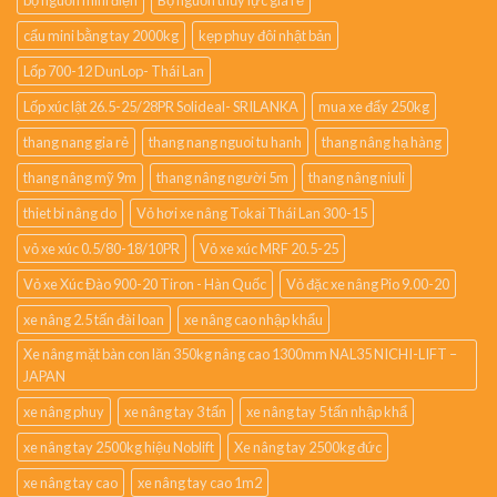
bộ nguồn mini điện
Bộ nguồn thủy lực giá rẻ
cẩu mini bằng tay 2000kg
kẹp phuy đôi nhật bản
Lốp 700-12 DunLop- Thái Lan
Lốp xúc lật 26.5-25/28PR Solideal- SRILANKA
mua xe đẩy 250kg
thang nang gia rẻ
thang nang nguoi tu hanh
thang nâng hạ hàng
thang nâng mỹ 9m
thang nâng người 5m
thang nâng niuli
thiet bi nâng do
Vỏ hơi xe nâng Tokai Thái Lan 300-15
vỏ xe xúc 0.5/80-18/10PR
Vỏ xe xúc MRF 20.5-25
Vỏ xe Xúc Đào 900-20 Tiron - Hàn Quốc
Vỏ đặc xe nâng Pio 9.00-20
xe nâng 2.5 tấn đài loan
xe nâng cao nhập khẩu
Xe nâng mặt bàn con lăn 350kg nâng cao 1300mm NAL35 NICHI-LIFT –
JAPAN
xe nâng phuy
xe nâng tay 3 tấn
xe nâng tay 5 tấn nhập khẩ
xe nâng tay 2500kg hiệu Noblift
Xe nâng tay 2500kg đức
xe nâng tay cao
xe nâng tay cao 1m2