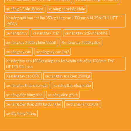
xe nâng 2.5 tấn đài loan
xe nâng cao nhập khẩu
Xe nâng mặt bàn con lăn 350kg nâng cao 1300mm NAL35 NICHI-LIFT –
JAPAN
xe nâng phuy
xe nâng tay 3 tấn
xe nâng tay 5 tấn nhập khẩ
xe nâng tay 2500kg hiệu Noblift
Xe nâng tay 2500kg đức
xe nâng tay cao
xe nâng tay cao 1m2
Xe nâng tay cao 1500kg nâng cao 1m6 chân siêu rộng 1500mm TW-
LIFTER Đài Loan
Xe nâng tay cao OPK
xe nâng tay mạ kẽm 2500kg
xe nâng tay thấp siêu ngắn
xe nâng ttay nhập khẩu
xe nâng điện bằng bình
xe nâng điện giá rẻ
xe nâng điện thấp 2000kg đứng lái
xe thang nâng người
xe đẩy hàng 2 tầng