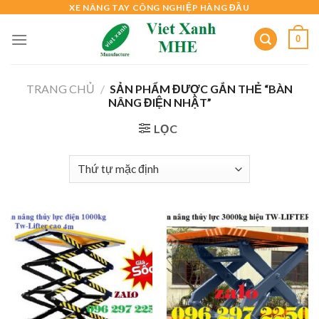
Skip
XE NÂNG TAY CÔNG NGHIỆP HÀNG ĐẦU
to
0
content
TRANG CHỦ
/
SẢN PHẨM ĐƯỢC GẮN THẺ “BÀN
NÂNG ĐIỆN NHẬT”
LỌC