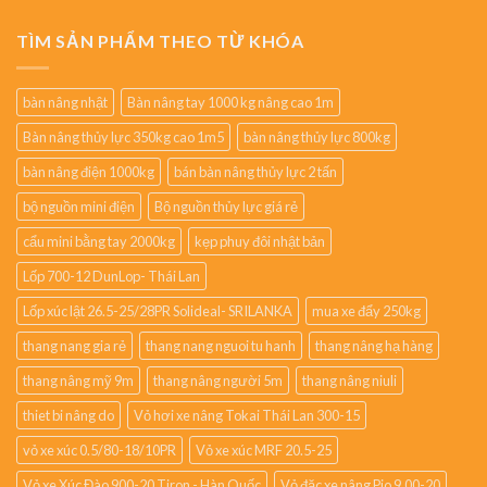
TÌM SẢN PHẨM THEO TỪ KHÓA
bàn nâng nhật
Bàn nâng tay 1000 kg nâng cao 1m
Bàn nâng thủy lực 350kg cao 1m5
bàn nâng thủy lực 800kg
bàn nâng điện 1000kg
bán bàn nâng thủy lực 2 tấn
bộ nguồn mini điện
Bộ nguồn thủy lực giá rẻ
cẩu mini bằng tay 2000kg
kẹp phuy đôi nhật bản
Lốp 700-12 DunLop- Thái Lan
Lốp xúc lật 26.5-25/28PR Solideal- SRILANKA
mua xe đẩy 250kg
thang nang gia rẻ
thang nang nguoi tu hanh
thang nâng hạ hàng
thang nâng mỹ 9m
thang nâng người 5m
thang nâng niuli
thiet bi nâng do
Vỏ hơi xe nâng Tokai Thái Lan 300-15
vỏ xe xúc 0.5/80-18/10PR
Vỏ xe xúc MRF 20.5-25
Vỏ xe Xúc Đào 900-20 Tiron - Hàn Quốc
Vỏ đặc xe nâng Pio 9.00-20