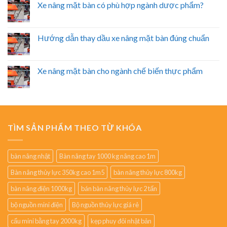
Xe nâng mặt bàn có phù hợp ngành dược phẩm?
Hướng dẫn thay dầu xe nâng mặt bàn đúng chuẩn
Xe nâng mặt bàn cho ngành chế biến thực phẩm
TÌM SẢN PHẨM THEO TỪ KHÓA
bàn nâng nhật
Bàn nâng tay 1000 kg nâng cao 1m
Bàn nâng thủy lực 350kg cao 1m5
bàn nâng thủy lực 800kg
bàn nâng điện 1000kg
bán bàn nâng thủy lực 2 tấn
bộ nguồn mini điện
Bộ nguồn thủy lực giá rẻ
cẩu mini bằng tay 2000kg
kẹp phuy đôi nhật bản