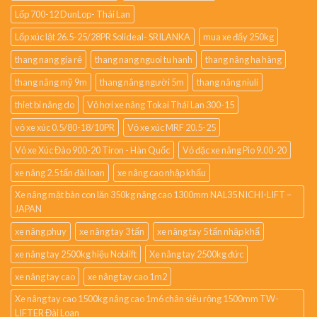
Lốp 700-12 DunLop- Thái Lan
Lốp xúc lật 26.5-25/28PR Solideal- SRILANKA
mua xe đẩy 250kg
thang nang gia rẻ
thang nang nguoi tu hanh
thang nâng hạ hàng
thang nâng mỹ 9m
thang nâng người 5m
thang nâng niuli
thiet bi nâng do
Vỏ hơi xe nâng Tokai Thái Lan 300-15
vỏ xe xúc 0.5/80-18/10PR
Vỏ xe xúc MRF 20.5-25
Vỏ xe Xúc Đào 900-20 Tiron - Hàn Quốc
Vỏ đặc xe nâng Pio 9.00-20
xe nâng 2.5 tấn đài loan
xe nâng cao nhập khẩu
Xe nâng mặt bàn con lăn 350kg nâng cao 1300mm NAL35 NICHI-LIFT –
JAPAN
xe nâng phuy
xe nâng tay 3 tấn
xe nâng tay 5 tấn nhập khẩ
xe nâng tay 2500kg hiệu Noblift
Xe nâng tay 2500kg đức
xe nâng tay cao
xe nâng tay cao 1m2
Xe nâng tay cao 1500kg nâng cao 1m6 chân siêu rộng 1500mm TW-
LIFTER Đài Loan