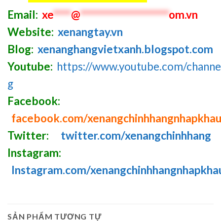
Email:
xe
****
@
********************
om.vn
Website:
xenangtay.vn
Blog:
xenanghangvietxanh.blogspot.com
Youtube:
https://www.youtube.com/chan
g
Facebook:
facebook.com/xenangchinhhangnhapkha
Twitter:
twitter.com/xenangchinhhang
Instagram:
Instagram.com/xenangchinhhangnhapkha
SẢN PHẨM TƯƠNG TỰ