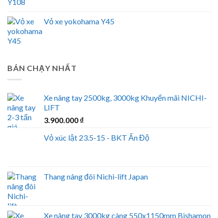
Vỏ xe yokohama Y45
BÁN CHẠY NHẤT
Xe nâng tay 2500kg, 3000kg Khuyến mãi NICHI-
LIFT
3.900.000
₫
Vỏ xúc lật 23.5-15 - BKT Ấn Độ
Thang nâng đôi Nichi-lift Japan
Xe nâng tay 3000kg càng 550x1150mm Bishamon