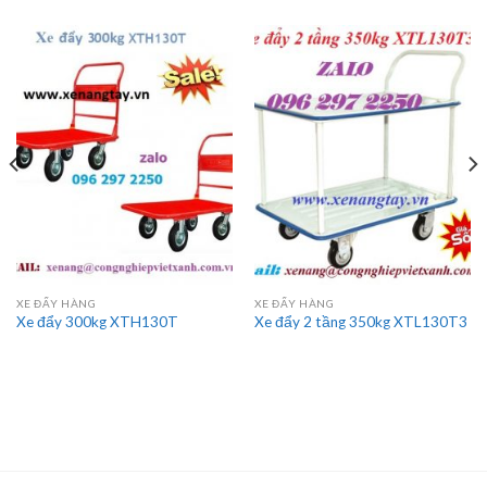
XE ĐẨY HÀNG
XE ĐẨY HÀNG
Xe đẩy 300kg XTH130T
Xe đẩy 2 tầng 350kg XTL130T3