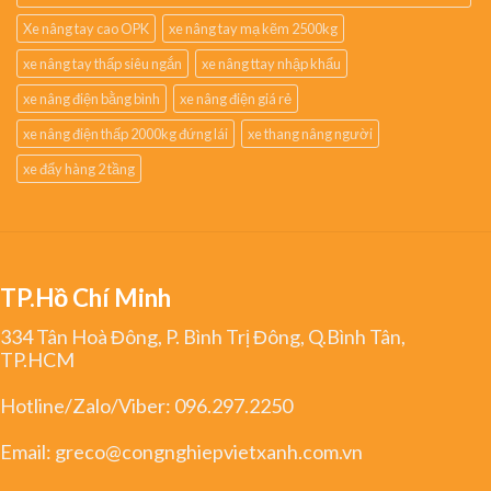
Xe nâng tay cao OPK
xe nâng tay mạ kẽm 2500kg
xe nâng tay thấp siêu ngắn
xe nâng ttay nhập khẩu
xe nâng điện bằng bình
xe nâng điện giá rẻ
xe nâng điện thấp 2000kg đứng lái
xe thang nâng người
xe đẩy hàng 2 tầng
TP.Hồ Chí Minh
334 Tân Hoà Đông, P. Bình Trị Đông, Q.Bình Tân,
TP.HCM
Hotline/Zalo/Viber:
096.297.2250
Email:
greco@congnghiepvietxanh.com.vn