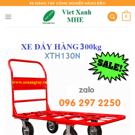
Skip
XE NÂNG TAY CÔNG NGHIỆP HÀNG ĐẦU
to
0
content