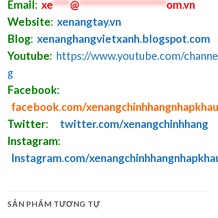
Email:
xe
****
@
********************
om.vn
Website:
xenangtay.vn
Blog:
xenanghangvietxanh.blogspot.com
Youtube:
https://www.youtube.com/chan
g
Facebook:
facebook.com/xenangchinhhangnhapkha
Twitter:
twitter.com/xenangchinhhang
Instagram:
Instagram.com/xenangchinhhangnhapkha
SẢN PHẨM TƯƠNG TỰ