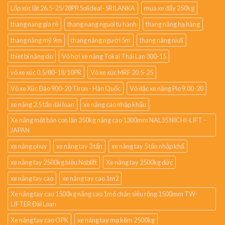
Lốp xúc lật 26.5-25/28PR Solideal- SRILANKA
mua xe đẩy 250kg
thang nang gia rẻ
thang nang nguoi tu hanh
thang nâng hạ hàng
thang nâng mỹ 9m
thang nâng người 5m
thang nâng niuli
thiet bi nâng do
Vỏ hơi xe nâng Tokai Thái Lan 300-15
vỏ xe xúc 0.5/80-18/10PR
Vỏ xe xúc MRF 20.5-25
Vỏ xe Xúc Đào 900-20 Tiron - Hàn Quốc
Vỏ đặc xe nâng Pio 9.00-20
xe nâng 2.5 tấn đài loan
xe nâng cao nhập khẩu
Xe nâng mặt bàn con lăn 350kg nâng cao 1300mm NAL35 NICHI-LIFT –
JAPAN
xe nâng phuy
xe nâng tay 3 tấn
xe nâng tay 5 tấn nhập khẩ
xe nâng tay 2500kg hiệu Noblift
Xe nâng tay 2500kg đức
xe nâng tay cao
xe nâng tay cao 1m2
Xe nâng tay cao 1500kg nâng cao 1m6 chân siêu rộng 1500mm TW-
LIFTER Đài Loan
Xe nâng tay cao OPK
xe nâng tay mạ kẽm 2500kg