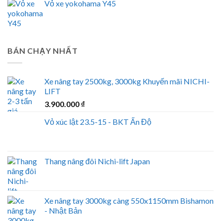
Vỏ xe yokohama Y45
BÁN CHẠY NHẤT
Xe nâng tay 2500kg, 3000kg Khuyến mãi NICHI-
LIFT
3.900.000
₫
Vỏ xúc lật 23.5-15 - BKT Ấn Độ
Thang nâng đôi Nichi-lift Japan
Xe nâng tay 3000kg càng 550x1150mm Bishamon
- Nhật Bản