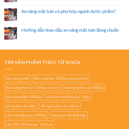
Xe nâng mặt bàn có phù hợp ngành dược phẩm?
Hướng dẫn thay dầu xe nâng mặt bàn đúng chuẩn
TÌM SẢN PHẨM THEO TỪ KHÓA
bàn nâng nhật
Bàn nâng tay 1000 kg nâng cao 1m
Bàn nâng thủy lực 350kg cao 1m5
bàn nâng thủy lực 800kg
bàn nâng điện 1000kg
bán bàn nâng thủy lực 2 tấn
bộ nguồn mini điện
Bộ nguồn thủy lực giá rẻ
cẩu mini bằng tay 2000kg
kẹp phuy đôi nhật bản
Lốp 700-12 DunLop- Thái Lan