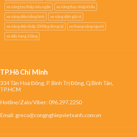
xe nâng tay thấp siêu ngắn
xe nâng ttay nhập khẩu
xe nâng điện bằng bình
xe nâng điện giá rẻ
xe nâng điện thấp 2000kg đứng lái
xe thang nâng người
xe đẩy hàng 2 tầng
TP.Hồ Chí Minh
334 Tân Hoà Đông, P. Bình Trị Đông, Q.Bình Tân,
TP.HCM
Hotline/Zalo/Viber:
096.297.2250
Email:
greco@congnghiepvietxanh.com.vn