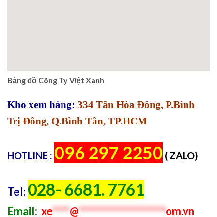
Bảng đồ Công Ty Việt Xanh
Kho xem hàng:
334 Tân Hòa Đông, P.Bình
Trị Đông, Q.Bình Tân, TP.HCM
096 297 2250
HOTLINE :
( ZALO)
028- 6681. 7761
Tel:
Email:
xe
****
@
********************
om.vn