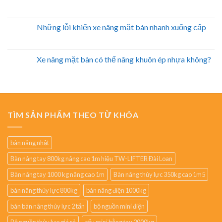
Những lỗi khiến xe nâng mặt bàn nhanh xuống cấp
Xe nâng mặt bàn có thể nâng khuôn ép nhựa không?
TÌM SẢN PHẨM THEO TỪ KHÓA
bàn nâng nhật
Bàn nâng tay 800kg nâng cao 1m hiệu TW-LIFTER Đài Loan
Bàn nâng tay 1000 kg nâng cao 1m
Bàn nâng thủy lực 350kg cao 1m5
bàn nâng thủy lực 800kg
bàn nâng điện 1000kg
bán bàn nâng thủy lực 2 tấn
bộ nguồn mini điện
Bộ nguồn thủy lực giá rẻ
cẩu mini bằng tay 2000kg