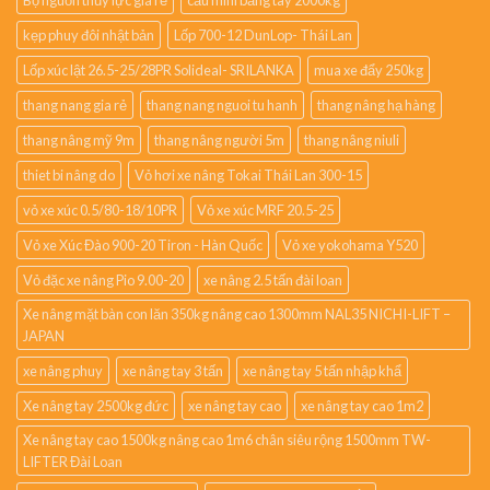
kẹp phuy đôi nhật bản
Lốp 700-12 DunLop- Thái Lan
Lốp xúc lật 26.5-25/28PR Solideal- SRILANKA
mua xe đẩy 250kg
thang nang gia rẻ
thang nang nguoi tu hanh
thang nâng hạ hàng
thang nâng mỹ 9m
thang nâng người 5m
thang nâng niuli
thiet bi nâng do
Vỏ hơi xe nâng Tokai Thái Lan 300-15
vỏ xe xúc 0.5/80-18/10PR
Vỏ xe xúc MRF 20.5-25
Vỏ xe Xúc Đào 900-20 Tiron - Hàn Quốc
Vỏ xe yokohama Y520
Vỏ đặc xe nâng Pio 9.00-20
xe nâng 2.5 tấn đài loan
Xe nâng mặt bàn con lăn 350kg nâng cao 1300mm NAL35 NICHI-LIFT –
JAPAN
xe nâng phuy
xe nâng tay 3 tấn
xe nâng tay 5 tấn nhập khẩ
Xe nâng tay 2500kg đức
xe nâng tay cao
xe nâng tay cao 1m2
Xe nâng tay cao 1500kg nâng cao 1m6 chân siêu rộng 1500mm TW-
LIFTER Đài Loan