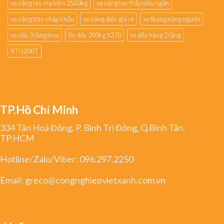
xe nâng tay mạ kẽm 2500kg
xe nâng tay thấp siêu ngắn
xe nâng ttay nhập khẩu
xe nâng điện giá rẻ
xe thang nâng người
xe đẩy 3 tầng inox
Xe đẩy 200kg X370
xe đẩy hàng 2 tầng
XTH200T
TP.Hồ Chí Minh
334 Tân Hoà Đông, P. Bình Trị Đông, Q.Bình Tân,
TP.HCM
Hotline/Zalo/Viber:
096.297.2250
Email:
greco@congnghiepvietxanh.com.vn