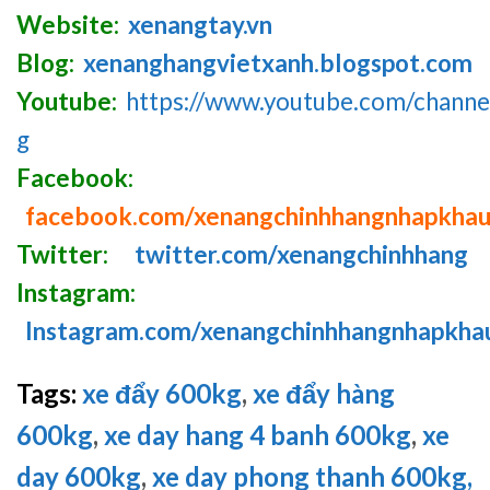
Website:
xenangtay.vn
Blog:
xenanghangvietxanh.blogspot.com
Youtube:
https://www.youtube.com/chan
g
Facebook:
facebook.com/xenangchinhhangnhapkha
Twitter:
twitter.com/xenangchinhhang
Instagram:
Instagram.com/xenangchinhhangnhapkha
Tags:
xe đẩy 600kg
,
xe đẩy hàng
600kg
,
xe day hang 4 banh 600kg
,
xe
day 600kg
,
xe day phong thanh 600kg,