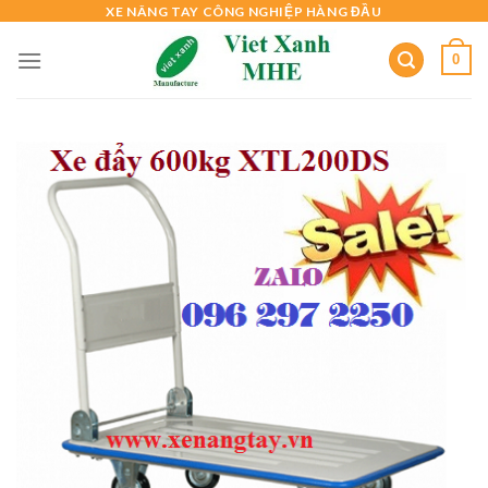
Skip
XE NÂNG TAY CÔNG NGHIỆP HÀNG ĐẦU
to
0
content