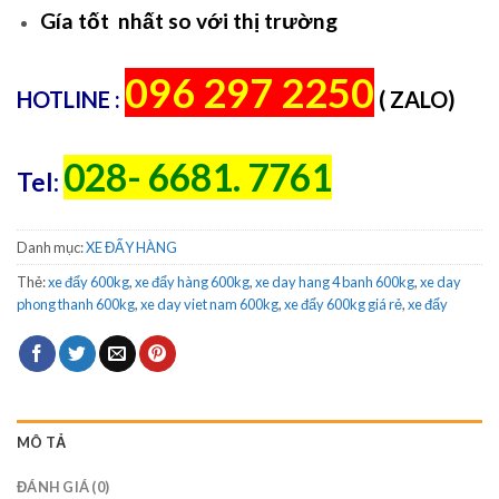
Gía tốt nhất so với thị trường
096 297 2250
HOTLINE :
( ZALO)
028- 6681. 7761
Tel:
Danh mục:
XE ĐẨY HÀNG
Thẻ:
xe đẩy 600kg
,
xe đẩy hàng 600kg
,
xe day hang 4 banh 600kg
,
xe day
phong thanh 600kg
,
xe day viet nam 600kg
,
xe đẩy 600kg giá rẻ
,
xe đẩy
MÔ TẢ
ĐÁNH GIÁ (0)