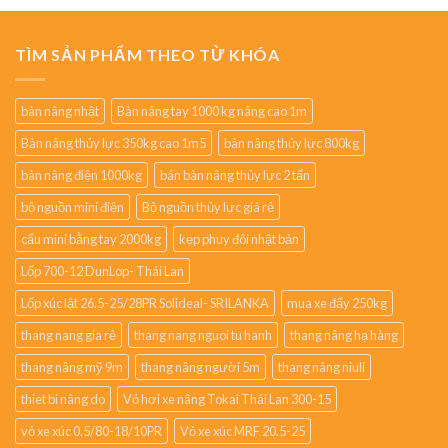
TÌM SẢN PHẨM THEO TỪ KHÓA
bàn nâng nhật
Bàn nâng tay 1000 kg nâng cao 1m
Bàn nâng thủy lực 350kg cao 1m5
bàn nâng thủy lực 800kg
bàn nâng điện 1000kg
bán bàn nâng thủy lực 2 tấn
bộ nguồn mini điện
Bộ nguồn thủy lực giá rẻ
cẩu mini bằng tay 2000kg
kẹp phuy đôi nhật bản
Lốp 700-12 DunLop- Thái Lan
Lốp xúc lật 26.5-25/28PR Solideal- SRILANKA
mua xe đẩy 250kg
thang nang gia rẻ
thang nang nguoi tu hanh
thang nâng hạ hàng
thang nâng mỹ 9m
thang nâng người 5m
thang nâng niuli
thiet bi nâng do
Vỏ hơi xe nâng Tokai Thái Lan 300-15
vỏ xe xúc 0.5/80-18/10PR
Vỏ xe xúc MRF 20.5-25