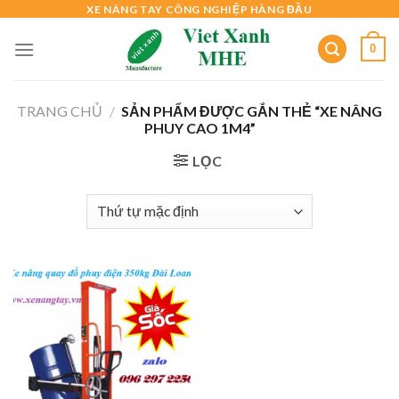
Skip
XE NÂNG TAY CÔNG NGHIỆP HÀNG ĐẦU
to
0
content
TRANG CHỦ
/
SẢN PHẨM ĐƯỢC GẮN THẺ “XE NÂNG
PHUY CAO 1M4”
LỌC