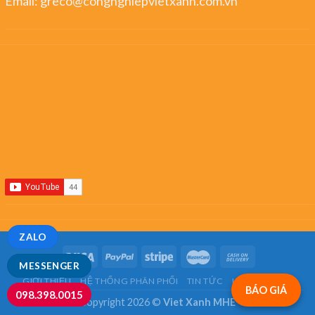
Email:
greco@congnghiepvietxanh.com.vn
ZALO
MESSENGER
GIỚI THIỆU
HỆ THỐNG PHÂN PHỐI
TIN TỨC
LIÊN HỆ
FAQ
BÁO GIÁ
098.398.0015
Copyright 2026 ©
Viet Xanh MHE