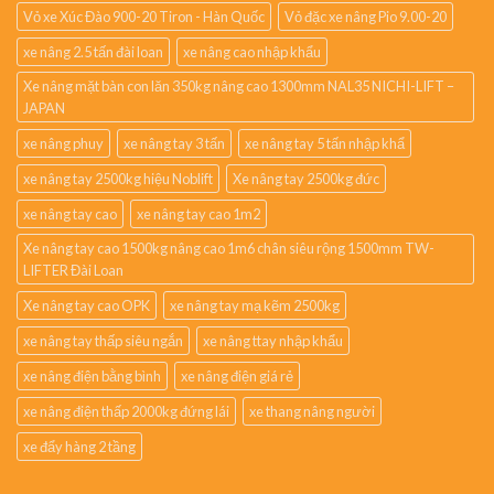
Vỏ xe Xúc Đào 900-20 Tiron - Hàn Quốc
Vỏ đặc xe nâng Pio 9.00-20
xe nâng 2.5 tấn đài loan
xe nâng cao nhập khẩu
Xe nâng mặt bàn con lăn 350kg nâng cao 1300mm NAL35 NICHI-LIFT –
JAPAN
xe nâng phuy
xe nâng tay 3 tấn
xe nâng tay 5 tấn nhập khẩ
xe nâng tay 2500kg hiệu Noblift
Xe nâng tay 2500kg đức
xe nâng tay cao
xe nâng tay cao 1m2
Xe nâng tay cao 1500kg nâng cao 1m6 chân siêu rộng 1500mm TW-
LIFTER Đài Loan
Xe nâng tay cao OPK
xe nâng tay mạ kẽm 2500kg
xe nâng tay thấp siêu ngắn
xe nâng ttay nhập khẩu
xe nâng điện bằng bình
xe nâng điện giá rẻ
xe nâng điện thấp 2000kg đứng lái
xe thang nâng người
xe đẩy hàng 2 tầng