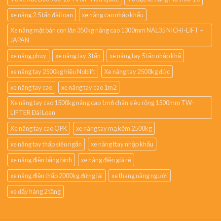
xe nâng 2.5 tấn đài loan
xe nâng cao nhập khẩu
Xe nâng mặt bàn con lăn 350kg nâng cao 1300mm NAL35 NICHI-LIFT –
JAPAN
xe nâng phuy
xe nâng tay 3 tấn
xe nâng tay 5 tấn nhập khẩ
xe nâng tay 2500kg hiệu Noblift
Xe nâng tay 2500kg đức
xe nâng tay cao
xe nâng tay cao 1m2
Xe nâng tay cao 1500kg nâng cao 1m6 chân siêu rộng 1500mm TW-
LIFTER Đài Loan
Xe nâng tay cao OPK
xe nâng tay mạ kẽm 2500kg
xe nâng tay thấp siêu ngắn
xe nâng ttay nhập khẩu
xe nâng điện bằng bình
xe nâng điện giá rẻ
xe nâng điện thấp 2000kg đứng lái
xe thang nâng người
xe đẩy hàng 2 tầng