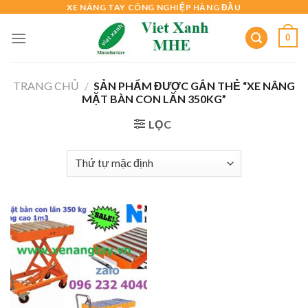
Skip
XE NÂNG TAY CÔNG NGHIỆP HÀNG ĐẦU
to
0
content
TRANG CHỦ
/
SẢN PHẨM ĐƯỢC GẮN THẺ “XE NÂNG
MẶT BÀN CON LĂN 350KG”
LỌC