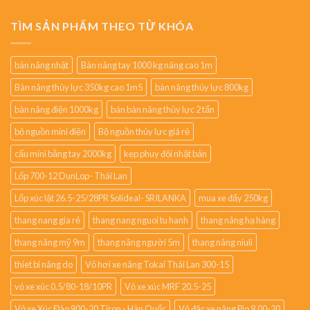
TÌM SẢN PHẨM THEO TỪ KHÓA
bàn nâng nhật
Bàn nâng tay 1000 kg nâng cao 1m
Bàn nâng thủy lực 350kg cao 1m5
bàn nâng thủy lực 800kg
bàn nâng điện 1000kg
bán bàn nâng thủy lực 2 tấn
bộ nguồn mini điện
Bộ nguồn thủy lực giá rẻ
cẩu mini bằng tay 2000kg
kẹp phuy đôi nhật bản
Lốp 700-12 DunLop- Thái Lan
Lốp xúc lật 26.5-25/28PR Solideal- SRILANKA
mua xe đẩy 250kg
thang nang gia rẻ
thang nang nguoi tu hanh
thang nâng hạ hàng
thang nâng mỹ 9m
thang nâng người 5m
thang nâng niuli
thiet bi nâng do
Vỏ hơi xe nâng Tokai Thái Lan 300-15
vỏ xe xúc 0.5/80-18/10PR
Vỏ xe xúc MRF 20.5-25
Vỏ xe Xúc Đào 900-20 Tiron - Hàn Quốc
Vỏ đặc xe nâng Pio 9.00-20