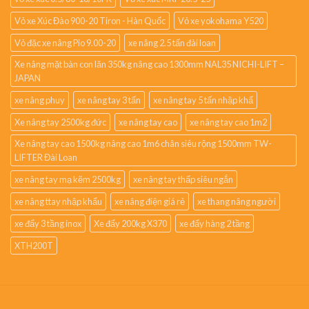
Vỏ xe Xúc Đào 900-20 Tiron - Hàn Quốc
Vỏ xe yokohama Y520
Vỏ đặc xe nâng Pio 9.00-20
xe nâng 2.5 tấn đài loan
Xe nâng mặt bàn con lăn 350kg nâng cao 1300mm NAL35 NICHI-LIFT –
JAPAN
xe nâng phuy
xe nâng tay 3 tấn
xe nâng tay 5 tấn nhập khẩ
Xe nâng tay 2500kg đức
xe nâng tay cao
xe nâng tay cao 1m2
Xe nâng tay cao 1500kg nâng cao 1m6 chân siêu rộng 1500mm TW-
LIFTER Đài Loan
xe nâng tay mạ kẽm 2500kg
xe nâng tay thấp siêu ngắn
xe nâng ttay nhập khẩu
xe nâng điện giá rẻ
xe thang nâng người
xe đẩy 3 tầng inox
Xe đẩy 200kg X370
xe đẩy hàng 2 tầng
XTH200T