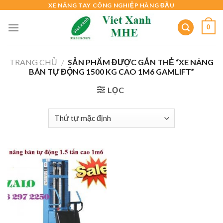
Skip
XE NÂNG TAY CÔNG NGHIỆP HÀNG ĐẦU
to
0
content
TRANG CHỦ
/
SẢN PHẨM ĐƯỢC GẮN THẺ “XE NÂNG
BÁN TỰ ĐỘNG 1500 KG CAO 1M6 GAMLIFT”
LỌC