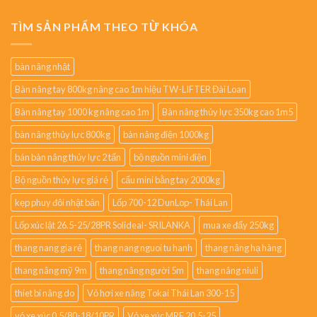
TÌM SẢN PHẨM THEO TỪ KHÓA
bàn nâng nhật
Bàn nâng tay 800kg nâng cao 1m hiệu TW-LIFTER Đài Loan
Bàn nâng tay 1000 kg nâng cao 1m
Bàn nâng thủy lực 350kg cao 1m5
bàn nâng thủy lực 800kg
bàn nâng điện 1000kg
bán bàn nâng thủy lực 2 tấn
bộ nguồn mini điện
Bộ nguồn thủy lực giá rẻ
cẩu mini bằng tay 2000kg
kẹp phuy đôi nhật bản
Lốp 700-12 DunLop- Thái Lan
Lốp xúc lật 26.5-25/28PR Solideal- SRILANKA
mua xe đẩy 250kg
thang nang gia rẻ
thang nang nguoi tu hanh
thang nâng hạ hàng
thang nâng mỹ 9m
thang nâng người 5m
thang nâng niuli
thiet bi nâng do
Vỏ hơi xe nâng Tokai Thái Lan 300-15
vỏ xe xúc 0.5/80-18/10PR
Vỏ xe xúc MRF 20.5-25