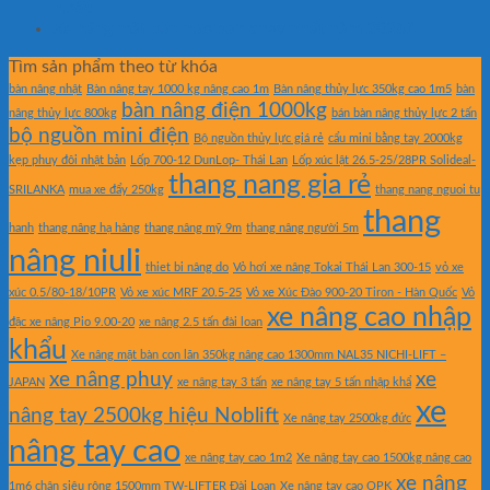
nước
Xe nâng mặt bàn nào bán chạy nhất năm 2026?
Tìm sản phẩm theo từ khóa
bàn nâng nhật
Bàn nâng tay 1000 kg nâng cao 1m
Bàn nâng thủy lực 350kg cao 1m5
bàn
bàn nâng điện 1000kg
nâng thủy lực 800kg
bán bàn nâng thủy lực 2 tấn
bộ nguồn mini điện
Bộ nguồn thủy lực giá rẻ
cẩu mini bằng tay 2000kg
kẹp phuy đôi nhật bản
Lốp 700-12 DunLop- Thái Lan
Lốp xúc lật 26.5-25/28PR Solideal-
thang nang gia rẻ
SRILANKA
mua xe đẩy 250kg
thang nang nguoi tu
thang
hanh
thang nâng hạ hàng
thang nâng mỹ 9m
thang nâng người 5m
nâng niuli
thiet bi nâng do
Vỏ hơi xe nâng Tokai Thái Lan 300-15
vỏ xe
xúc 0.5/80-18/10PR
Vỏ xe xúc MRF 20.5-25
Vỏ xe Xúc Đào 900-20 Tiron - Hàn Quốc
Vỏ
xe nâng cao nhập
đặc xe nâng Pio 9.00-20
xe nâng 2.5 tấn đài loan
khẩu
Xe nâng mặt bàn con lăn 350kg nâng cao 1300mm NAL35 NICHI-LIFT –
xe nâng phuy
xe
JAPAN
xe nâng tay 3 tấn
xe nâng tay 5 tấn nhập khẩ
xe
nâng tay 2500kg hiệu Noblift
Xe nâng tay 2500kg đức
nâng tay cao
xe nâng tay cao 1m2
Xe nâng tay cao 1500kg nâng cao
xe nâng
1m6 chân siêu rộng 1500mm TW-LIFTER Đài Loan
Xe nâng tay cao OPK