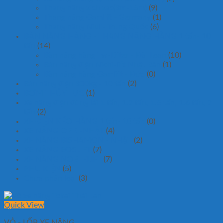
Thang nâng zich zac(3m-16m)
(9)
Thang nâng Gamlift - Germany
(1)
Thang nâng Niuli- Trung Quốc
(6)
BÀN NÂNG HÀNG - THANG NÂNG HÀNG 1 tấn- 10
tấn
(14)
Bàn nâng hàng Tw-Lifter - Đài Loan
(10)
Bàn nâng điện Nichi-lift Nhật Bản
(1)
Bàn nâng hàng Gamlift - Đức
(0)
Bàn nâng điện 300kg - 10 tấn
(2)
BƠM THỦY LỰC
(1)
Xe nâng điện đứng lái 1 tấn, 1.2 tấn, 1.5 tấn, 1.6 tấn, 2
tấn
(2)
XE ĐIỆN KÉO HÀNG 1 tấn- 10 tấn
(0)
XE NÂNG OPK -NHẬT
(4)
XE NÂNG BISHAMON - NHẬT
(2)
XE NÂNG EOSLIFT
(7)
XE NÂNG NOBLELIFT
(7)
PHỤ KIỆN
(5)
Chưa phân loại
(3)
Quick View
VỎ - LỐP XE NÂNG