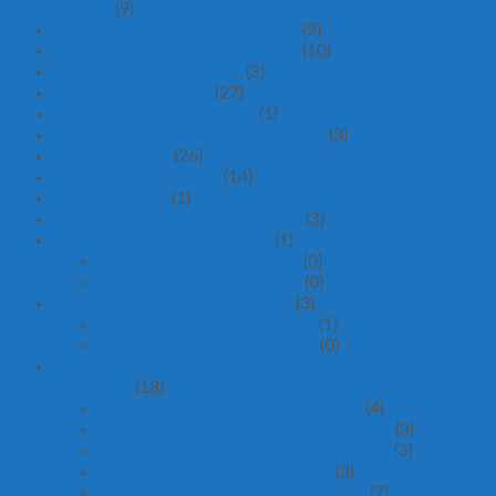
1000kg
(9)
Xe nâng bán tự động (1t - 2 tấn)
(9)
XE NÂNG PHUY VÀ KẸP PHUY
(10)
BỘ NGUỒN THỦY LỰC
(3)
VỎ - LỐP XE NÂNG
(27)
XE NÂNG BÀN CON LĂN
(1)
CẨU THỦY LỰC MINI 1 tấn - 3 tấn
(3)
XE ĐẨY HÀNG
(26)
Lốp xe xúc, đào, lu, ủi
(14)
BÁNH XE ĐẨY
(1)
Xe nâng điện thấp (1.5t, 2t, 2.5t)
(3)
XE NÂNG CAO CHẠY ĐIỆN
(1)
Xe nâng cao điện NichiLift
(0)
Xe nâng cao điện Noblelift
(0)
XE NÂNG PALLET CHẠY ĐIỆN
(3)
Xe nâng pallet điện NichiLift
(1)
Xe nâng pallet điện Noblelift
(0)
THANG NÂNG NGƯỜI 3m, 6m, 8m, 9m, 10m, 12m,
14m, 16m
(18)
Thang nâng người Nichi-lift-Japan
(4)
Thang nâng siêu thị 2m, 3m, 4m, 4.5m
(3)
Thang nâng đơn (4m,6m, 8m,9m,10m)
(3)
Thang nâng đôi (6m,12m,14m)
(3)
Xe nâng thang tự hành (2.7m-10m)
(7)