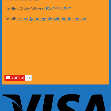
Hotline/Zalo/Viber:
096.297.2250
Email:
greco@congnghiepvietxanh.com.vn