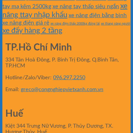
xe
tay mạ kẽm 2500kg
xe nâng tay thấp siêu ngắn
nâng ttay nhập khẩu
xe nâng điện bằng bình
xe nâng điện giá rẻ
xe nâng điện thấp 2000kg đứng lái
xe thang nâng người
xe đẩy hàng 2 tầng
TP.Hồ Chí Minh
334 Tân Hoà Đông, P. Bình Trị Đông, Q.Bình Tân,
TP.HCM
Hotline/Zalo/Viber:
096.297.2250
Email:
greco@congnghiepvietxanh.com.vn
Huế
Kiệt 344 Trưng Nữ Vương, P. Thủy Dương, TX.
Hương Thủy, Huế