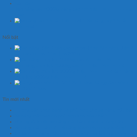
Bàn nâng tay 1000kg nâng cao 1m hiệu TW-LIFTER Đài
Loan
Xe nâng tay 3,5 tấn
hiệu Eoslift
Nổi bật
Bàn nâng điện 2
tấn cao 1m tw-lifter (Hw2001)
Bàn nâng thủy lực 1000kg cao 4m hiệu TW-LIFTER
Bàn nâng
thủy lực 3000kg hiệu TW-LIFTER
Bộ nguồn thủy lực
DC 12V-1.5kw
Tin mới nhất
Hướng dẫn chọn bánh xe phù hợp cho xe nâng mặt bàn
Xe nâng mặt bàn có phù hợp kho hóa chất?
Những lỗi khiến xe nâng mặt bàn nhanh xuống cấp
Xe nâng mặt bàn có thể nâng khuôn ép nhựa không?
So sánh xe nâng mặt bàn nhập khẩu và lắp ráp trong