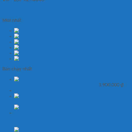
VỎ HƠI XE NÂNG TOKAI THÁI LAN
Mới nhất
Vỏ xe yokohama Y555
Vỏ xe yokohama Y520
Vỏ xe yokohama Y825
Vỏ xe yokohama Y823
Vỏ xe yokohama Y108
Vỏ xe yokohama Y45
Bán chạy nhất
Xe nâng tay
2500kg, 3000kg Khuyến mãi NICHI-LIFT
3.900.000
₫
Vỏ xúc lật 23.5-15 - BKT Ấn Độ
Thang nâng đôi Nichi-
lift Japan
Xe nâng tay 3000kg càng 550x1150mm Bishamon -
Nhật Bản