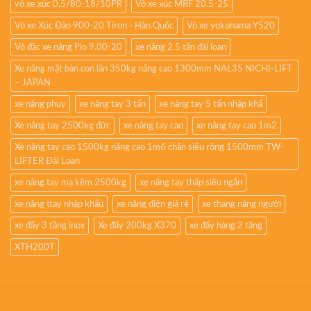
vỏ xe xúc 0.5/80-18/10PR
Vỏ xe xúc MRF 20.5-25
Vỏ xe Xúc Đào 900-20 Tiron - Hàn Quốc
Vỏ xe yokohama Y520
Vỏ đặc xe nâng Pio 9.00-20
xe nâng 2.5 tấn đài loan
Xe nâng mặt bàn con lăn 350kg nâng cao 1300mm NAL35 NICHI-LIFT
– JAPAN
xe nâng phuy
xe nâng tay 3 tấn
xe nâng tay 5 tấn nhập khẩ
Xe nâng tay 2500kg đức
xe nâng tay cao
xe nâng tay cao 1m2
Xe nâng tay cao 1500kg nâng cao 1m6 chân siêu rộng 1500mm TW-
LIFTER Đài Loan
xe nâng tay mạ kẽm 2500kg
xe nâng tay thấp siêu ngắn
xe nâng ttay nhập khẩu
xe nâng điện giá rẻ
xe thang nâng người
xe đẩy 3 tầng inox
Xe đẩy 200kg X370
xe đẩy hàng 2 tầng
XTH200T