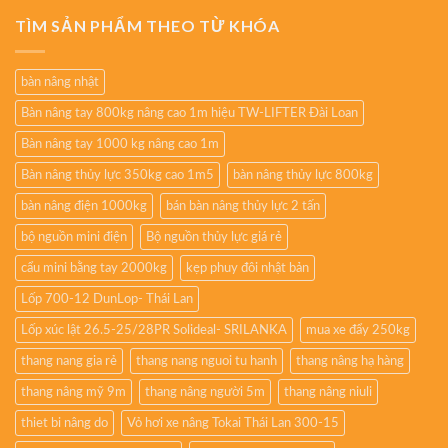
TÌM SẢN PHẨM THEO TỪ KHÓA
bàn nâng nhật
Bàn nâng tay 800kg nâng cao 1m hiệu TW-LIFTER Đài Loan
Bàn nâng tay 1000 kg nâng cao 1m
Bàn nâng thủy lực 350kg cao 1m5
bàn nâng thủy lực 800kg
bàn nâng điện 1000kg
bán bàn nâng thủy lực 2 tấn
bộ nguồn mini điện
Bộ nguồn thủy lực giá rẻ
cẩu mini bằng tay 2000kg
kẹp phuy đôi nhật bản
Lốp 700-12 DunLop- Thái Lan
Lốp xúc lật 26.5-25/28PR Solideal- SRILANKA
mua xe đẩy 250kg
thang nang gia rẻ
thang nang nguoi tu hanh
thang nâng hạ hàng
thang nâng mỹ 9m
thang nâng người 5m
thang nâng niuli
thiet bi nâng do
Vỏ hơi xe nâng Tokai Thái Lan 300-15