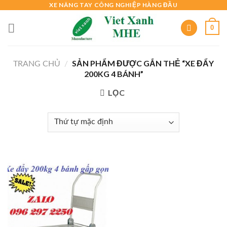
XE NÂNG TAY CÔNG NGHIỆP HÀNG ĐẦU
Skip
to
0
content
SẢN PHẨM ĐƯỢC GẮN THẺ “XE ĐẨY
TRANG CHỦ
/
200KG 4 BÁNH”
LỌC