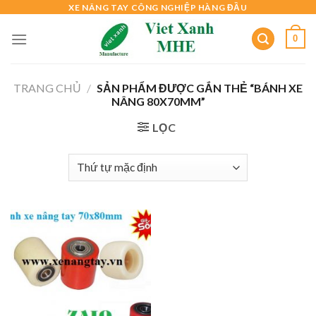
Skip
XE NÂNG TAY CÔNG NGHIỆP HÀNG ĐẦU
to
0
content
TRANG CHỦ
/
SẢN PHẨM ĐƯỢC GẮN THẺ “BÁNH XE
NÂNG 80X70MM”
LỌC