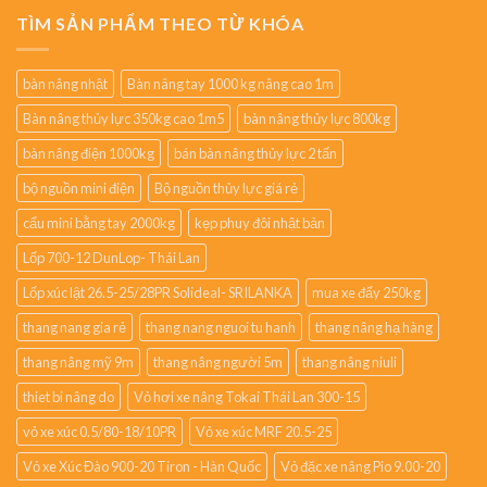
TÌM SẢN PHẨM THEO TỪ KHÓA
bàn nâng nhật
Bàn nâng tay 1000 kg nâng cao 1m
Bàn nâng thủy lực 350kg cao 1m5
bàn nâng thủy lực 800kg
bàn nâng điện 1000kg
bán bàn nâng thủy lực 2 tấn
bộ nguồn mini điện
Bộ nguồn thủy lực giá rẻ
cẩu mini bằng tay 2000kg
kẹp phuy đôi nhật bản
Lốp 700-12 DunLop- Thái Lan
Lốp xúc lật 26.5-25/28PR Solideal- SRILANKA
mua xe đẩy 250kg
thang nang gia rẻ
thang nang nguoi tu hanh
thang nâng hạ hàng
thang nâng mỹ 9m
thang nâng người 5m
thang nâng niuli
thiet bi nâng do
Vỏ hơi xe nâng Tokai Thái Lan 300-15
vỏ xe xúc 0.5/80-18/10PR
Vỏ xe xúc MRF 20.5-25
Vỏ xe Xúc Đào 900-20 Tiron - Hàn Quốc
Vỏ đặc xe nâng Pio 9.00-20