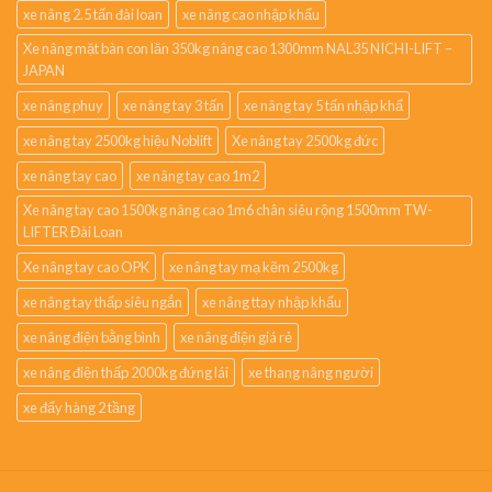
xe nâng 2.5 tấn đài loan
xe nâng cao nhập khẩu
Xe nâng mặt bàn con lăn 350kg nâng cao 1300mm NAL35 NICHI-LIFT –
JAPAN
xe nâng phuy
xe nâng tay 3 tấn
xe nâng tay 5 tấn nhập khẩ
xe nâng tay 2500kg hiệu Noblift
Xe nâng tay 2500kg đức
xe nâng tay cao
xe nâng tay cao 1m2
Xe nâng tay cao 1500kg nâng cao 1m6 chân siêu rộng 1500mm TW-
LIFTER Đài Loan
Xe nâng tay cao OPK
xe nâng tay mạ kẽm 2500kg
xe nâng tay thấp siêu ngắn
xe nâng ttay nhập khẩu
xe nâng điện bằng bình
xe nâng điện giá rẻ
xe nâng điện thấp 2000kg đứng lái
xe thang nâng người
xe đẩy hàng 2 tầng