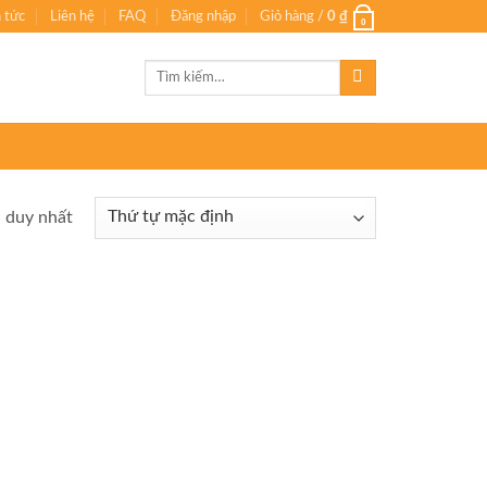
n tức
Liên hệ
FAQ
Đăng nhập
Giỏ hàng /
0
₫
0
Tìm
kiếm:
ả duy nhất