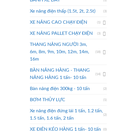
BÁNH XE ĐẨY
(1)
Xe nâng điện thấp (1.5t, 2t, 2.5t)
(3)
XE NÂNG CAO CHẠY ĐIỆN
(1)
XE NÂNG PALLET CHẠY ĐIỆN
(3)
THANG NÂNG NGƯỜI 3m,
6m, 8m, 9m, 10m, 12m, 14m,
(18)
16m
BÀN NÂNG HÀNG - THANG
(14)
NÂNG HÀNG 1 tấn- 10 tấn
Bàn nâng điện 300kg - 10 tấn
(2)
BƠM THỦY LỰC
(1)
Xe nâng điện đứng lái 1 tấn, 1.2 tấn,
(2)
1.5 tấn, 1.6 tấn, 2 tấn
XE ĐIỆN KÉO HÀNG 1 tấn- 10 tấn
(0)