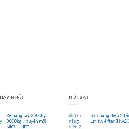
HẠY NHẤT
NỔI BẬT
Xe nâng tay 2500kg,
Bàn nâng điện 2 tấ
3000kg Khuyến mãi
1m tw-lifter (Hw2
NICHI-LIFT