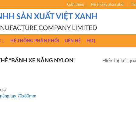
Giới thiệu
Hệ thống phân phối
Ti
NHH SẢN XUẤT VIỆT XANH
ANUFACTURE COMPANY LIMITED
C
HỆ THỐNG PHÂN PHỐI
LIÊN HỆ
FAQ
HẺ “BÁNH XE NÂNG NYLON”
Hiển thị kết qu
 ĐẨY
 nâng tay 70x80mm