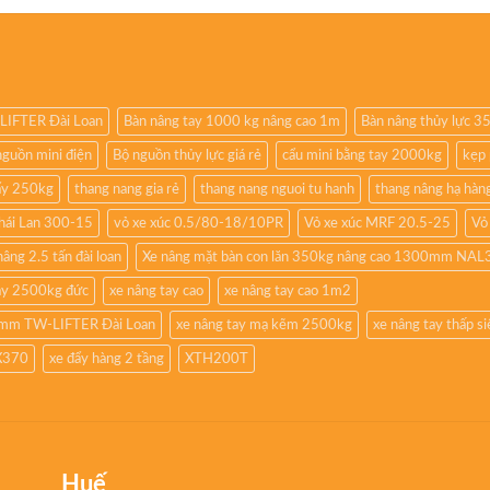
-LIFTER Đài Loan
Bàn nâng tay 1000 kg nâng cao 1m
Bàn nâng thủy lực 
nguồn mini điện
Bộ nguồn thủy lực giá rẻ
cẩu mini bằng tay 2000kg
kẹp 
ẩy 250kg
thang nang gia rẻ
thang nang nguoi tu hanh
thang nâng hạ hàn
Thái Lan 300-15
vỏ xe xúc 0.5/80-18/10PR
Vỏ xe xúc MRF 20.5-25
Vỏ
nâng 2.5 tấn đài loan
Xe nâng mặt bàn con lăn 350kg nâng cao 1300mm NA
ay 2500kg đức
xe nâng tay cao
xe nâng tay cao 1m2
00mm TW-LIFTER Đài Loan
xe nâng tay mạ kẽm 2500kg
xe nâng tay thấp s
X370
xe đẩy hàng 2 tầng
XTH200T
Huế