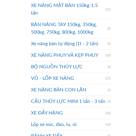
XE NÂNG MẶT BÀN 150kg-1.5
(11)
tấn
BÀN NÂNG TAY 150kg, 350kg,
(9)
500kg, 750kg, 800kg, 1000kg
Xe nâng bán tự động (1t - 2 tấn)
(9)
XE NÂNG PHUY VÀ KẸP PHUY
(10)
BỘ NGUỒN THỦY LỰC
(3)
VỎ - LỐP XE NÂNG
(27)
XE NÂNG BÀN CON LĂN
(1)
CẨU THỦY LỰC MINI 1 tấn - 3 tấn
(3)
XE ĐẨY HÀNG
(26)
Lốp xe xúc, đào, lu, ủi
(14)