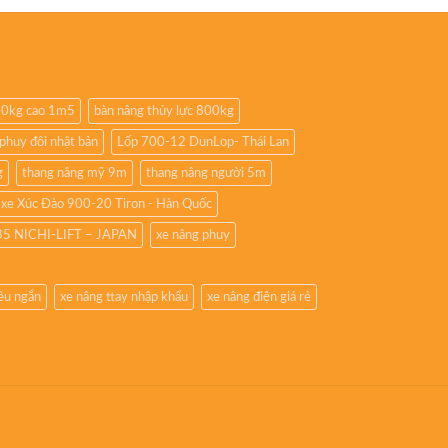
350kg cao 1m5
bàn nâng thủy lực 800kg
phuy đôi nhật bản
Lốp 700-12 DunLop- Thái Lan
g
thang nâng mỹ 9m
thang nâng người 5m
 xe Xúc Đào 900-20 Tiron - Hàn Quốc
L35 NICHI-LIFT – JAPAN
xe nâng phuy
iêu ngắn
xe nâng ttay nhập khẩu
xe nâng điện giá rẻ