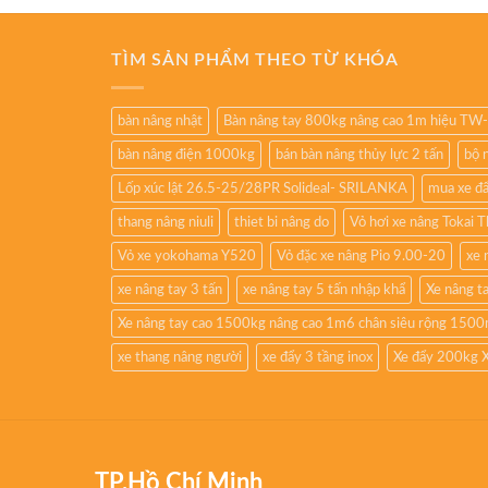
TÌM SẢN PHẨM THEO TỪ KHÓA
bàn nâng nhật
Bàn nâng tay 800kg nâng cao 1m hiệu TW
bàn nâng điện 1000kg
bán bàn nâng thủy lực 2 tấn
bộ 
Lốp xúc lật 26.5-25/28PR Solideal- SRILANKA
mua xe đ
thang nâng niuli
thiet bi nâng do
Vỏ hơi xe nâng Tokai 
Vỏ xe yokohama Y520
Vỏ đặc xe nâng Pio 9.00-20
xe 
xe nâng tay 3 tấn
xe nâng tay 5 tấn nhập khẩ
Xe nâng t
Xe nâng tay cao 1500kg nâng cao 1m6 chân siêu rộng 15
xe thang nâng người
xe đẩy 3 tầng inox
Xe đẩy 200kg 
TP.Hồ Chí Minh