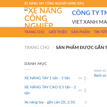
Skip
XE NÂNG TAY CÔNG NGHIỆP HÀNG ĐẦU
to
CÔNG TY T
content
VIET XANH M
TRANG CHỦ
GIỚI THIỆU
SẢN PHẨM
TIN TỨ
TRANG CHỦ
/
SẢN PHẨM ĐƯỢC GẮN T
DANH MỤC
BÁNH XE
Bánh xe
XE NÂNG TAY 1 tấn - 5 tấn
(36)
XE NÂNG TAY CAO 0.5 tấn - 2
(15)
tấn
Xe nâng tay - gắn cân (2t, 2.5t)
(2)