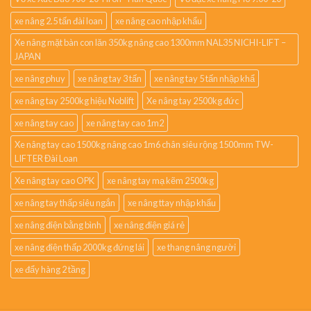
xe nâng 2.5 tấn đài loan
xe nâng cao nhập khẩu
Xe nâng mặt bàn con lăn 350kg nâng cao 1300mm NAL35 NICHI-LIFT –
JAPAN
xe nâng phuy
xe nâng tay 3 tấn
xe nâng tay 5 tấn nhập khẩ
xe nâng tay 2500kg hiệu Noblift
Xe nâng tay 2500kg đức
xe nâng tay cao
xe nâng tay cao 1m2
Xe nâng tay cao 1500kg nâng cao 1m6 chân siêu rộng 1500mm TW-
LIFTER Đài Loan
Xe nâng tay cao OPK
xe nâng tay mạ kẽm 2500kg
xe nâng tay thấp siêu ngắn
xe nâng ttay nhập khẩu
xe nâng điện bằng bình
xe nâng điện giá rẻ
xe nâng điện thấp 2000kg đứng lái
xe thang nâng người
xe đẩy hàng 2 tầng