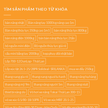
TÌM SẢN PHẨM THEO TỪ KHÓA
bàn nâng nhật
Bàn nâng tay 1000 kg nâng cao 1m
Bàn nâng thủy lực 350kg cao 1m5
bàn nâng thủy lực 800kg
bàn nâng điện 1000kg
bán bàn nâng thủy lực 2 tấn
bộ nguồn mini điện
Bộ nguồn thủy lực giá rẻ
cẩu mini bằng tay 2000kg
kẹp phuy đôi nhật bản
Lốp 700-12 DunLop- Thái Lan
Lốp xúc lật 26.5-25/28PR Solideal- SRILANKA
mua xe đẩy 250kg
thang nang gia rẻ
thang nang nguoi tu hanh
thang nâng hạ hàng
thang nâng mỹ 9m
thang nâng người 5m
thang nâng niuli
thiet bi nâng do
Vỏ hơi xe nâng Tokai Thái Lan 300-15
vỏ xe xúc 0.5/80-18/10PR
Vỏ xe xúc MRF 20.5-25
Vỏ xe Xúc Đào 900-20 Tiron - Hàn Quốc
Vỏ đặc xe nâng Pio 9.00-20