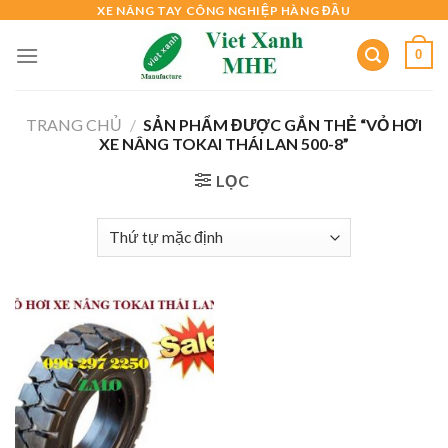
Skip
XE NÂNG TAY CÔNG NGHIỆP HÀNG ĐẦU
to
0
content
TRANG CHỦ
/
SẢN PHẨM ĐƯỢC GẮN THẺ “VỎ HƠI
XE NÂNG TOKAI THÁI LAN 500-8”
LỌC