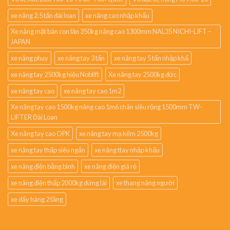
xe nâng 2.5 tấn đài loan
xe nâng cao nhập khẩu
Xe nâng mặt bàn con lăn 350kg nâng cao 1300mm NAL35 NICHI-LIFT –
JAPAN
xe nâng phuy
xe nâng tay 3 tấn
xe nâng tay 5 tấn nhập khẩ
xe nâng tay 2500kg hiệu Noblift
Xe nâng tay 2500kg đức
xe nâng tay cao
xe nâng tay cao 1m2
Xe nâng tay cao 1500kg nâng cao 1m6 chân siêu rộng 1500mm TW-
LIFTER Đài Loan
Xe nâng tay cao OPK
xe nâng tay mạ kẽm 2500kg
xe nâng tay thấp siêu ngắn
xe nâng ttay nhập khẩu
xe nâng điện bằng bình
xe nâng điện giá rẻ
xe nâng điện thấp 2000kg đứng lái
xe thang nâng người
xe đẩy hàng 2 tầng