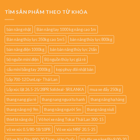
TÌM SẢN PHẨM THEO TỪ KHÓA
bàn nâng nhật
Bàn nâng tay 1000 kg nâng cao 1m
Bàn nâng thủy lực 350kg cao 1m5
bàn nâng thủy lực 800kg
bàn nâng điện 1000kg
bán bàn nâng thủy lực 2 tấn
bộ nguồn mini điện
Bộ nguồn thủy lực giá rẻ
cẩu mini bằng tay 2000kg
kẹp phuy đôi nhật bản
Lốp 700-12 DunLop- Thái Lan
Lốp xúc lật 26.5-25/28PR Solideal- SRILANKA
mua xe đẩy 250kg
thang nang gia rẻ
thang nang nguoi tu hanh
thang nâng hạ hàng
thang nâng mỹ 9m
thang nâng người 5m
thang nâng niuli
thiet bi nâng do
Vỏ hơi xe nâng Tokai Thái Lan 300-15
vỏ xe xúc 0.5/80-18/10PR
Vỏ xe xúc MRF 20.5-25
Vỏ xe Xúc Đào 900-20 Tiron - Hàn Quốc
Vỏ đặc xe nâng Pio 9.00-20