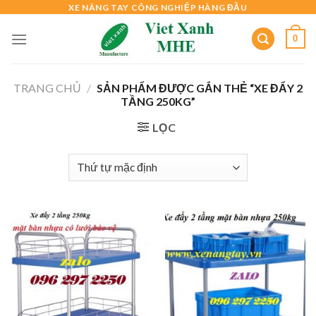
Skip
XE NÂNG TAY CÔNG NGHIỆP HÀNG ĐẦU
to
0
content
TRANG CHỦ
/
SẢN PHẨM ĐƯỢC GẮN THẺ “XE ĐẨY 2
TẦNG 250KG”
LỌC