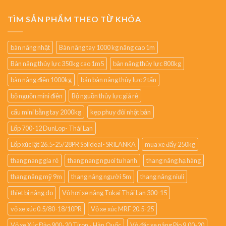
TÌM SẢN PHẨM THEO TỪ KHÓA
bàn nâng nhật
Bàn nâng tay 1000 kg nâng cao 1m
Bàn nâng thủy lực 350kg cao 1m5
bàn nâng thủy lực 800kg
bàn nâng điện 1000kg
bán bàn nâng thủy lực 2 tấn
bộ nguồn mini điện
Bộ nguồn thủy lực giá rẻ
cẩu mini bằng tay 2000kg
kẹp phuy đôi nhật bản
Lốp 700-12 DunLop- Thái Lan
Lốp xúc lật 26.5-25/28PR Solideal- SRILANKA
mua xe đẩy 250kg
thang nang gia rẻ
thang nang nguoi tu hanh
thang nâng hạ hàng
thang nâng mỹ 9m
thang nâng người 5m
thang nâng niuli
thiet bi nâng do
Vỏ hơi xe nâng Tokai Thái Lan 300-15
vỏ xe xúc 0.5/80-18/10PR
Vỏ xe xúc MRF 20.5-25
Vỏ xe Xúc Đào 900-20 Tiron - Hàn Quốc
Vỏ đặc xe nâng Pio 9.00-20