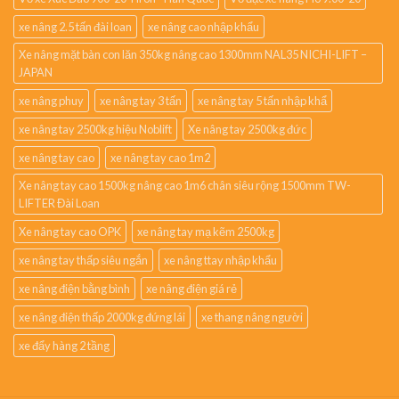
xe nâng 2.5 tấn đài loan
xe nâng cao nhập khẩu
Xe nâng mặt bàn con lăn 350kg nâng cao 1300mm NAL35 NICHI-LIFT –
JAPAN
xe nâng phuy
xe nâng tay 3 tấn
xe nâng tay 5 tấn nhập khẩ
xe nâng tay 2500kg hiệu Noblift
Xe nâng tay 2500kg đức
xe nâng tay cao
xe nâng tay cao 1m2
Xe nâng tay cao 1500kg nâng cao 1m6 chân siêu rộng 1500mm TW-
LIFTER Đài Loan
Xe nâng tay cao OPK
xe nâng tay mạ kẽm 2500kg
xe nâng tay thấp siêu ngắn
xe nâng ttay nhập khẩu
xe nâng điện bằng bình
xe nâng điện giá rẻ
xe nâng điện thấp 2000kg đứng lái
xe thang nâng người
xe đẩy hàng 2 tầng