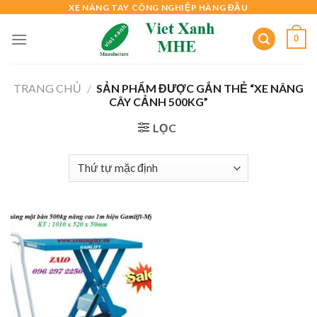
Skip
XE NÂNG TAY CÔNG NGHIỆP HÀNG ĐẦU
to
0
content
TRANG CHỦ
/
SẢN PHẨM ĐƯỢC GẮN THẺ “XE NÂNG
CÂY CẢNH 500KG”
LỌC