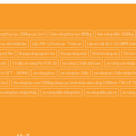
ng thủy lực 350kg cao 1m5
bàn nâng thủy lực 800kg
bàn nâng điện 1000kg
huy đôi nhật bản
Lốp 700-12 DunLop- Thái Lan
Lốp xúc lật 26.5-25/28PR So
g mỹ 9m
thang nâng người 5m
thang nâng niuli
thiet bi nâng do
Vỏ hơi 
Quốc
Vỏ đặc xe nâng Pio 9.00-20
xe nâng 2.5 tấn đài loan
xe nâng cao nhập
HI-LIFT – JAPAN
xe nâng phuy
xe nâng tay 3 tấn
xe nâng tay 5 tấn nhập k
o 1m2
Xe nâng tay cao 1500kg nâng cao 1m6 chân siêu rộng 1500mm TW-LIFTE
xe nâng ttay nhập khẩu
xe nâng điện bằng bình
xe nâng điện giá rẻ
xe nâng