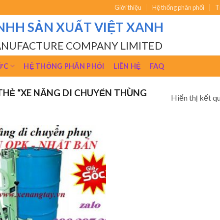
Giới thiệu
Hệ thống phân phối
T
NHH SẢN XUẤT VIỆT XANH
ANUFACTURE COMPANY LIMITED
ỨC
HỆ THỐNG PHÂN PHỐI
LIÊN HỆ
FAQ
HẺ “XE NÂNG DI CHUYỂN THÙNG
Hiển thị kết q