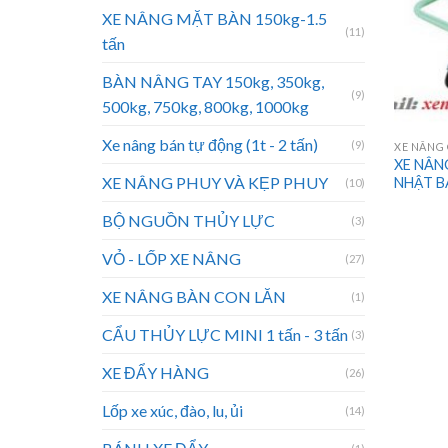
XE NÂNG MẶT BÀN 150kg-1.5
(11)
tấn
BÀN NÂNG TAY 150kg, 350kg,
(9)
500kg, 750kg, 800kg, 1000kg
Xe nâng bán tự động (1t - 2 tấn)
(9)
XE NÂNG
XE NÂN
XE NÂNG PHUY VÀ KẸP PHUY
NHẬT B
(10)
BỘ NGUỒN THỦY LỰC
(3)
VỎ - LỐP XE NÂNG
(27)
XE NÂNG BÀN CON LĂN
(1)
CẨU THỦY LỰC MINI 1 tấn - 3 tấn
(3)
XE ĐẨY HÀNG
(26)
Lốp xe xúc, đào, lu, ủi
(14)