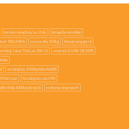
bán bàn nâng thủy lực 2 tấn
bộ nguồn mini điện
lideal- SRILANKA
mua xe đẩy 250kg
thang nang gia rẻ
xe nâng Tokai Thái Lan 300-15
vỏ xe xúc 0.5/80-18/10PR
 khẩu
hẩ
xe nâng tay 2500kg hiệu Noblift
R Đài Loan
Xe nâng tay cao OPK
 điện thấp 2000kg đứng lái
xe thang nâng người