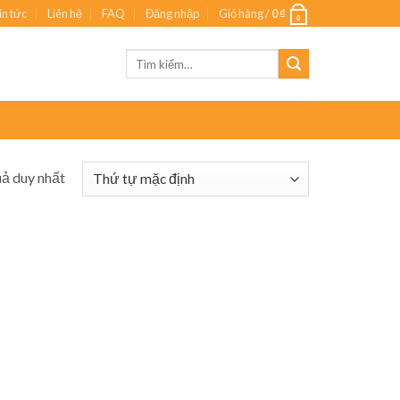
in tức
Liên hệ
FAQ
Đăng nhập
Giỏ hàng /
0
₫
0
Tìm
kiếm:
uả duy nhất