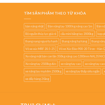
TÌM SẢN PHẨM THEO TỪ KHÓA
bàn nâng nhật
Bàn nâng tay 1000 kg nâng cao 1m
Bàn nâ
Bộ nguồn thủy lực giá rẻ
cẩu mini bằng tay 2000kg
kẹp p
thang nang nguoi tu hanh
thang nâng hạ hàng
thang nân
Vỏ xe xúc MRF 20.5-25
Vỏ xe Xúc Đào 900-20 Tiron - Hàn 
Xe nâng mặt bàn con lăn 350kg nâng cao 1300mm NAL35 NIC
Xe nâng tay 2500kg đức
xe nâng tay cao
xe nâng tay ca
xe nâng tay mạ kẽm 2500kg
xe nâng tay thấp siêu ngắn
xe đẩy hàng 2 tầng