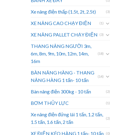
BÁNH XE ĐẨY
(1)
Xe nâng điện thấp (1.5t, 2t, 2.5t)
(3)
XE NÂNG CAO CHẠY ĐIỆN
(1)
XE NÂNG PALLET CHẠY ĐIỆN
(3)
THANG NÂNG NGƯỜI 3m,
6m, 8m, 9m, 10m, 12m, 14m,
(18)
16m
BÀN NÂNG HÀNG - THANG
(14)
NÂNG HÀNG 1 tấn- 10 tấn
Bàn nâng điện 300kg - 10 tấn
(2)
BƠM THỦY LỰC
(1)
Xe nâng điện đứng lái 1 tấn, 1.2 tấn,
(2)
1.5 tấn, 1.6 tấn, 2 tấn
XE ĐIỆN KÉO HÀNG 1 tấn- 10 tấn
(0)