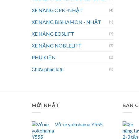
XE NÂNG OPK -NHẬT
(4)
XE NÂNG BISHAMON - NHẬT
(2)
XE NÂNG EOSLIFT
(7)
XE NÂNG NOBLELIFT
(7)
PHỤ KIỆN
(5)
Chưa phân loại
(3)
MỚI NHẤT
BÁN 
Vỏ xe yokohama Y555