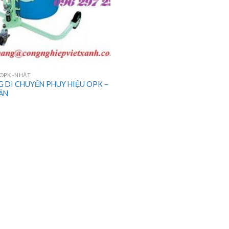
 OPK -NHẬT
G DI CHUYỂN PHUY HIỆU OPK –
ẢN