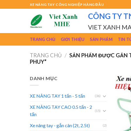
Skip
XE NÂNG TAY CÔNG NGHIỆP HÀNG ĐẦU
to
CÔNG TY T
content
VIET XANH M
TRANG CHỦ
GIỚI THIỆU
SẢN PHẨM
TIN T
TRANG CHỦ
/
SẢN PHẨM ĐƯỢC GẮN T
PHUY”
DANH MỤC
XE NÂNG TAY 1 tấn - 5 tấn
(36)
XE NÂNG TAY CAO 0.5 tấn - 2
(15)
tấn
Xe nâng tay - gắn cân (2t, 2.5t)
(2)