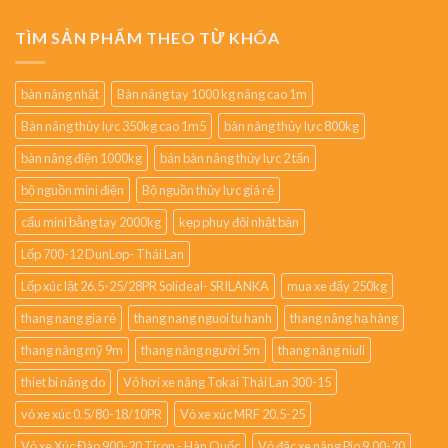
TÌM SẢN PHẨM THEO TỪ KHÓA
bàn nâng nhật
Bàn nâng tay 1000 kg nâng cao 1m
Bàn nâng thủy lực 350kg cao 1m5
bàn nâng thủy lực 800kg
bàn nâng điện 1000kg
bán bàn nâng thủy lực 2 tấn
bộ nguồn mini điện
Bộ nguồn thủy lực giá rẻ
cẩu mini bằng tay 2000kg
kẹp phuy đôi nhật bản
Lốp 700-12 DunLop- Thái Lan
Lốp xúc lật 26.5-25/28PR Solideal- SRILANKA
mua xe đẩy 250kg
thang nang gia rẻ
thang nang nguoi tu hanh
thang nâng hạ hàng
thang nâng mỹ 9m
thang nâng người 5m
thang nâng niuli
thiet bi nâng do
Vỏ hơi xe nâng Tokai Thái Lan 300-15
vỏ xe xúc 0.5/80-18/10PR
Vỏ xe xúc MRF 20.5-25
Vỏ xe Xúc Đào 900-20 Tiron - Hàn Quốc
Vỏ đặc xe nâng Pio 9.00-20