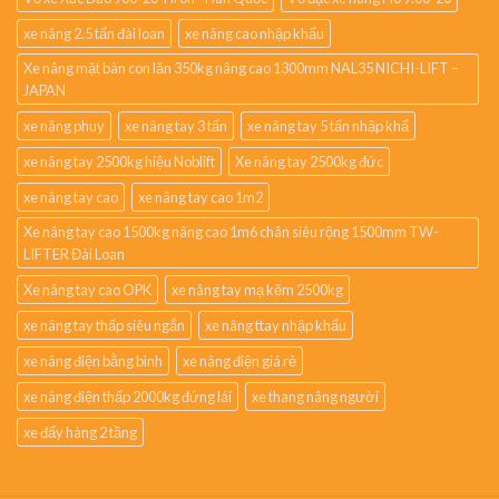
xe nâng 2.5 tấn đài loan
xe nâng cao nhập khẩu
Xe nâng mặt bàn con lăn 350kg nâng cao 1300mm NAL35 NICHI-LIFT –
JAPAN
xe nâng phuy
xe nâng tay 3 tấn
xe nâng tay 5 tấn nhập khẩ
xe nâng tay 2500kg hiệu Noblift
Xe nâng tay 2500kg đức
xe nâng tay cao
xe nâng tay cao 1m2
Xe nâng tay cao 1500kg nâng cao 1m6 chân siêu rộng 1500mm TW-
LIFTER Đài Loan
Xe nâng tay cao OPK
xe nâng tay mạ kẽm 2500kg
xe nâng tay thấp siêu ngắn
xe nâng ttay nhập khẩu
xe nâng điện bằng bình
xe nâng điện giá rẻ
xe nâng điện thấp 2000kg đứng lái
xe thang nâng người
xe đẩy hàng 2 tầng