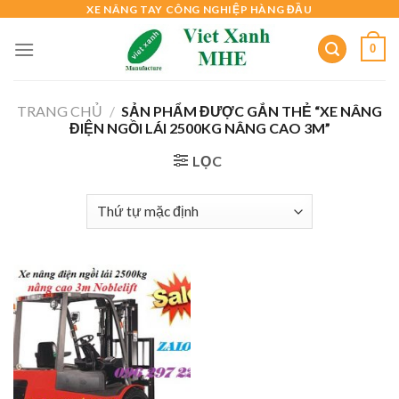
Skip
XE NÂNG TAY CÔNG NGHIỆP HÀNG ĐẦU
to
0
content
TRANG CHỦ
/
SẢN PHẨM ĐƯỢC GẮN THẺ “XE NÂNG
ĐIỆN NGỒI LÁI 2500KG NÂNG CAO 3M”
LỌC