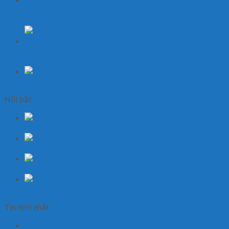
Xe nâng tay 3000kg càng 550x1150mm Bishamon - Nhật
Bản
Bàn nâng tay 1000kg nâng cao 1m hiệu TW-LIFTER Đài
Loan
Xe nâng tay 3,5 tấn hiệu
Eoslift
Nổi bật
Bàn nâng điện 2
tấn cao 1m tw-lifter (Hw2001)
Bàn nâng thủy lực 1000kg cao 4m hiệu TW-LIFTER
Bàn nâng
thủy lực 3000kg hiệu TW-LIFTER
Bộ nguồn thủy lực
DC 12V-1.5kw
Tin mới nhất
Bí quyết chọn xe nâng mặt bàn giúp tiết kiệm hàng trăm