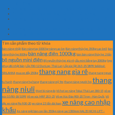
triệu đồng
Xe nâng mặt bàn phù hợp cho ngành nội thất như thế nào?
15 tiêu chí đánh giá xe nâng mặt bàn chất lượng
Xe nâng mặt bàn giúp doanh nghiệp tăng lợi nhuận thế
nào?
Hướng dẫn chọn bánh xe phù hợp cho xe nâng mặt bàn
Xe nâng mặt bàn có phù hợp kho hóa chất?
Tìm sản phẩm theo từ khóa
bàn nâng nhật
Bàn nâng tay 1000 kg nâng cao 1m
Bàn nâng thủy lực 350kg cao 1m5
bàn
bàn nâng điện 1000kg
nâng thủy lực 800kg
bán bàn nâng thủy lực 2 tấn
bộ nguồn mini điện
Bộ nguồn thủy lực giá rẻ
cẩu mini bằng tay 2000kg
kẹp
phuy đôi nhật bản
Lốp 700-12 DunLop- Thái Lan
Lốp xúc lật 26.5-25/28PR Solideal-
thang nang gia rẻ
SRILANKA
mua xe đẩy 250kg
thang nang nguoi
thang
tu hanh
thang nâng hạ hàng
thang nâng mỹ 9m
thang nâng người 5m
nâng niuli
thiet bi nâng do
Vỏ hơi xe nâng Tokai Thái Lan 300-15
vỏ xe
xúc 0.5/80-18/10PR
Vỏ xe xúc MRF 20.5-25
Vỏ xe Xúc Đào 900-20 Tiron - Hàn Quốc
Vỏ
xe nâng cao nhập
đặc xe nâng Pio 9.00-20
xe nâng 2.5 tấn đài loan
khẩu
Xe nâng mặt bàn con lăn 350kg nâng cao 1300mm NAL35 NICHI-LIFT –