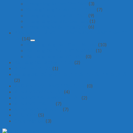
Thang nâng đôi (6m,12m,14m)
(3)
Xe nâng thang tự hành (2.7m-10m)
(7)
Thang nâng zich zac(3m-16m)
(9)
Thang nâng Gamlift - Germany
(1)
Thang nâng Niuli- Trung Quốc
(6)
BÀN NÂNG HÀNG - THANG NÂNG HÀNG 1 tấn- 10
tấn
(14)
Bàn nâng hàng Tw-Lifter - Đài Loan
(10)
Bàn nâng điện Nichi-lift Nhật Bản
(1)
Bàn nâng hàng Gamlift - Đức
(0)
Bàn nâng điện 300kg - 10 tấn
(2)
BƠM THỦY LỰC
(1)
Xe nâng điện đứng lái 1 tấn, 1.2 tấn, 1.5 tấn, 1.6 tấn, 2 tấn
(2)
XE ĐIỆN KÉO HÀNG 1 tấn- 10 tấn
(0)
XE NÂNG OPK -NHẬT
(4)
XE NÂNG BISHAMON - NHẬT
(2)
XE NÂNG EOSLIFT
(7)
XE NÂNG NOBLELIFT
(7)
PHỤ KIỆN
(5)
Chưa phân loại
(3)