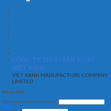
Hoạt động
Hệ thống phân phối
Liên hệ
FAQ
Giới thiệu
Hệ thống phân phối
Tin tức
Liên hệ
FAQ
Đăng nhập
CÔNG TY TNHH SẢN XUẤT
VIỆT XANH
VIET XANH MANUFACTURE COMPANY
LIMITED
Đăng nhập
Tên tài khoản hoặc địa chỉ email
*
ZALO
Mật khẩu
*