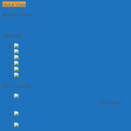
Quick View
XE ĐẨY HÀNG
Xe đẩy hàng 500kg XTH200L
Mới nhất
Vỏ xe yokohama Y555
Vỏ xe yokohama Y520
Vỏ xe yokohama Y825
Vỏ xe yokohama Y823
Vỏ xe yokohama Y108
Vỏ xe yokohama Y45
Bán chạy nhất
Xe nâng tay
2500kg, 3000kg Khuyến mãi NICHI-LIFT
3.900.000
₫
Vỏ xúc lật 23.5-15 - BKT Ấn Độ
Thang nâng đôi Nichi-
lift Japan