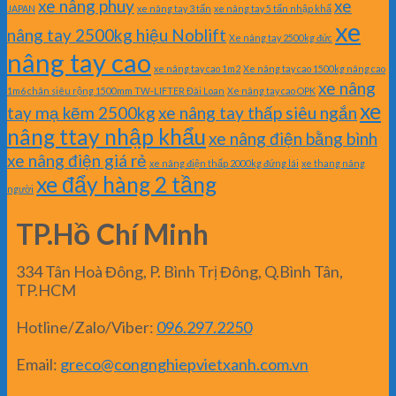
xe nâng phuy
xe
JAPAN
xe nâng tay 3 tấn
xe nâng tay 5 tấn nhập khẩ
xe
nâng tay 2500kg hiệu Noblift
Xe nâng tay 2500kg đức
nâng tay cao
xe nâng tay cao 1m2
Xe nâng tay cao 1500kg nâng cao
xe nâng
1m6 chân siêu rộng 1500mm TW-LIFTER Đài Loan
Xe nâng tay cao OPK
xe
tay mạ kẽm 2500kg
xe nâng tay thấp siêu ngắn
nâng ttay nhập khẩu
xe nâng điện bằng bình
xe nâng điện giá rẻ
xe nâng điện thấp 2000kg đứng lái
xe thang nâng
xe đẩy hàng 2 tầng
người
TP.Hồ Chí Minh
334 Tân Hoà Đông, P. Bình Trị Đông, Q.Bình Tân,
TP.HCM
Hotline/Zalo/Viber:
096.297.2250
Email:
greco@congnghiepvietxanh.com.vn