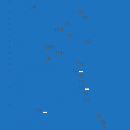
BÀN NÂNG TAY 150kg, 350kg, 500kg, 750kg, 800kg,
1000kg
(9)
Xe nâng bán tự động (1t - 2 tấn)
(9)
XE NÂNG PHUY VÀ KẸP PHUY
(10)
BỘ NGUỒN THỦY LỰC
(3)
VỎ - LỐP XE NÂNG
(27)
XE NÂNG BÀN CON LĂN
(1)
CẨU THỦY LỰC MINI 1 tấn - 3 tấn
(3)
XE ĐẨY HÀNG
(26)
Lốp xe xúc, đào, lu, ủi
(14)
BÁNH XE ĐẨY
(1)
Xe nâng điện thấp (1.5t, 2t, 2.5t)
(3)
XE NÂNG CAO CHẠY ĐIỆN
(1)
Xe nâng cao điện NichiLift
(0)
Xe nâng cao điện Noblelift
(0)
XE NÂNG PALLET CHẠY ĐIỆN
(3)
Xe nâng pallet điện NichiLift
(1)
Xe nâng pallet điện Noblelift
(0)
THANG NÂNG NGƯỜI 3m, 6m, 8m, 9m, 10m, 12m,
14m, 16m
(18)
Thang nâng người Nichi-lift-Japan
(4)
Thang nâng siêu thị 2m, 3m, 4m, 4.5m
(3)
Thang nâng đơn (4m,6m, 8m,9m,10m)
(3)