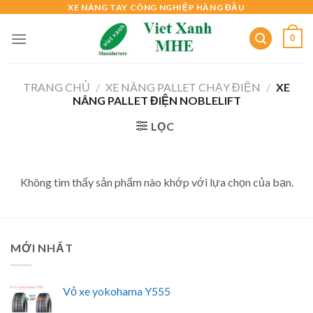
Skip
XE NÂNG TAY CÔNG NGHIỆP HÀNG ĐẦU
to
0
content
TRANG CHỦ
/
XE NÂNG PALLET CHẠY ĐIỆN
/
XE
NÂNG PALLET ĐIỆN NOBLELIFT
LỌC
Không tìm thấy sản phẩm nào khớp với lựa chọn của bạn.
MỚI NHẤT
Vỏ xe yokohama Y555