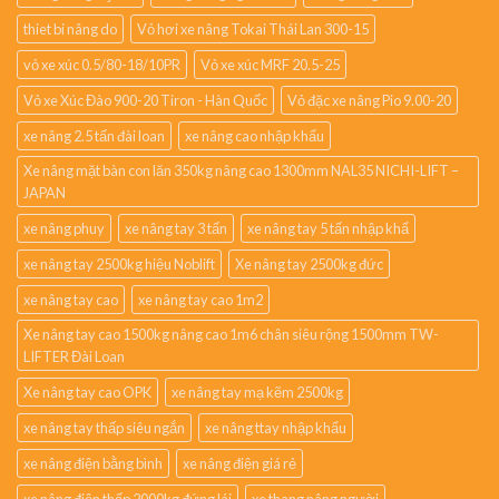
thiet bi nâng do
Vỏ hơi xe nâng Tokai Thái Lan 300-15
vỏ xe xúc 0.5/80-18/10PR
Vỏ xe xúc MRF 20.5-25
Vỏ xe Xúc Đào 900-20 Tiron - Hàn Quốc
Vỏ đặc xe nâng Pio 9.00-20
xe nâng 2.5 tấn đài loan
xe nâng cao nhập khẩu
Xe nâng mặt bàn con lăn 350kg nâng cao 1300mm NAL35 NICHI-LIFT –
JAPAN
xe nâng phuy
xe nâng tay 3 tấn
xe nâng tay 5 tấn nhập khẩ
xe nâng tay 2500kg hiệu Noblift
Xe nâng tay 2500kg đức
xe nâng tay cao
xe nâng tay cao 1m2
Xe nâng tay cao 1500kg nâng cao 1m6 chân siêu rộng 1500mm TW-
LIFTER Đài Loan
Xe nâng tay cao OPK
xe nâng tay mạ kẽm 2500kg
xe nâng tay thấp siêu ngắn
xe nâng ttay nhập khẩu
xe nâng điện bằng bình
xe nâng điện giá rẻ
xe nâng điện thấp 2000kg đứng lái
xe thang nâng người