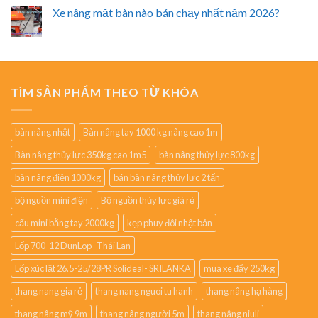
Xe nâng mặt bàn nào bán chạy nhất năm 2026?
TÌM SẢN PHẨM THEO TỪ KHÓA
bàn nâng nhật
Bàn nâng tay 1000 kg nâng cao 1m
Bàn nâng thủy lực 350kg cao 1m5
bàn nâng thủy lực 800kg
bàn nâng điện 1000kg
bán bàn nâng thủy lực 2 tấn
bộ nguồn mini điện
Bộ nguồn thủy lực giá rẻ
cẩu mini bằng tay 2000kg
kẹp phuy đôi nhật bản
Lốp 700-12 DunLop- Thái Lan
Lốp xúc lật 26.5-25/28PR Solideal- SRILANKA
mua xe đẩy 250kg
thang nang gia rẻ
thang nang nguoi tu hanh
thang nâng hạ hàng
thang nâng mỹ 9m
thang nâng người 5m
thang nâng niuli