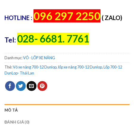
096 297 2250
HOTLINE :
( ZALO)
028- 6681. 7761
Tel:
Danh mục:
VỎ - LỐP XE NÂNG
Thẻ:
Vỏ xe nâng 700-12 Dunlop
,
lốp xe nâng 700-12 Dunlop
,
Lốp 700-12
DunLop- Thái Lan
MÔ TẢ
ĐÁNH GIÁ (0)