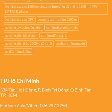
Xe nâng tay cao 1500kg nâng cao 1m6 chân siêu rộng 1500mm TW-
LIFTER Đài Loan
Xe nâng tay cao OPK
xe nâng tay mạ kẽm 2500kg
xe nâng tay thấp siêu ngắn
xe nâng ttay nhập khẩu
xe nâng điện bằng bình
xe nâng điện giá rẻ
xe nâng điện thấp 2000kg đứng lái
xe thang nâng người
xe đẩy hàng 2 tầng
TP.Hồ Chí Minh
334 Tân Hoà Đông, P. Bình Trị Đông, Q.Bình Tân,
TP.HCM
Hotline/Zalo/Viber:
096.297.2250