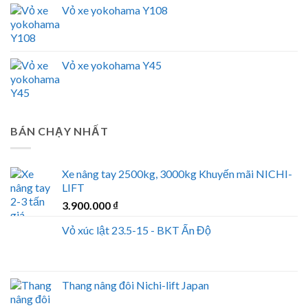
Vỏ xe yokohama Y108
Vỏ xe yokohama Y45
BÁN CHẠY NHẤT
Xe nâng tay 2500kg, 3000kg Khuyến mãi NICHI-
LIFT
3.900.000
₫
Vỏ xúc lật 23.5-15 - BKT Ấn Độ
Thang nâng đôi Nichi-lift Japan