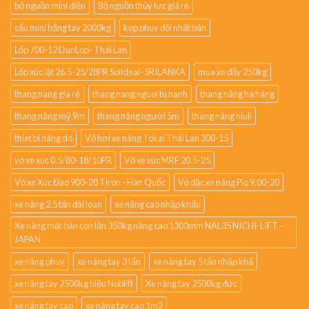
bộ nguồn mini điện
Bộ nguồn thủy lực giá rẻ
cẩu mini bằng tay 2000kg
kẹp phuy đôi nhật bản
Lốp 700-12 DunLop- Thái Lan
Lốp xúc lật 26.5-25/28PR Solideal- SRILANKA
mua xe đẩy 250kg
thang nang gia rẻ
thang nang nguoi tu hanh
thang nâng hạ hàng
thang nâng mỹ 9m
thang nâng người 5m
thang nâng niuli
thiet bi nâng do
Vỏ hơi xe nâng Tokai Thái Lan 300-15
vỏ xe xúc 0.5/80-18/10PR
Vỏ xe xúc MRF 20.5-25
Vỏ xe Xúc Đào 900-20 Tiron - Hàn Quốc
Vỏ đặc xe nâng Pio 9.00-20
xe nâng 2.5 tấn đài loan
xe nâng cao nhập khẩu
Xe nâng mặt bàn con lăn 350kg nâng cao 1300mm NAL35 NICHI-LIFT –
JAPAN
xe nâng phuy
xe nâng tay 3 tấn
xe nâng tay 5 tấn nhập khẩ
xe nâng tay 2500kg hiệu Noblift
Xe nâng tay 2500kg đức
xe nâng tay cao
xe nâng tay cao 1m2