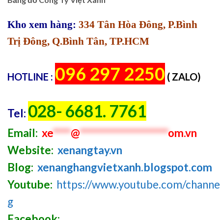
Kho xem hàng:
334 Tân Hòa Đông, P.Bình
Trị Đông, Q.Bình Tân, TP.HCM
096 297 2250
HOTLINE :
( ZALO)
028- 6681. 7761
Tel:
Email:
xe
****
@
********************
om.vn
Website:
xenangtay.vn
Blog:
xenanghangvietxanh.blogspot.com
Youtube:
https://www.youtube.com/chan
g
Facebook: