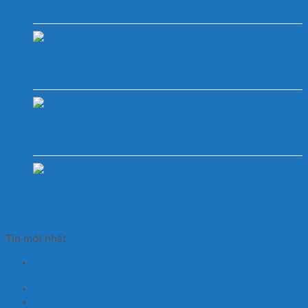
Bàn nâng thủy lực 1000kg cao 4m hiệu TW-
LIFTER
Bàn nâng thủy lực 3000kg hiệu TW-LIFTER
Bộ nguồn thủy lực DC 12V-1.5kw
Tin mới nhất
Xe nâng mặt bàn giúp doanh nghiệp tăng lợi nhuận thế
nào?
Hướng dẫn chọn bánh xe phù hợp cho xe nâng mặt bàn
Xe nâng mặt bàn có phù hợp kho hóa chất?