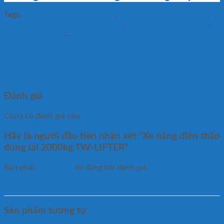
Tags:
xe nâng điện thấp đứng lái
,
xe nâng pallet điện đứng lái
,
xe nâng điện thấp 2000kg đứng lái
,
bán xe nâng điện pallet
,
bán xe nâng hàng
…
Đánh giá
Chưa có đánh giá nào.
Hãy là người đầu tiên nhận xét “Xe nâng điện thấp
đứng lái 2000kg TW-LIFTER”
Bạn phải
đăng nhập
để đăng bài đánh giá.
Sản phẩm tương tự