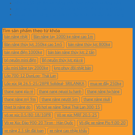
Những lỗi khiến xe nâng mặt bàn nhanh xuống cấp
Xe nâng mặt bàn có thể nâng khuôn ép nhựa không?
So sánh xe nâng mặt bàn nhập khẩu và lắp ráp trong
nước
Tìm sản phẩm theo từ khóa
bàn nâng nhật
Bàn nâng tay 1000 kg nâng cao 1m
Bàn nâng thủy lực 350kg cao 1m5
bàn nâng thủy lực 800kg
bàn nâng điện 1000kg
bán bàn nâng thủy lực 2 tấn
bộ nguồn mini điện
Bộ nguồn thủy lực giá rẻ
cẩu mini bằng tay 2000kg
kẹp phuy đôi nhật bản
Lốp 700-12 DunLop- Thái Lan
Lốp xúc lật 26.5-25/28PR Solideal- SRILANKA
mua xe đẩy 250kg
thang nang gia rẻ
thang nang nguoi tu hanh
thang nâng hạ hàng
thang nâng mỹ 9m
thang nâng người 5m
thang nâng niuli
thiet bi nâng do
Vỏ hơi xe nâng Tokai Thái Lan 300-15
vỏ xe xúc 0.5/80-18/10PR
Vỏ xe xúc MRF 20.5-25
Vỏ xe Xúc Đào 900-20 Tiron - Hàn Quốc
Vỏ đặc xe nâng Pio 9.00-20
xe nâng 2.5 tấn đài loan
xe nâng cao nhập khẩu