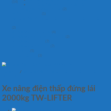
(14)
Bàn nâng điện Nichi-lift Nhật Bản
Bàn nâng điện 300kg - 10 tấn
(2)
BƠM THỦY LỰC
(1)
Xe nâng điện đứng lái 1 tấn, 1.2 tấn, 1.5 tấn, 1.6 tấn, 2
tấn
(2)
XE NÂNG OPK -NHẬT
(4)
XE NÂNG BISHAMON - NHẬT
(2)
XE NÂNG EOSLIFT
(7)
XE NÂNG NOBLELIFT
(7)
PHỤ KIỆN
(5)
Chưa phân loại
(3)
Trang chủ
/
Xe nâng điện đứng lái 1 tấn, 1.2 tấn, 1.5 tấn, 1.6
tấn, 2 tấn
Xe nâng điện thấp đứng lái
2000kg TW-LIFTER