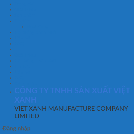
Trang chủ
Giới thiệu
Sản phẩm
Tin tức
Hoạt động
Hệ thống phân phối
Liên hệ
FAQ
Giới thiệu
Hệ thống phân phối
Tin tức
Liên hệ
FAQ
Đăng nhập
CÔNG TY TNHH SẢN XUẤT VIỆT
XANH
VIET XANH MANUFACTURE COMPANY
LIMITED
Đăng nhập