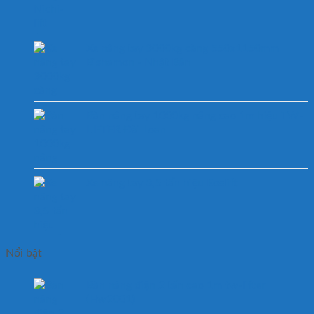
Xe nâng tay 3000kg càng 550x1150mm
Bishamon - Nhật Bản
Bàn nâng tay 1000kg nâng cao 1m hiệu TW-
LIFTER Đài Loan
Xe nâng tay 3,5 tấn hiệu Eoslift
Nổi bật
Bàn nâng điện 2 tấn cao 1m tw-lifter
(Hw2001)