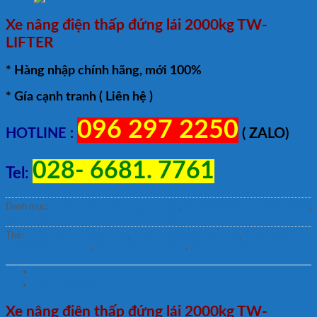
Xe nâng điện thấp đứng lái 2000kg TW-
LIFTER
* Hàng nhập chính hãng, mới 100%
* Gía cạnh tranh ( Liên hệ )
096 297 2250
HOTLINE :
( ZALO)
028- 6681. 7761
Tel:
Danh mục:
Xe nâng điện thấp (1.5t, 2t, 2.5t)
,
XE NÂNG PALLET CHẠY ĐIỆN
,
Xe nâng điện đứng lái 1 tấn, 1.2 tấn, 1.5 tấn, 1.6 tấn, 2 tấn
Thẻ:
xe nâng điện thấp đứng lái
,
xe nâng pallet điện đứng lái
,
xe nâng điện
thấp 2000kg đứng lái
,
bán xe nâng điện pallet
,
bán xe nâng hàng
Mô tả
Đánh giá (0)
Xe nâng điện thấp đứng lái 2000kg TW-