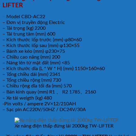
LIFTER
–
Model CBD-AC22
– Đơn vị truyền động Electric
– Tải trọng (kg) 2200
– Tải trung tâm (mm) 600
– Kích thước lốp trước (mm) φ80×60
– Kích thước lốp sau (mm) φ130×55
– Bánh xe kéo (mm) φ230×75
– Chiều cao nâng (mm) 200
– Nâng lên từ mặt đất (mm) <85
– Kích thước dĩa (L * W * H) (mm) 1150×160×60
– Tổng chiều dài (mm) 2341
– Tổng chiều rộng (mm) 730
– Chiều rộng dĩa tối đa (mm) 570
– Bán kính quay (mm) R1 、 R2 1785、2160
– Xe tải weigth (kg) 480
-Pin volts / ampere 2V×12/210AH
– Sạc pin AC220V/50HZ / DC24V/30A
Xe nâng điện thấp đứng lái 2000kg TW-LIFTER