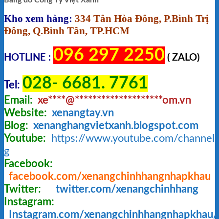
Kho xem hàng:
334 Tân Hòa Đông, P.Bình Trị
Đông, Q.Bình Tân, TP.HCM
096 297 2250
HOTLINE :
( ZALO)
028- 6681. 7761
Tel:
Email:
xe
****
@
********************
om.vn
Website:
xenangtay.vn
Blog:
xenanghangvietxanh.blogspot.com
Youtube:
https://www.youtube.com/chann
g
Facebook:
facebook.com/xenangchinhhangnhapkhau
Twitter:
twitter.com/xenangchinhhang
Instagram:
Instagram.com/xenangchinhhangnhapkhau/