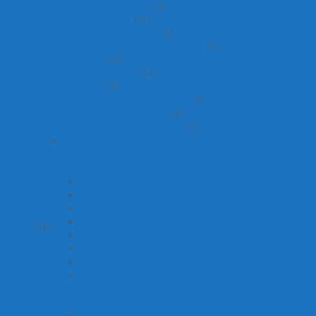
BỘ NGUỒN THỦY LỰC
(3)
VỎ - LỐP XE NÂNG
(27)
XE NÂNG BÀN CON LĂN
(1)
CẨU THỦY LỰC MINI 1 tấn - 3 tấn
(3)
XE ĐẨY HÀNG
(26)
Lốp xe xúc, đào, lu, ủi
(14)
BÁNH XE ĐẨY
(1)
Xe nâng điện thấp (1.5t, 2t, 2.5t)
(3)
XE NÂNG CAO CHẠY ĐIỆN
(1)
XE NÂNG PALLET CHẠY ĐIỆN
(3)
Xe nâng pallet điện NichiLift
THANG NÂNG NGƯỜI 3m, 6m, 8m, 9m, 10m, 12m,
14m, 16m
Thang nâng người Nichi-lift-Japan
Thang nâng siêu thị 2m, 3m, 4m, 4.5m
Thang nâng đơn (4m,6m, 8m,9m,10m)
Thang nâng đôi (6m,12m,14m)
(18)
Xe nâng thang tự hành (2.7m-10m)
Thang nâng zich zac(3m-16m)
Thang nâng Gamlift - Germany
Thang nâng Niuli- Trung Quốc
BÀN NÂNG HÀNG - THANG NÂNG HÀNG 1 tấn- 10
tấn
Bàn nâng hàng Tw-Lifter - Đài Loan