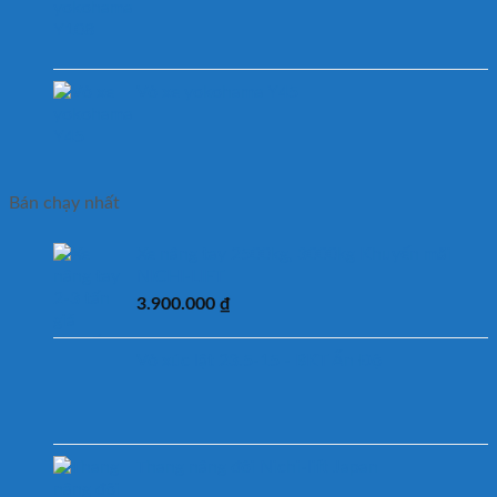
Vỏ xe yokohama Y45
Bán chạy nhất
Xe nâng tay 2500kg, 3000kg Khuyến mãi
NICHI-LIFT
3.900.000
₫
Vỏ xúc lật 23.5-15 - BKT Ấn Độ
Thang nâng đôi Nichi-lift Japan