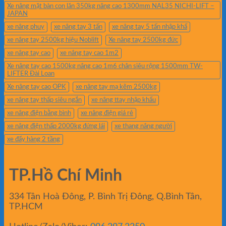
Xe nâng mặt bàn con lăn 350kg nâng cao 1300mm NAL35 NICHI-LIFT –
JAPAN
xe nâng phuy
xe nâng tay 3 tấn
xe nâng tay 5 tấn nhập khẩ
xe nâng tay 2500kg hiệu Noblift
Xe nâng tay 2500kg đức
xe nâng tay cao
xe nâng tay cao 1m2
Xe nâng tay cao 1500kg nâng cao 1m6 chân siêu rộng 1500mm TW-
LIFTER Đài Loan
Xe nâng tay cao OPK
xe nâng tay mạ kẽm 2500kg
xe nâng tay thấp siêu ngắn
xe nâng ttay nhập khẩu
xe nâng điện bằng bình
xe nâng điện giá rẻ
xe nâng điện thấp 2000kg đứng lái
xe thang nâng người
xe đẩy hàng 2 tầng
TP.Hồ Chí Minh
334 Tân Hoà Đông, P. Bình Trị Đông, Q.Bình Tân,
TP.HCM