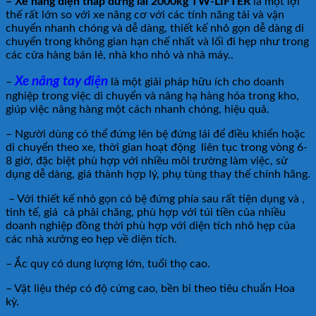
– Xe nâng điện thấp đứng lái 2000kg TW-LIFTER
là một lợi
thế rất lớn so với xe nâng cơ với các tính năng tải và vận
chuyển nhanh chóng và dễ dàng, thiết kế nhỏ gọn dễ dàng di
chuyển trong không gian hạn chế nhất và lối đi hẹp như trong
các cửa hàng bán lẻ, nhà kho nhỏ và nhà máy..
Xe nâng tay điện
–
là một giải pháp hữu ích cho doanh
nghiệp trong việc di chuyển và nâng hạ hàng hóa trong kho,
giúp việc nâng hàng một cách nhanh chóng, hiệu quả.
– Người dùng có thể đứng lên bệ đứng lái để điều khiển hoặc
di chuyển theo xe, thời gian hoạt động liên tục trong vòng 6-
8 giờ, đặc biệt phù hợp với nhiều môi trường làm việc, sử
dụng dễ dàng, giá thành hợp lý, phụ tùng thay thế chính hãng.
– Với thiết kế nhỏ gọn có bệ đứng phía sau rất tiện dụng và ,
tinh tế, giá cả phải chăng, phù hợp với túi tiền của nhiều
doanh nghiệp đồng thời phù hợp với diện tích nhỏ hẹp của
các nhà xưởng eo hẹp về diện tích.
– Ắc quy có dung lượng lớn, tuổi thọ cao.
– Vật liệu thép có độ cứng cao, bền bỉ theo tiêu chuẩn Hoa
kỳ.