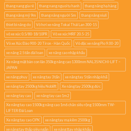
thang nang gia rẻ
thang nang nguoi tu hanh
thang nâng hạ hàng
thang nâng mỹ 9m
thang nâng người 5m
thang nâng niuli
thiet bi nâng do
Vỏ hơi xe nâng Tokai Thái Lan 300-15
vỏ xe xúc 0.5/80-18/10PR
Vỏ xe xúc MRF 20.5-25
Vỏ xe Xúc Đào 900-20 Tiron - Hàn Quốc
Vỏ đặc xe nâng Pio 9.00-20
xe nâng 2.5 tấn đài loan
xe nâng cao nhập khẩu
Xe nâng mặt bàn con lăn 350kg nâng cao 1300mm NAL35 NICHI-LIFT –
JAPAN
xe nâng phuy
xe nâng tay 3 tấn
xe nâng tay 5 tấn nhập khẩ
xe nâng tay 2500kg hiệu Noblift
Xe nâng tay 2500kg đức
xe nâng tay cao
xe nâng tay cao 1m2
Xe nâng tay cao 1500kg nâng cao 1m6 chân siêu rộng 1500mm TW-
LIFTER Đài Loan
Xe nâng tay cao OPK
xe nâng tay mạ kẽm 2500kg
xe nâng tay thấp siêu ngắn
xe nâng ttay nhập khẩu