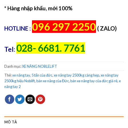
* Hàng nhập khẩu, mới 100%
096 297 2250
HOTLINE :
( ZALO)
028- 6681. 7761
Tel:
Danh mục:
XE NÂNG NOBLELIFT
Thẻ:
xe nâng tay
,
5 tấn của đức
,
xe nâng tay 2500kg càng hẹp
,
xe nâng tay
2500kg hiệu Noblift
,
bán xe nâng của Đức
,
bán xe nâng tay của đức giá rẻ
,
e
nâng tay 2
MÔ TẢ