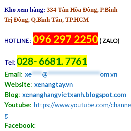
Kho xem hàng:
334 Tân Hòa Đông, P.Bình
Trị Đông, Q.Bình Tân, TP.HCM
096 297 2250
HOTLINE :
( ZALO)
028- 6681. 7761
Tel:
Email:
xe
****
@
********************
om.vn
Website:
xenangtay.vn
Blog:
xenanghangvietxanh.blogspot.com
Youtube:
https://www.youtube.com/chan
g
Facebook: