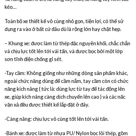
kéo…
Toàn bộ xe thiết kế vô cùng nhỏ gọn, tiện lợi, có thể sử
dụng ra vào ở bất cứ đâu dù là rộng lớn hay chật hẹp.
– Khung xe: được làm từ thép đặc nguyên khối, chắc chắn
và chịu lực tốt lên tới vái tấn, và được bọc bởi một lớp
sơn tĩnh điện chống gỉ sét.
-Tay cầm: Không giống như những dòng sản phẩm khác,
ngoài chức năng dùng để cầm nắm, tay cầm còn có chức
năng kích nâng ( tức là: dùng lực từ tay để tác động lên
xe, giúp kích nâng càng dịch chuyển lên cao ) và các nấc
vặn xả đều được thiết kế lắp đặt ở đây.
-Càng nâng: chịu lực vô cùng tốt lên tới vài tấn.
-Bánh xe: được làm từ nhựa PU/ Nylon bọc lõi thép, gồm