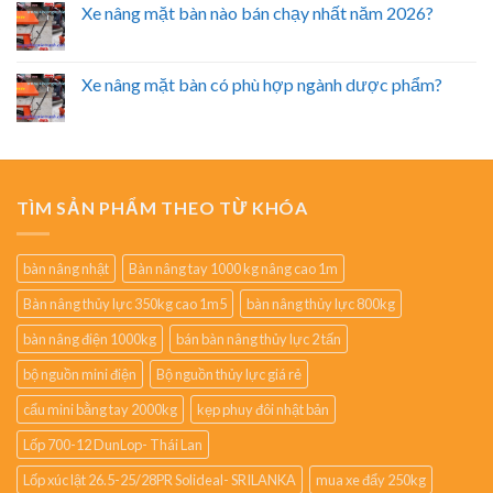
Xe nâng mặt bàn nào bán chạy nhất năm 2026?
Xe nâng mặt bàn có phù hợp ngành dược phẩm?
TÌM SẢN PHẨM THEO TỪ KHÓA
bàn nâng nhật
Bàn nâng tay 1000 kg nâng cao 1m
Bàn nâng thủy lực 350kg cao 1m5
bàn nâng thủy lực 800kg
bàn nâng điện 1000kg
bán bàn nâng thủy lực 2 tấn
bộ nguồn mini điện
Bộ nguồn thủy lực giá rẻ
cẩu mini bằng tay 2000kg
kẹp phuy đôi nhật bản
Lốp 700-12 DunLop- Thái Lan
Lốp xúc lật 26.5-25/28PR Solideal- SRILANKA
mua xe đẩy 250kg