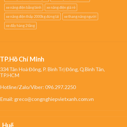
xe nâng điện bằng bình
xe nâng điện giá rẻ
xe nâng điện thấp 2000kg đứng lái
xe thang nâng người
xe đẩy hàng 2 tầng
TP.Hồ Chí Minh
334 Tân Hoà Đông, P. Bình Trị Đông, Q.Bình Tân,
TP.HCM
Hotline/Zalo/Viber:
096.297.2250
Email:
greco@congnghiepvietxanh.com.vn
Huế