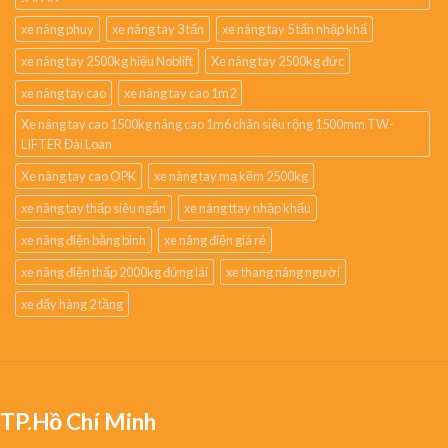
xe nâng phuy
xe nâng tay 3 tấn
xe nâng tay 5 tấn nhập khẩ
xe nâng tay 2500kg hiệu Noblift
Xe nâng tay 2500kg đức
xe nâng tay cao
xe nâng tay cao 1m2
Xe nâng tay cao 1500kg nâng cao 1m6 chân siêu rộng 1500mm TW-
LIFTER Đài Loan
Xe nâng tay cao OPK
xe nâng tay mạ kẽm 2500kg
xe nâng tay thấp siêu ngắn
xe nâng ttay nhập khẩu
xe nâng điện bằng bình
xe nâng điện giá rẻ
xe nâng điện thấp 2000kg đứng lái
xe thang nâng người
xe đẩy hàng 2 tầng
TP.Hồ Chí Minh