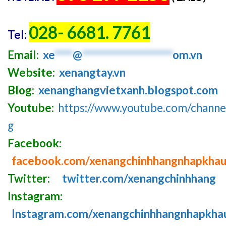
028- 6681. 7761
Tel:
Email:
xe
****
@
********************
om.vn
Website:
xenangtay.vn
Blog:
xenanghangvietxanh.blogspot.com
Youtube:
https://www.youtube.com/chan
g
Facebook:
facebook.com/xenangchinhhangnhapkha
Twitter:
twitter.com/xenangchinhhang
Instagram:
Instagram.com/xenangchinhhangnhapkha