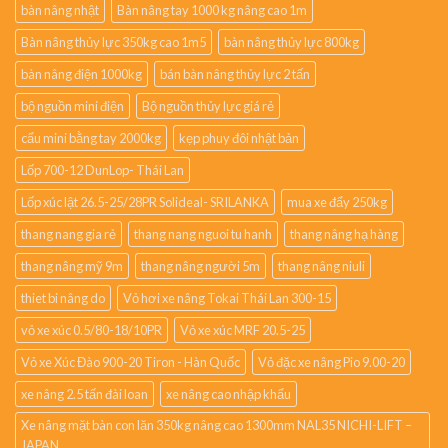
bàn nâng nhật
Bàn nâng tay 1000 kg nâng cao 1m
Bàn nâng thủy lực 350kg cao 1m5
bàn nâng thủy lực 800kg
bàn nâng điện 1000kg
bán bàn nâng thủy lực 2 tấn
bộ nguồn mini điện
Bộ nguồn thủy lực giá rẻ
cẩu mini bằng tay 2000kg
kẹp phuy đôi nhật bản
Lốp 700-12 DunLop- Thái Lan
Lốp xúc lật 26.5-25/28PR Solideal- SRILANKA
mua xe đẩy 250kg
thang nang gia rẻ
thang nang nguoi tu hanh
thang nâng hạ hàng
thang nâng mỹ 9m
thang nâng người 5m
thang nâng niuli
thiet bi nâng do
Vỏ hơi xe nâng Tokai Thái Lan 300-15
vỏ xe xúc 0.5/80-18/10PR
Vỏ xe xúc MRF 20.5-25
Vỏ xe Xúc Đào 900-20 Tiron - Hàn Quốc
Vỏ đặc xe nâng Pio 9.00-20
xe nâng 2.5 tấn đài loan
xe nâng cao nhập khẩu
Xe nâng mặt bàn con lăn 350kg nâng cao 1300mm NAL35 NICHI-LIFT –
JAPAN