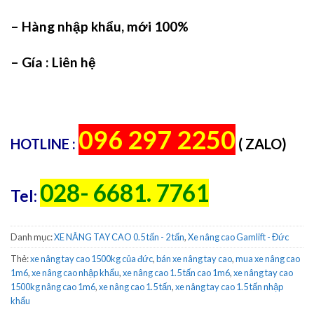
– Hàng nhập khẩu, mới 100%
– Gía : Liên hệ
096 297 2250
HOTLINE :
( ZALO)
028- 6681. 7761
Tel:
Danh mục:
XE NÂNG TAY CAO 0.5 tấn - 2 tấn
,
Xe nâng cao Gamlift - Đức
Thẻ:
xe nâng tay cao 1500kg của đức
,
bán xe nâng tay cao
,
mua xe nâng cao
1m6
,
xe nâng cao nhập khẩu
,
xe nâng cao 1.5 tấn cao 1m6
,
xe nâng tay cao
1500kg nâng cao 1m6
,
xe nâng cao 1.5 tấn
,
xe nâng tay cao 1.5 tấn nhập
khẩu