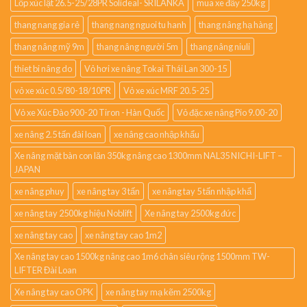
Lốp xúc lật 26.5-25/28PR Solideal- SRILANKA
mua xe đẩy 250kg
thang nang gia rẻ
thang nang nguoi tu hanh
thang nâng hạ hàng
thang nâng mỹ 9m
thang nâng người 5m
thang nâng niuli
thiet bi nâng do
Vỏ hơi xe nâng Tokai Thái Lan 300-15
vỏ xe xúc 0.5/80-18/10PR
Vỏ xe xúc MRF 20.5-25
Vỏ xe Xúc Đào 900-20 Tiron - Hàn Quốc
Vỏ đặc xe nâng Pio 9.00-20
xe nâng 2.5 tấn đài loan
xe nâng cao nhập khẩu
Xe nâng mặt bàn con lăn 350kg nâng cao 1300mm NAL35 NICHI-LIFT –
JAPAN
xe nâng phuy
xe nâng tay 3 tấn
xe nâng tay 5 tấn nhập khẩ
xe nâng tay 2500kg hiệu Noblift
Xe nâng tay 2500kg đức
xe nâng tay cao
xe nâng tay cao 1m2
Xe nâng tay cao 1500kg nâng cao 1m6 chân siêu rộng 1500mm TW-
LIFTER Đài Loan
Xe nâng tay cao OPK
xe nâng tay mạ kẽm 2500kg