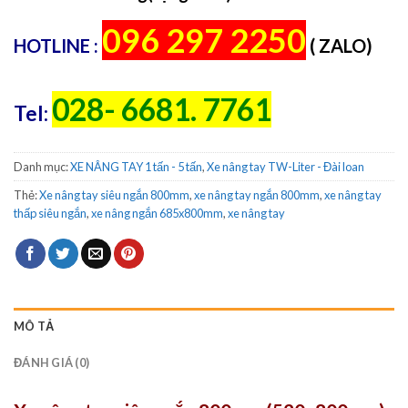
096 297 2250
HOTLINE :
( ZALO)
028- 6681. 7761
Tel:
Danh mục:
XE NÂNG TAY 1 tấn - 5 tấn
,
Xe nâng tay TW-Liter - Đài loan
Thẻ:
Xe nâng tay siêu ngắn 800mm
,
xe nâng tay ngắn 800mm
,
xe nâng tay
thấp siêu ngắn
,
xe nâng ngắn 685x800mm
,
xe nâng tay
MÔ TẢ
ĐÁNH GIÁ (0)