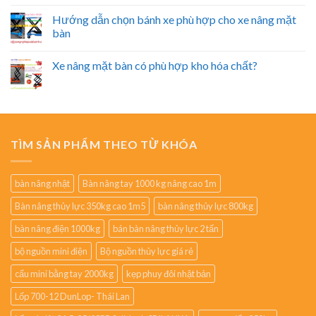
Hướng dẫn chọn bánh xe phù hợp cho xe nâng mặt
bàn
Xe nâng mặt bàn có phù hợp kho hóa chất?
TÌM SẢN PHẨM THEO TỪ KHÓA
bàn nâng nhật
Bàn nâng tay 1000 kg nâng cao 1m
Bàn nâng thủy lực 350kg cao 1m5
bàn nâng thủy lực 800kg
bàn nâng điện 1000kg
bán bàn nâng thủy lực 2 tấn
bộ nguồn mini điện
Bộ nguồn thủy lực giá rẻ
cẩu mini bằng tay 2000kg
kẹp phuy đôi nhật bản
Lốp 700-12 DunLop- Thái Lan