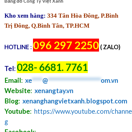
Bảng đồ Công Ty Việt Xanh
Kho xem hàng:
334 Tân Hòa Đông, P.Bình
Trị Đông, Q.Bình Tân, TP.HCM
096 297 2250
HOTLINE :
( ZALO)
028- 6681. 7761
Tel:
Email:
xe
****
@
********************
om.vn
Website:
xenangtay.vn
Blog:
xenanghangvietxanh.blogspot.com
Youtube:
https://www.youtube.com/chan
g
Facebook: