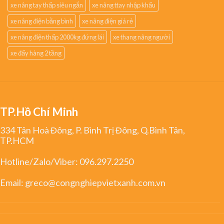
xe nâng tay thấp siêu ngắn
xe nâng ttay nhập khẩu
xe nâng điện bằng bình
xe nâng điện giá rẻ
xe nâng điện thấp 2000kg đứng lái
xe thang nâng người
xe đẩy hàng 2 tầng
TP.Hồ Chí Minh
334 Tân Hoà Đông, P. Bình Trị Đông, Q.Bình Tân,
TP.HCM
Hotline/Zalo/Viber:
096.297.2250
Email:
greco@congnghiepvietxanh.com.vn