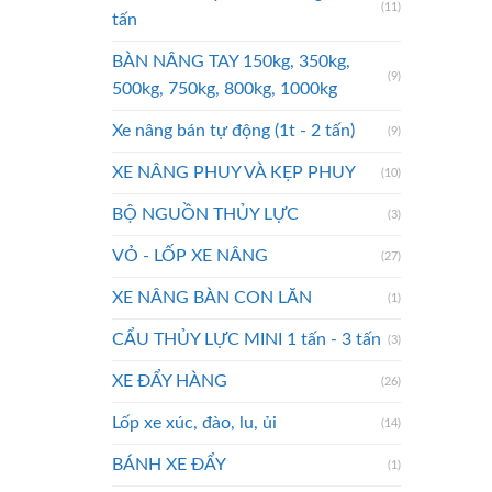
(11)
tấn
BÀN NÂNG TAY 150kg, 350kg,
(9)
500kg, 750kg, 800kg, 1000kg
Xe nâng bán tự động (1t - 2 tấn)
(9)
XE NÂNG PHUY VÀ KẸP PHUY
(10)
BỘ NGUỒN THỦY LỰC
(3)
VỎ - LỐP XE NÂNG
(27)
XE NÂNG BÀN CON LĂN
(1)
CẨU THỦY LỰC MINI 1 tấn - 3 tấn
(3)
XE ĐẨY HÀNG
(26)
Lốp xe xúc, đào, lu, ủi
(14)
BÁNH XE ĐẨY
(1)