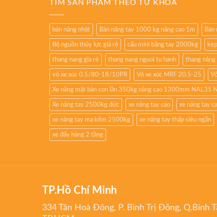
TÌM SẢN PHẨM THEO TỪ KHÓA
bàn nâng nhật
Bàn nâng tay 1000 kg nâng cao 1m
Bàn 
Bộ nguồn thủy lực giá rẻ
cẩu mini bằng tay 2000kg
kẹp
thang nang gia rẻ
thang nang nguoi tu hanh
thang nâng
vỏ xe xúc 0.5/80-18/10PR
Vỏ xe xúc MRF 20.5-25
Vỏ
Xe nâng mặt bàn con lăn 350kg nâng cao 1300mm NAL35 
Xe nâng tay 2500kg đức
xe nâng tay cao
xe nâng tay 
xe nâng tay mạ kẽm 2500kg
xe nâng tay thấp siêu ngắn
xe đẩy hàng 2 tầng
TP.Hồ Chí Minh
334 Tân Hoà Đông, P. Bình Trị Đông, Q.Bình T