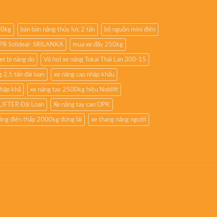
00kg
bán bàn nâng thủy lực 2 tấn
bộ nguồn mini điện
8PR Solideal- SRILANKA
mua xe đẩy 250kg
iet bi nâng do
Vỏ hơi xe nâng Tokai Thái Lan 300-15
 2.5 tấn đài loan
xe nâng cao nhập khẩu
nhập khẩ
xe nâng tay 2500kg hiệu Noblift
LIFTER Đài Loan
Xe nâng tay cao OPK
âng điện thấp 2000kg đứng lái
xe thang nâng người