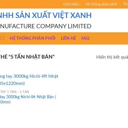
Giới thiệu
Hệ thống phân phối
Ti
NHH SẢN XUẤT VIỆT XANH
ANUFACTURE COMPANY LIMITED
C
HỆ THỐNG PHÂN PHỐI
LIÊN HỆ
FAQ
Ẻ “5 TẤN NHẬT BẢN”
Hiển thị kết qu
TAY 1 TẤN - 5 TẤN
tay 3000kg Nichi-lift Nhật Bản (
20mm)