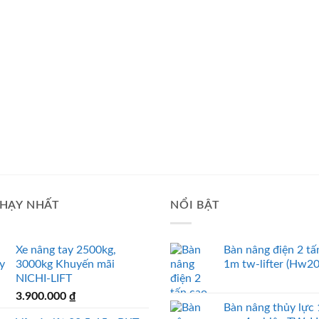
HẠY NHẤT
NỔI BẬT
Xe nâng tay 2500kg,
Bàn nâng điện 2 tấ
3000kg Khuyến mãi
1m tw-lifter (Hw2
NICHI-LIFT
3.900.000
₫
Bàn nâng thủy lực