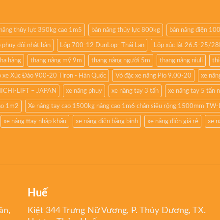
nâng thủy lực 350kg cao 1m5
bàn nâng thủy lực 800kg
bàn nâng điện 10
 phuy đôi nhật bản
Lốp 700-12 DunLop- Thái Lan
Lốp xúc lật 26.5-25/2
 hạ hàng
thang nâng mỹ 9m
thang nâng người 5m
thang nâng niuli
th
 xe Xúc Đào 900-20 Tiron - Hàn Quốc
Vỏ đặc xe nâng Pio 9.00-20
xe nâng
NICHI-LIFT – JAPAN
xe nâng phuy
xe nâng tay 3 tấn
xe nâng tay 5 tấn 
cao 1m2
Xe nâng tay cao 1500kg nâng cao 1m6 chân siêu rộng 1500mm TW-
xe nâng ttay nhập khẩu
xe nâng điện bằng bình
xe nâng điện giá rẻ
xe n
Huế
ân,
Kiệt 344 Trưng Nữ Vương, P. Thủy Dương, TX.