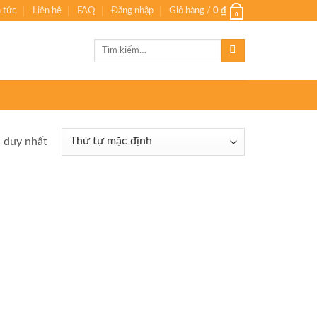
n tức
Liên hệ
FAQ
Đăng nhập
Giỏ hàng /
0
₫
0
Tìm
kiếm:
ả duy nhất