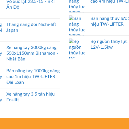
cao 4m hiệu TW-L
Vỏ xúc lật 23.5-15 - BKT
Ấn Độ
Bàn nâng thủy lực
hiệu TW-LIFTER
Thang nâng đôi Nichi-lift
Japan
Bộ nguồn thủy lực
12V-1.5kw
Xe nâng tay 3000kg càng
550x1150mm Bishamon -
Nhật Bản
Bàn nâng tay 1000kg nâng
cao 1m hiệu TW-LIFTER
Đài Loan
Xe nâng tay 3,5 tấn hiệu
Eoslift