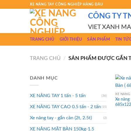
Skip
XE NÂNG TAY CÔNG NGHIỆP HÀNG ĐẦU
to
CÔNG TY T
content
VIET XANH M
TRANG CHỦ
GIỚI THIỆU
SẢN PHẨM
TIN TỨ
TRANG CHỦ
/
SẢN PHẨM ĐƯỢC GẮN TH
DANH MỤC
XE NÂNG 
XE NÂNG TAY 1 tấn - 5 tấn
(36)
Xe nâng 
685x12
XE NÂNG TAY CAO 0.5 tấn - 2 tấn
(15)
Xe nâng tay - gắn cân (2t, 2.5t)
(2)
XE NÂNG MẶT BÀN 150kg-1.5