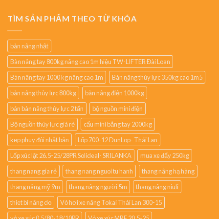
TÌM SẢN PHẨM THEO TỪ KHÓA
bàn nâng nhật
Bàn nâng tay 800kg nâng cao 1m hiệu TW-LIFTER Đài Loan
Bàn nâng tay 1000 kg nâng cao 1m
Bàn nâng thủy lực 350kg cao 1m5
bàn nâng thủy lực 800kg
bàn nâng điện 1000kg
bán bàn nâng thủy lực 2 tấn
bộ nguồn mini điện
Bộ nguồn thủy lực giá rẻ
cẩu mini bằng tay 2000kg
kẹp phuy đôi nhật bản
Lốp 700-12 DunLop- Thái Lan
Lốp xúc lật 26.5-25/28PR Solideal- SRILANKA
mua xe đẩy 250kg
thang nang gia rẻ
thang nang nguoi tu hanh
thang nâng hạ hàng
thang nâng mỹ 9m
thang nâng người 5m
thang nâng niuli
thiet bi nâng do
Vỏ hơi xe nâng Tokai Thái Lan 300-15
vỏ xe xúc 0.5/80-18/10PR
Vỏ xe xúc MRF 20.5-25