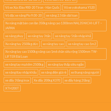
Vỏ xe Xúc Đào 900-20 Tiron - Hàn Quốc
Vỏ xe yokohama Y520
Vỏ đặc xe nâng Pio 9.00-20
xe nâng 2.5 tấn đài loan
Xe nâng mặt bàn con lăn 350kg nâng cao 1300mm NAL35 NICHI-LIFT –
JAPAN
xe nâng phuy
xe nâng tay 3 tấn
xe nâng tay 5 tấn nhập khẩ
Xe nâng tay 2500kg đức
xe nâng tay cao
xe nâng tay cao 1m2
Xe nâng tay cao 1500kg nâng cao 1m6 chân siêu rộng 1500mm TW-
LIFTER Đài Loan
xe nâng tay mạ kẽm 2500kg
xe nâng tay thấp siêu ngắn
xe nâng ttay nhập khẩu
xe nâng điện giá rẻ
xe thang nâng người
xe đẩy 3 tầng inox
Xe đẩy 200kg X370
xe đẩy hàng 2 tầng
XTH200T