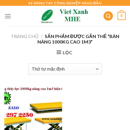
Skip
XE NÂNG TAY CÔNG NGHIỆP HÀNG ĐẦU
to
0
content
TRANG CHỦ
/
SẢN PHẨM ĐƯỢC GẮN THẺ “BÀN
NÂNG 1000KG CAO 1M3”
LỌC