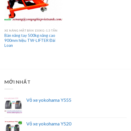
XE NÂNG MẶT BÀN 150KG-1.5 TẤN
Bàn nâng tay 500kg nâng cao
900mm hiệu TW-LIFTER Đài
Loan
MỚI NHẤT
Vỏ xe yokohama Y555
Vỏ xe yokohama Y520