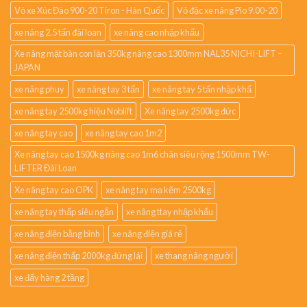
Vỏ xe Xúc Đào 900-20 Tiron - Hàn Quốc
Vỏ đặc xe nâng Pio 9.00-20
xe nâng 2.5 tấn đài loan
xe nâng cao nhập khẩu
Xe nâng mặt bàn con lăn 350kg nâng cao 1300mm NAL35 NICHI-LIFT –
JAPAN
xe nâng phuy
xe nâng tay 3 tấn
xe nâng tay 5 tấn nhập khẩ
xe nâng tay 2500kg hiệu Noblift
Xe nâng tay 2500kg đức
xe nâng tay cao
xe nâng tay cao 1m2
Xe nâng tay cao 1500kg nâng cao 1m6 chân siêu rộng 1500mm TW-
LIFTER Đài Loan
Xe nâng tay cao OPK
xe nâng tay mạ kẽm 2500kg
xe nâng tay thấp siêu ngắn
xe nâng ttay nhập khẩu
xe nâng điện bằng bình
xe nâng điện giá rẻ
xe nâng điện thấp 2000kg đứng lái
xe thang nâng người
xe đẩy hàng 2 tầng