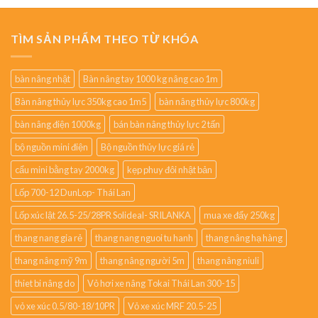
TÌM SẢN PHẨM THEO TỪ KHÓA
bàn nâng nhật
Bàn nâng tay 1000 kg nâng cao 1m
Bàn nâng thủy lực 350kg cao 1m5
bàn nâng thủy lực 800kg
bàn nâng điện 1000kg
bán bàn nâng thủy lực 2 tấn
bộ nguồn mini điện
Bộ nguồn thủy lực giá rẻ
cẩu mini bằng tay 2000kg
kẹp phuy đôi nhật bản
Lốp 700-12 DunLop- Thái Lan
Lốp xúc lật 26.5-25/28PR Solideal- SRILANKA
mua xe đẩy 250kg
thang nang gia rẻ
thang nang nguoi tu hanh
thang nâng hạ hàng
thang nâng mỹ 9m
thang nâng người 5m
thang nâng niuli
thiet bi nâng do
Vỏ hơi xe nâng Tokai Thái Lan 300-15
vỏ xe xúc 0.5/80-18/10PR
Vỏ xe xúc MRF 20.5-25