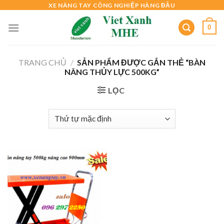
Skip
XE NÂNG TAY CÔNG NGHIỆP HÀNG ĐẦU
to
0
content
TRANG CHỦ
/
SẢN PHẨM ĐƯỢC GẮN THẺ “BÀN
NÂNG THỦY LỰC 500KG”
LỌC