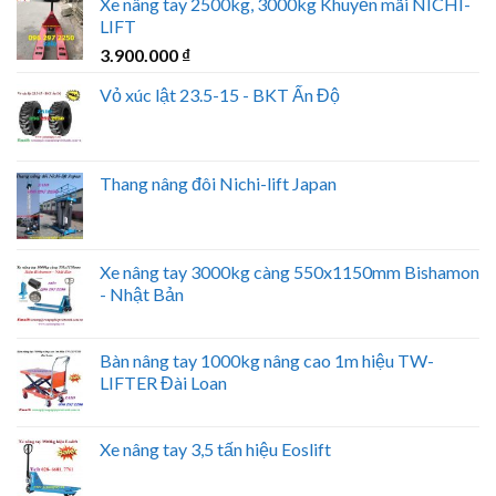
Xe nâng tay 2500kg, 3000kg Khuyến mãi NICHI-
LIFT
3.900.000
₫
Vỏ xúc lật 23.5-15 - BKT Ấn Độ
Thang nâng đôi Nichi-lift Japan
Xe nâng tay 3000kg càng 550x1150mm Bishamon
- Nhật Bản
Bàn nâng tay 1000kg nâng cao 1m hiệu TW-
LIFTER Đài Loan
Xe nâng tay 3,5 tấn hiệu Eoslift