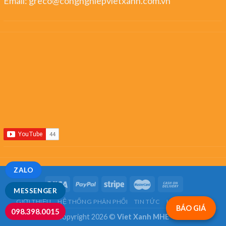
Email:
greco@congnghiepvietxanh.com.vn
ZALO
MESSENGER
GIỚI THIỆU
HỆ THỐNG PHÂN PHỐI
TIN TỨC
LIÊN HỆ
FAQ
BÁO GIÁ
098.398.0015
Copyright 2026 ©
Viet Xanh MHE