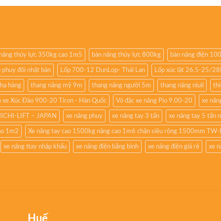
nâng thủy lực 350kg cao 1m5
bàn nâng thủy lực 800kg
bàn nâng điện 10
 phuy đôi nhật bản
Lốp 700-12 DunLop- Thái Lan
Lốp xúc lật 26.5-25/2
 hạ hàng
thang nâng mỹ 9m
thang nâng người 5m
thang nâng niuli
th
 xe Xúc Đào 900-20 Tiron - Hàn Quốc
Vỏ đặc xe nâng Pio 9.00-20
xe nâng
NICHI-LIFT – JAPAN
xe nâng phuy
xe nâng tay 3 tấn
xe nâng tay 5 tấn 
cao 1m2
Xe nâng tay cao 1500kg nâng cao 1m6 chân siêu rộng 1500mm TW-
xe nâng ttay nhập khẩu
xe nâng điện bằng bình
xe nâng điện giá rẻ
xe n
Huế