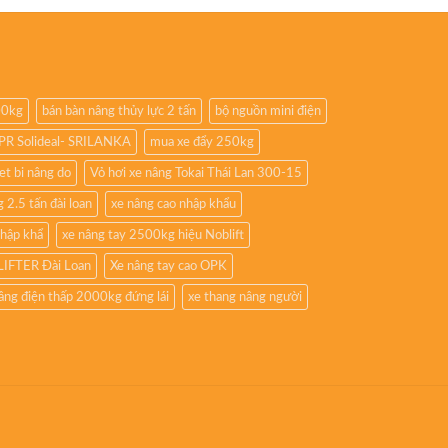
00kg
bán bàn nâng thủy lực 2 tấn
bộ nguồn mini điện
8PR Solideal- SRILANKA
mua xe đẩy 250kg
iet bi nâng do
Vỏ hơi xe nâng Tokai Thái Lan 300-15
 2.5 tấn đài loan
xe nâng cao nhập khẩu
nhập khẩ
xe nâng tay 2500kg hiệu Noblift
LIFTER Đài Loan
Xe nâng tay cao OPK
âng điện thấp 2000kg đứng lái
xe thang nâng người