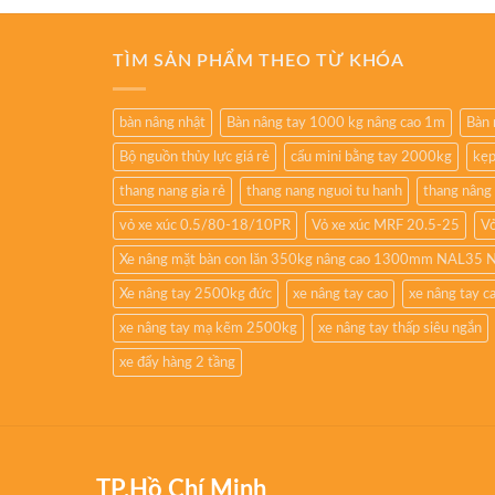
TÌM SẢN PHẨM THEO TỪ KHÓA
bàn nâng nhật
Bàn nâng tay 1000 kg nâng cao 1m
Bàn 
Bộ nguồn thủy lực giá rẻ
cẩu mini bằng tay 2000kg
kẹp
thang nang gia rẻ
thang nang nguoi tu hanh
thang nâng
vỏ xe xúc 0.5/80-18/10PR
Vỏ xe xúc MRF 20.5-25
Vỏ
Xe nâng mặt bàn con lăn 350kg nâng cao 1300mm NAL35 
Xe nâng tay 2500kg đức
xe nâng tay cao
xe nâng tay 
xe nâng tay mạ kẽm 2500kg
xe nâng tay thấp siêu ngắn
xe đẩy hàng 2 tầng
TP.Hồ Chí Minh