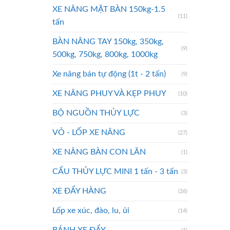
XE NÂNG MẶT BÀN 150kg-1.5
(11)
tấn
BÀN NÂNG TAY 150kg, 350kg,
(9)
500kg, 750kg, 800kg, 1000kg
Xe nâng bán tự động (1t - 2 tấn)
(9)
XE NÂNG PHUY VÀ KẸP PHUY
(10)
BỘ NGUỒN THỦY LỰC
(3)
VỎ - LỐP XE NÂNG
(27)
XE NÂNG BÀN CON LĂN
(1)
CẨU THỦY LỰC MINI 1 tấn - 3 tấn
(3)
XE ĐẨY HÀNG
(26)
Lốp xe xúc, đào, lu, ủi
(14)