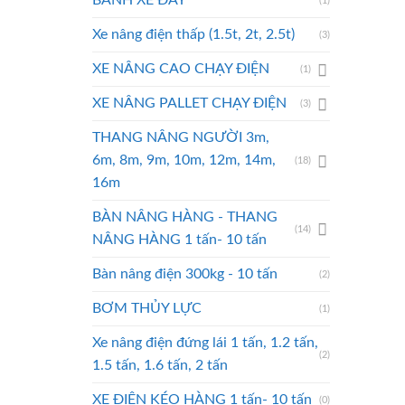
BÁNH XE ĐẨY
(1)
Xe nâng điện thấp (1.5t, 2t, 2.5t)
(3)
XE NÂNG CAO CHẠY ĐIỆN
(1)
XE NÂNG PALLET CHẠY ĐIỆN
(3)
THANG NÂNG NGƯỜI 3m,
6m, 8m, 9m, 10m, 12m, 14m,
(18)
16m
BÀN NÂNG HÀNG - THANG
(14)
NÂNG HÀNG 1 tấn- 10 tấn
Bàn nâng điện 300kg - 10 tấn
(2)
BƠM THỦY LỰC
(1)
Xe nâng điện đứng lái 1 tấn, 1.2 tấn,
(2)
1.5 tấn, 1.6 tấn, 2 tấn
XE ĐIỆN KÉO HÀNG 1 tấn- 10 tấn
(0)