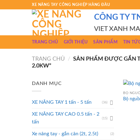
Skip
XE NÂNG TAY CÔNG NGHIỆP HÀNG ĐẦU
to
CÔNG TY T
content
VIET XANH M
TRANG CHỦ
GIỚI THIỆU
SẢN PHẨM
TIN TỨ
TRANG CHỦ
/
SẢN PHẨM ĐƯỢC GẮN TH
2.0KW”
DANH MỤC
BỘ NGUỒ
Bộ nguồ
XE NÂNG TAY 1 tấn - 5 tấn
(36)
XE NÂNG TAY CAO 0.5 tấn - 2
(15)
tấn
Xe nâng tay - gắn cân (2t, 2.5t)
(2)