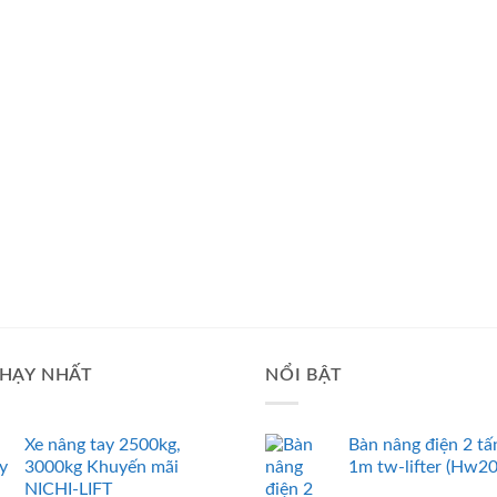
HẠY NHẤT
NỔI BẬT
Xe nâng tay 2500kg,
Bàn nâng điện 2 tấ
3000kg Khuyến mãi
1m tw-lifter (Hw2
NICHI-LIFT