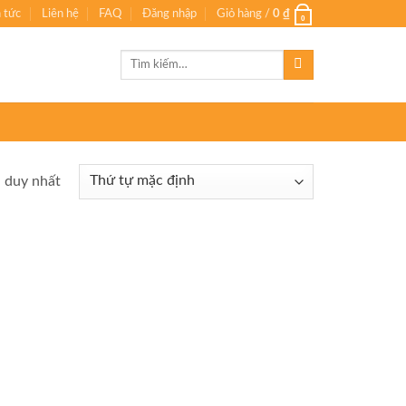
n tức
Liên hệ
FAQ
Đăng nhập
Giỏ hàng /
0
₫
0
Tìm
kiếm:
ả duy nhất