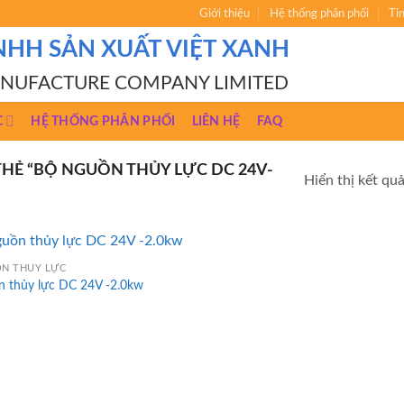
Giới thiệu
Hệ thống phân phối
Ti
NHH SẢN XUẤT VIỆT XANH
ANUFACTURE COMPANY LIMITED
C
HỆ THỐNG PHÂN PHỐI
LIÊN HỆ
FAQ
Ẻ “BỘ NGUỒN THỦY LỰC DC 24V-
Hiển thị kết qu
N THỦY LỰC
n thủy lực DC 24V -2.0kw