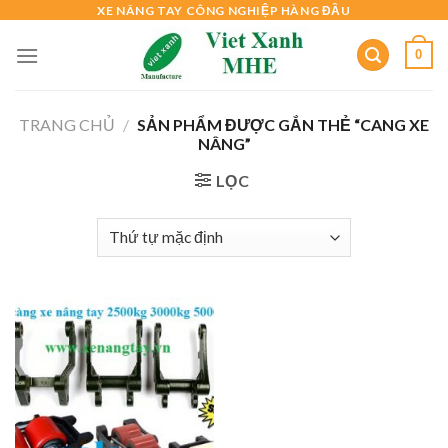
Skip
XE NÂNG TAY CÔNG NGHIỆP HÀNG ĐẦU
to
0
content
TRANG CHỦ
/
SẢN PHẨM ĐƯỢC GẮN THẺ “CANG XE
NÂNG”
LỌC