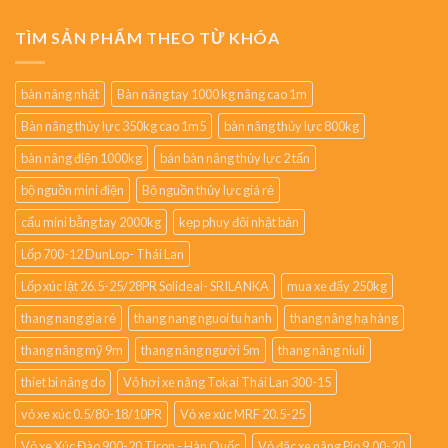
TÌM SẢN PHẨM THEO TỪ KHÓA
bàn nâng nhật
Bàn nâng tay 1000 kg nâng cao 1m
Bàn nâng thủy lực 350kg cao 1m5
bàn nâng thủy lực 800kg
bàn nâng điện 1000kg
bán bàn nâng thủy lực 2 tấn
bộ nguồn mini điện
Bộ nguồn thủy lực giá rẻ
cẩu mini bằng tay 2000kg
kẹp phuy đôi nhật bản
Lốp 700-12 DunLop- Thái Lan
Lốp xúc lật 26.5-25/28PR Solideal- SRILANKA
mua xe đẩy 250kg
thang nang gia rẻ
thang nang nguoi tu hanh
thang nâng hạ hàng
thang nâng mỹ 9m
thang nâng người 5m
thang nâng niuli
thiet bi nâng do
Vỏ hơi xe nâng Tokai Thái Lan 300-15
vỏ xe xúc 0.5/80-18/10PR
Vỏ xe xúc MRF 20.5-25
Vỏ xe Xúc Đào 900-20 Tiron - Hàn Quốc
Vỏ đặc xe nâng Pio 9.00-20