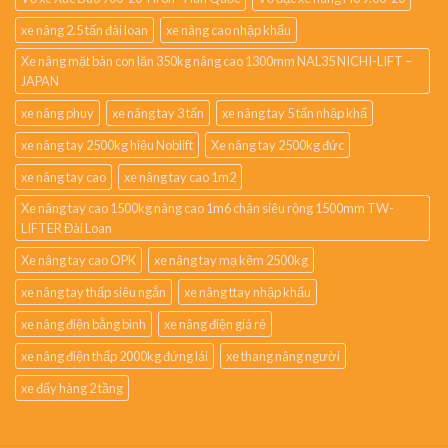
xe nâng 2.5 tấn đài loan
xe nâng cao nhập khẩu
Xe nâng mặt bàn con lăn 350kg nâng cao 1300mm NAL35 NICHI-LIFT –
JAPAN
xe nâng phuy
xe nâng tay 3 tấn
xe nâng tay 5 tấn nhập khẩ
xe nâng tay 2500kg hiệu Noblift
Xe nâng tay 2500kg đức
xe nâng tay cao
xe nâng tay cao 1m2
Xe nâng tay cao 1500kg nâng cao 1m6 chân siêu rộng 1500mm TW-
LIFTER Đài Loan
Xe nâng tay cao OPK
xe nâng tay mạ kẽm 2500kg
xe nâng tay thấp siêu ngắn
xe nâng ttay nhập khẩu
xe nâng điện bằng bình
xe nâng điện giá rẻ
xe nâng điện thấp 2000kg đứng lái
xe thang nâng người
xe đẩy hàng 2 tầng