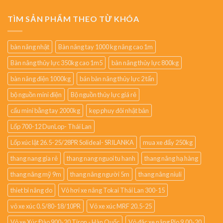
TÌM SẢN PHẨM THEO TỪ KHÓA
bàn nâng nhật
Bàn nâng tay 1000 kg nâng cao 1m
Bàn nâng thủy lực 350kg cao 1m5
bàn nâng thủy lực 800kg
bàn nâng điện 1000kg
bán bàn nâng thủy lực 2 tấn
bộ nguồn mini điện
Bộ nguồn thủy lực giá rẻ
cẩu mini bằng tay 2000kg
kẹp phuy đôi nhật bản
Lốp 700-12 DunLop- Thái Lan
Lốp xúc lật 26.5-25/28PR Solideal- SRILANKA
mua xe đẩy 250kg
thang nang gia rẻ
thang nang nguoi tu hanh
thang nâng hạ hàng
thang nâng mỹ 9m
thang nâng người 5m
thang nâng niuli
thiet bi nâng do
Vỏ hơi xe nâng Tokai Thái Lan 300-15
vỏ xe xúc 0.5/80-18/10PR
Vỏ xe xúc MRF 20.5-25
Vỏ xe Xúc Đào 900-20 Tiron - Hàn Quốc
Vỏ đặc xe nâng Pio 9.00-20