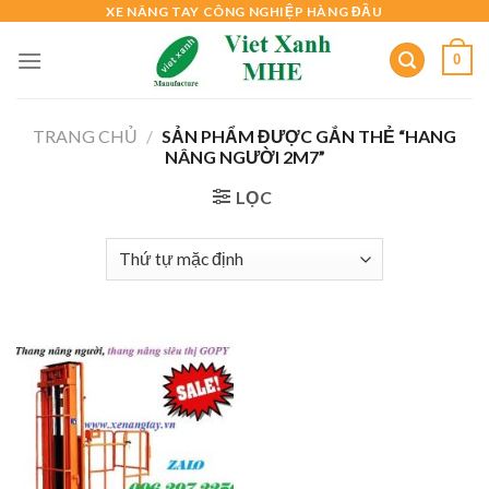
Skip
XE NÂNG TAY CÔNG NGHIỆP HÀNG ĐẦU
to
0
content
TRANG CHỦ
/
SẢN PHẨM ĐƯỢC GẮN THẺ “HANG
NÂNG NGƯỜI 2M7”
LỌC