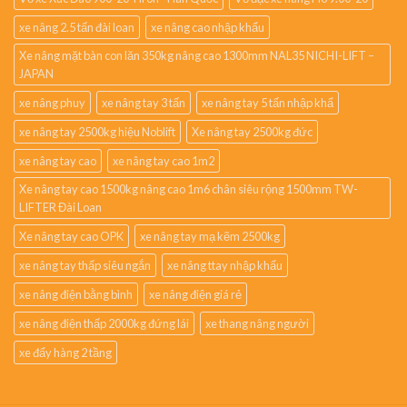
xe nâng 2.5 tấn đài loan
xe nâng cao nhập khẩu
Xe nâng mặt bàn con lăn 350kg nâng cao 1300mm NAL35 NICHI-LIFT –
JAPAN
xe nâng phuy
xe nâng tay 3 tấn
xe nâng tay 5 tấn nhập khẩ
xe nâng tay 2500kg hiệu Noblift
Xe nâng tay 2500kg đức
xe nâng tay cao
xe nâng tay cao 1m2
Xe nâng tay cao 1500kg nâng cao 1m6 chân siêu rộng 1500mm TW-
LIFTER Đài Loan
Xe nâng tay cao OPK
xe nâng tay mạ kẽm 2500kg
xe nâng tay thấp siêu ngắn
xe nâng ttay nhập khẩu
xe nâng điện bằng bình
xe nâng điện giá rẻ
xe nâng điện thấp 2000kg đứng lái
xe thang nâng người
xe đẩy hàng 2 tầng