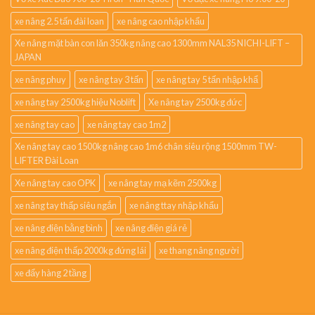
xe nâng 2.5 tấn đài loan
xe nâng cao nhập khẩu
Xe nâng mặt bàn con lăn 350kg nâng cao 1300mm NAL35 NICHI-LIFT –
JAPAN
xe nâng phuy
xe nâng tay 3 tấn
xe nâng tay 5 tấn nhập khẩ
xe nâng tay 2500kg hiệu Noblift
Xe nâng tay 2500kg đức
xe nâng tay cao
xe nâng tay cao 1m2
Xe nâng tay cao 1500kg nâng cao 1m6 chân siêu rộng 1500mm TW-
LIFTER Đài Loan
Xe nâng tay cao OPK
xe nâng tay mạ kẽm 2500kg
xe nâng tay thấp siêu ngắn
xe nâng ttay nhập khẩu
xe nâng điện bằng bình
xe nâng điện giá rẻ
xe nâng điện thấp 2000kg đứng lái
xe thang nâng người
xe đẩy hàng 2 tầng