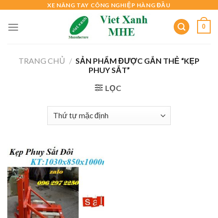
Skip
XE NÂNG TAY CÔNG NGHIỆP HÀNG ĐẦU
to
0
content
TRANG CHỦ
/
SẢN PHẨM ĐƯỢC GẮN THẺ “KẸP
PHUY SẮT”
LỌC