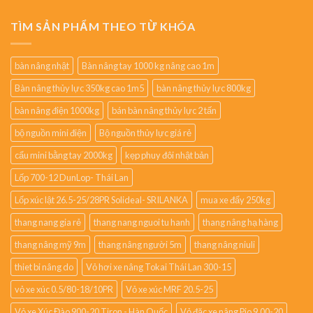
TÌM SẢN PHẨM THEO TỪ KHÓA
bàn nâng nhật
Bàn nâng tay 1000 kg nâng cao 1m
Bàn nâng thủy lực 350kg cao 1m5
bàn nâng thủy lực 800kg
bàn nâng điện 1000kg
bán bàn nâng thủy lực 2 tấn
bộ nguồn mini điện
Bộ nguồn thủy lực giá rẻ
cẩu mini bằng tay 2000kg
kẹp phuy đôi nhật bản
Lốp 700-12 DunLop- Thái Lan
Lốp xúc lật 26.5-25/28PR Solideal- SRILANKA
mua xe đẩy 250kg
thang nang gia rẻ
thang nang nguoi tu hanh
thang nâng hạ hàng
thang nâng mỹ 9m
thang nâng người 5m
thang nâng niuli
thiet bi nâng do
Vỏ hơi xe nâng Tokai Thái Lan 300-15
vỏ xe xúc 0.5/80-18/10PR
Vỏ xe xúc MRF 20.5-25
Vỏ xe Xúc Đào 900-20 Tiron - Hàn Quốc
Vỏ đặc xe nâng Pio 9.00-20