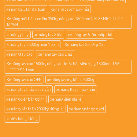
xe nâng 2.5 tấn đài loan
xe nâng cao nhập khẩu
Xe nâng mặt bàn con lăn 350kg nâng cao 1300mm NAL35 NICHI-LIFT –
JAPAN
xe nâng phuy
xe nâng tay 3 tấn
xe nâng tay 5 tấn nhập khẩ
xe nâng tay 2500kg hiệu Noblift
Xe nâng tay 2500kg đức
xe nâng tay cao
xe nâng tay cao 1m2
Xe nâng tay cao 1500kg nâng cao 1m6 chân siêu rộng 1500mm TW-
LIFTER Đài Loan
Xe nâng tay cao OPK
xe nâng tay mạ kẽm 2500kg
xe nâng tay thấp siêu ngắn
xe nâng ttay nhập khẩu
xe nâng điện bằng bình
xe nâng điện giá rẻ
xe nâng điện thấp 2000kg đứng lái
xe thang nâng người
xe đẩy hàng 2 tầng