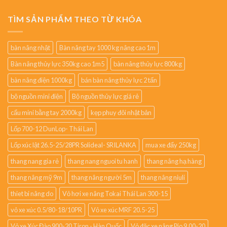
TÌM SẢN PHẨM THEO TỪ KHÓA
bàn nâng nhật
Bàn nâng tay 1000 kg nâng cao 1m
Bàn nâng thủy lực 350kg cao 1m5
bàn nâng thủy lực 800kg
bàn nâng điện 1000kg
bán bàn nâng thủy lực 2 tấn
bộ nguồn mini điện
Bộ nguồn thủy lực giá rẻ
cẩu mini bằng tay 2000kg
kẹp phuy đôi nhật bản
Lốp 700-12 DunLop- Thái Lan
Lốp xúc lật 26.5-25/28PR Solideal- SRILANKA
mua xe đẩy 250kg
thang nang gia rẻ
thang nang nguoi tu hanh
thang nâng hạ hàng
thang nâng mỹ 9m
thang nâng người 5m
thang nâng niuli
thiet bi nâng do
Vỏ hơi xe nâng Tokai Thái Lan 300-15
vỏ xe xúc 0.5/80-18/10PR
Vỏ xe xúc MRF 20.5-25
Vỏ xe Xúc Đào 900-20 Tiron - Hàn Quốc
Vỏ đặc xe nâng Pio 9.00-20