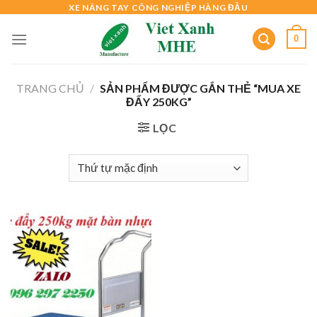
Skip
XE NÂNG TAY CÔNG NGHIỆP HÀNG ĐẦU
to
0
content
TRANG CHỦ
/
SẢN PHẨM ĐƯỢC GẮN THẺ “MUA XE
ĐẨY 250KG”
LỌC