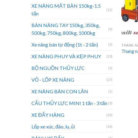
XE NÂNG MẶT BÀN 150kg-1.5
(11)
tấn
BÀN NÂNG TAY 150kg, 350kg,
(9)
500kg, 750kg, 800kg, 1000kg
Xe nâng bán tự động (1t - 2 tấn)
(9)
THANG NÂ
Thang n
XE NÂNG PHUY VÀ KẸP PHUY
(10)
BỘ NGUỒN THỦY LỰC
(3)
VỎ - LỐP XE NÂNG
(27)
XE NÂNG BÀN CON LĂN
(1)
CẨU THỦY LỰC MINI 1 tấn - 3 tấn
(3)
XE ĐẨY HÀNG
(26)
Lốp xe xúc, đào, lu, ủi
(14)