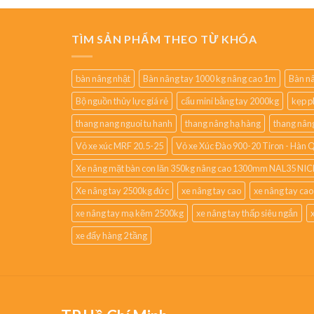
TÌM SẢN PHẨM THEO TỪ KHÓA
bàn nâng nhật
Bàn nâng tay 1000 kg nâng cao 1m
Bàn nâ
Bộ nguồn thủy lực giá rẻ
cẩu mini bằng tay 2000kg
kẹp p
thang nang nguoi tu hanh
thang nâng hạ hàng
thang nân
Vỏ xe xúc MRF 20.5-25
Vỏ xe Xúc Đào 900-20 Tiron - Hàn 
Xe nâng mặt bàn con lăn 350kg nâng cao 1300mm NAL35 NIC
Xe nâng tay 2500kg đức
xe nâng tay cao
xe nâng tay ca
xe nâng tay mạ kẽm 2500kg
xe nâng tay thấp siêu ngắn
xe đẩy hàng 2 tầng