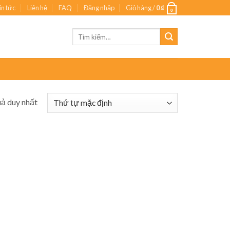
in tức
Liên hệ
FAQ
Đăng nhập
Giỏ hàng /
0
₫
0
Tìm
kiếm:
uả duy nhất