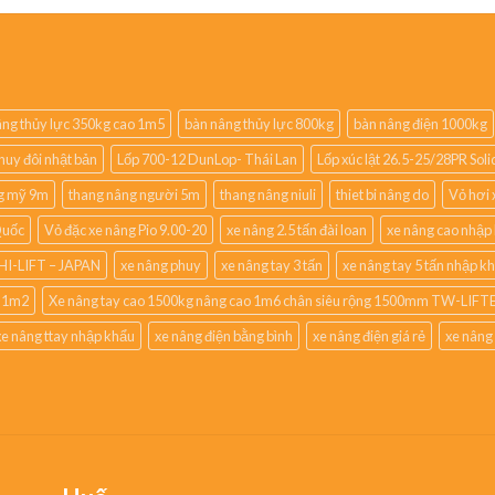
ng thủy lực 350kg cao 1m5
bàn nâng thủy lực 800kg
bàn nâng điện 1000kg
huy đôi nhật bản
Lốp 700-12 DunLop- Thái Lan
Lốp xúc lật 26.5-25/28PR So
g mỹ 9m
thang nâng người 5m
thang nâng niuli
thiet bi nâng do
Vỏ hơi 
Quốc
Vỏ đặc xe nâng Pio 9.00-20
xe nâng 2.5 tấn đài loan
xe nâng cao nhập
HI-LIFT – JAPAN
xe nâng phuy
xe nâng tay 3 tấn
xe nâng tay 5 tấn nhập k
o 1m2
Xe nâng tay cao 1500kg nâng cao 1m6 chân siêu rộng 1500mm TW-LIFTE
xe nâng ttay nhập khẩu
xe nâng điện bằng bình
xe nâng điện giá rẻ
xe nâng