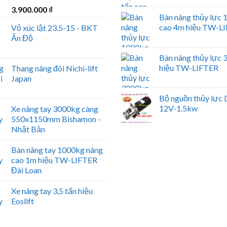
3.900.000
₫
Bàn nâng thủy lực
cao 4m hiệu TW-L
Vỏ xúc lật 23.5-15 - BKT
Ấn Độ
Bàn nâng thủy lực
hiệu TW-LIFTER
Thang nâng đôi Nichi-lift
Japan
Bộ nguồn thủy lực
12V-1.5kw
Xe nâng tay 3000kg càng
550x1150mm Bishamon -
Nhật Bản
Bàn nâng tay 1000kg nâng
cao 1m hiệu TW-LIFTER
Đài Loan
Xe nâng tay 3,5 tấn hiệu
Eoslift