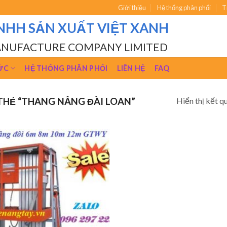
Giới thiệu
Hệ thống phân phối
T
NHH SẢN XUẤT VIỆT XANH
ANUFACTURE COMPANY LIMITED
ỨC
HỆ THỐNG PHÂN PHỐI
LIÊN HỆ
FAQ
Hiển thị kết q
HẺ “THANG NÂNG ĐÀI LOAN”