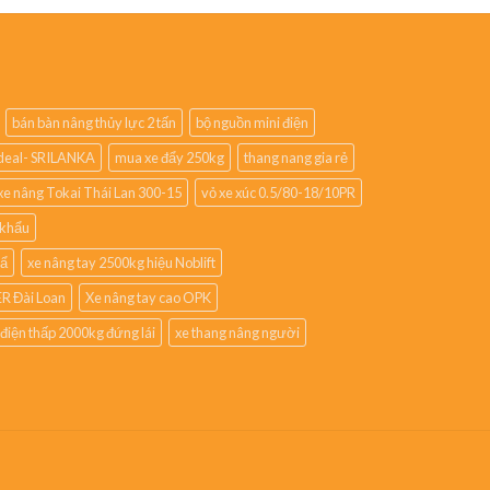
bán bàn nâng thủy lực 2 tấn
bộ nguồn mini điện
lideal- SRILANKA
mua xe đẩy 250kg
thang nang gia rẻ
xe nâng Tokai Thái Lan 300-15
vỏ xe xúc 0.5/80-18/10PR
 khẩu
hẩ
xe nâng tay 2500kg hiệu Noblift
R Đài Loan
Xe nâng tay cao OPK
 điện thấp 2000kg đứng lái
xe thang nâng người