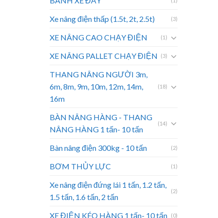
BÁNH XE ĐẨY
(1)
Xe nâng điện thấp (1.5t, 2t, 2.5t)
(3)
XE NÂNG CAO CHẠY ĐIỆN
(1)
XE NÂNG PALLET CHẠY ĐIỆN
(3)
THANG NÂNG NGƯỜI 3m,
6m, 8m, 9m, 10m, 12m, 14m,
(18)
16m
BÀN NÂNG HÀNG - THANG
(14)
NÂNG HÀNG 1 tấn- 10 tấn
Bàn nâng điện 300kg - 10 tấn
(2)
BƠM THỦY LỰC
(1)
Xe nâng điện đứng lái 1 tấn, 1.2 tấn,
(2)
1.5 tấn, 1.6 tấn, 2 tấn
XE ĐIỆN KÉO HÀNG 1 tấn- 10 tấn
(0)