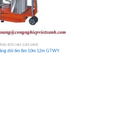
NG ĐÔI (6M,12M,14M)
âng đôi 6m 8m 10m 12m GTWY