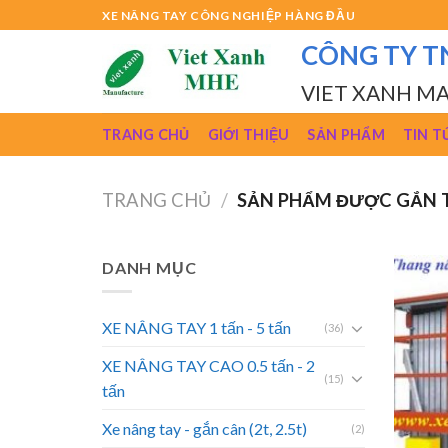
Skip
XE NÂNG TAY CÔNG NGHIỆP HÀNG ĐẦU
to
CÔNG TY T
content
VIET XANH M
TRANG CHỦ
GIỚI THIỆU
SẢN PHẨM
TIN T
TRANG CHỦ
/
SẢN PHẨM ĐƯỢC GẮN T
DANH MỤC
XE NÂNG TAY 1 tấn - 5 tấn
(36)
XE NÂNG TAY CAO 0.5 tấn - 2
(15)
tấn
Xe nâng tay - gắn cân (2t, 2.5t)
(2)