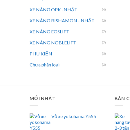
XE NÂNG OPK -NHẬT
(4)
XE NÂNG BISHAMON - NHẬT
(2)
XE NÂNG EOSLIFT
(7)
XE NÂNG NOBLELIFT
(7)
PHỤ KIỆN
(5)
Chưa phân loại
(3)
MỚI NHẤT
BÁN 
Vỏ xe yokohama Y555