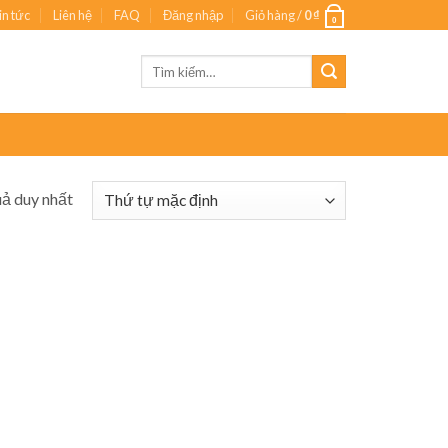
in tức
Liên hệ
FAQ
Đăng nhập
Giỏ hàng /
0
₫
0
Tìm
kiếm:
uả duy nhất