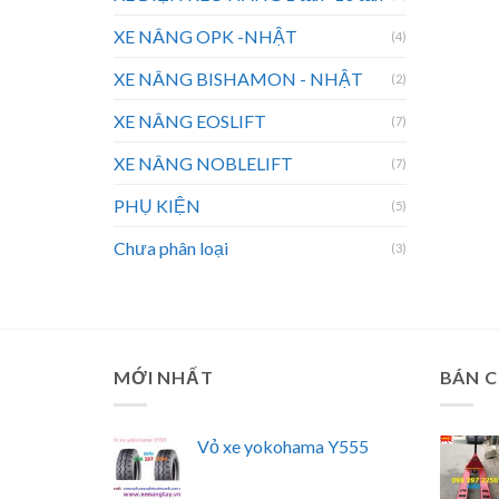
XE NÂNG OPK -NHẬT
(4)
XE NÂNG BISHAMON - NHẬT
(2)
XE NÂNG EOSLIFT
(7)
XE NÂNG NOBLELIFT
(7)
PHỤ KIỆN
(5)
Chưa phân loại
(3)
MỚI NHẤT
BÁN 
Vỏ xe yokohama Y555