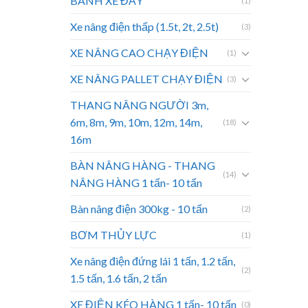
BÁNH XE ĐẨY
(1)
Xe nâng điện thấp (1.5t, 2t, 2.5t)
(3)
XE NÂNG CAO CHẠY ĐIỆN
(1)
XE NÂNG PALLET CHẠY ĐIỆN
(3)
THANG NÂNG NGƯỜI 3m,
6m, 8m, 9m, 10m, 12m, 14m,
(18)
16m
BÀN NÂNG HÀNG - THANG
(14)
NÂNG HÀNG 1 tấn- 10 tấn
Bàn nâng điện 300kg - 10 tấn
(2)
BƠM THỦY LỰC
(1)
Xe nâng điện đứng lái 1 tấn, 1.2 tấn,
(2)
1.5 tấn, 1.6 tấn, 2 tấn
XE ĐIỆN KÉO HÀNG 1 tấn- 10 tấn
(0)