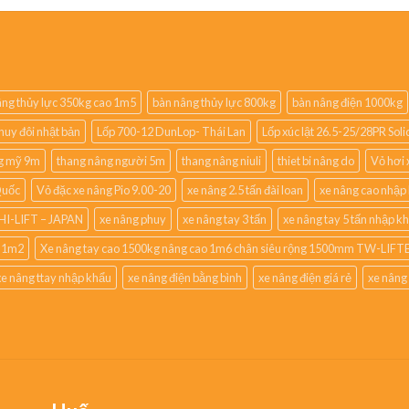
ng thủy lực 350kg cao 1m5
bàn nâng thủy lực 800kg
bàn nâng điện 1000kg
huy đôi nhật bản
Lốp 700-12 DunLop- Thái Lan
Lốp xúc lật 26.5-25/28PR So
g mỹ 9m
thang nâng người 5m
thang nâng niuli
thiet bi nâng do
Vỏ hơi 
Quốc
Vỏ đặc xe nâng Pio 9.00-20
xe nâng 2.5 tấn đài loan
xe nâng cao nhập
HI-LIFT – JAPAN
xe nâng phuy
xe nâng tay 3 tấn
xe nâng tay 5 tấn nhập k
o 1m2
Xe nâng tay cao 1500kg nâng cao 1m6 chân siêu rộng 1500mm TW-LIFTE
xe nâng ttay nhập khẩu
xe nâng điện bằng bình
xe nâng điện giá rẻ
xe nâng