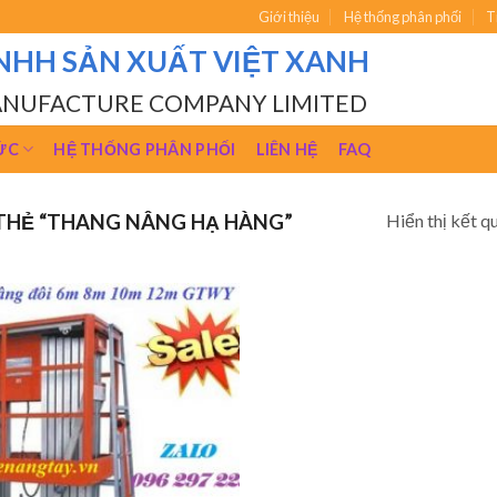
Giới thiệu
Hệ thống phân phối
T
NHH SẢN XUẤT VIỆT XANH
ANUFACTURE COMPANY LIMITED
ỨC
HỆ THỐNG PHÂN PHỐI
LIÊN HỆ
FAQ
Hiển thị kết q
THẺ “THANG NÂNG HẠ HÀNG”