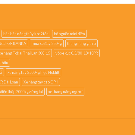
bán bàn nâng thủy lực 2 tấn
bộ nguồn mini điện
lideal- SRILANKA
mua xe đẩy 250kg
thang nang gia rẻ
xe nâng Tokai Thái Lan 300-15
vỏ xe xúc 0.5/80-18/10PR
 khẩu
hẩ
xe nâng tay 2500kg hiệu Noblift
R Đài Loan
Xe nâng tay cao OPK
 điện thấp 2000kg đứng lái
xe thang nâng người