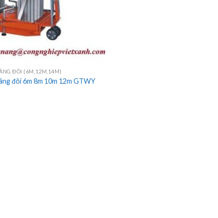
NG ĐÔI (6M,12M,14M)
âng đôi 6m 8m 10m 12m GTWY