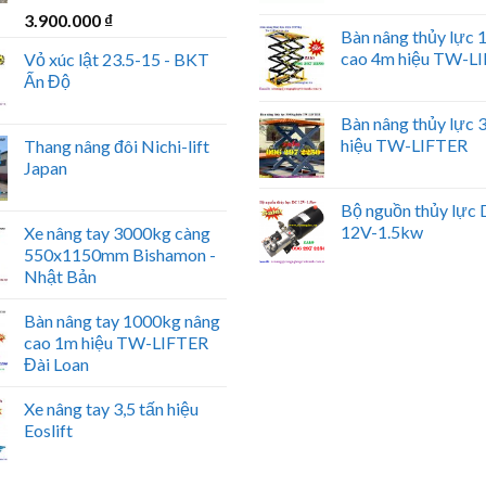
3.900.000
₫
Bàn nâng thủy lực
cao 4m hiệu TW-L
Vỏ xúc lật 23.5-15 - BKT
Ấn Độ
Bàn nâng thủy lực
hiệu TW-LIFTER
Thang nâng đôi Nichi-lift
Japan
Bộ nguồn thủy lực
12V-1.5kw
Xe nâng tay 3000kg càng
550x1150mm Bishamon -
Nhật Bản
Bàn nâng tay 1000kg nâng
cao 1m hiệu TW-LIFTER
Đài Loan
Xe nâng tay 3,5 tấn hiệu
Eoslift