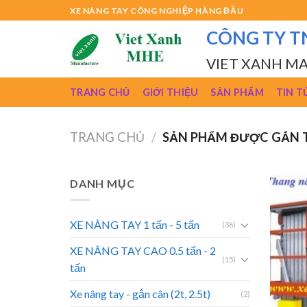
Skip
XE NÂNG TAY CÔNG NGHIỆP HÀNG ĐẦU
to
CÔNG TY T
content
VIET XANH M
TRANG CHỦ
GIỚI THIỆU
SẢN PHẨM
TIN T
TRANG CHỦ
/
SẢN PHẨM ĐƯỢC GẮN 
DANH MỤC
XE NÂNG TAY 1 tấn - 5 tấn
(36)
XE NÂNG TAY CAO 0.5 tấn - 2
(15)
tấn
Xe nâng tay - gắn cân (2t, 2.5t)
(2)