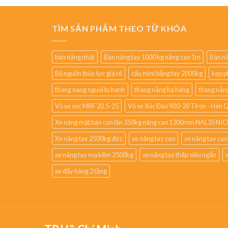
TÌM SẢN PHẨM THEO TỪ KHÓA
bàn nâng nhật
Bàn nâng tay 1000 kg nâng cao 1m
Bàn nâ
Bộ nguồn thủy lực giá rẻ
cẩu mini bằng tay 2000kg
kẹp p
thang nang nguoi tu hanh
thang nâng hạ hàng
thang nân
Vỏ xe xúc MRF 20.5-25
Vỏ xe Xúc Đào 900-20 Tiron - Hàn 
Xe nâng mặt bàn con lăn 350kg nâng cao 1300mm NAL35 NIC
Xe nâng tay 2500kg đức
xe nâng tay cao
xe nâng tay ca
xe nâng tay mạ kẽm 2500kg
xe nâng tay thấp siêu ngắn
xe đẩy hàng 2 tầng