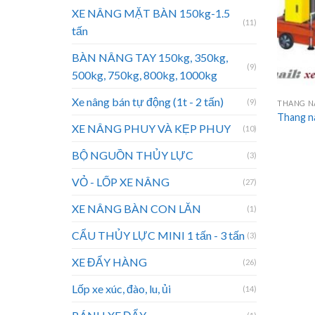
XE NÂNG MẶT BÀN 150kg-1.5
(11)
tấn
BÀN NÂNG TAY 150kg, 350kg,
(9)
500kg, 750kg, 800kg, 1000kg
Xe nâng bán tự động (1t - 2 tấn)
(9)
THANG NÂ
Thang n
XE NÂNG PHUY VÀ KẸP PHUY
(10)
BỘ NGUỒN THỦY LỰC
(3)
VỎ - LỐP XE NÂNG
(27)
XE NÂNG BÀN CON LĂN
(1)
CẨU THỦY LỰC MINI 1 tấn - 3 tấn
(3)
XE ĐẨY HÀNG
(26)
Lốp xe xúc, đào, lu, ủi
(14)