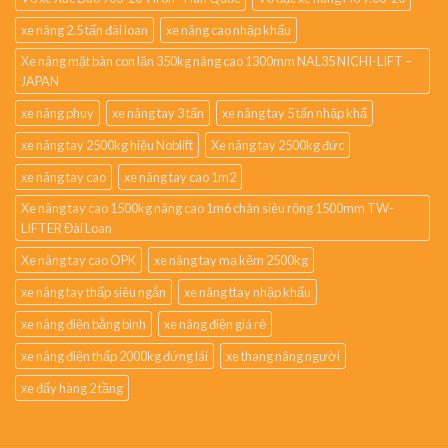
xe nâng 2.5 tấn đài loan
xe nâng cao nhập khẩu
Xe nâng mặt bàn con lăn 350kg nâng cao 1300mm NAL35 NICHI-LIFT –
JAPAN
xe nâng phuy
xe nâng tay 3 tấn
xe nâng tay 5 tấn nhập khẩ
xe nâng tay 2500kg hiệu Noblift
Xe nâng tay 2500kg đức
xe nâng tay cao
xe nâng tay cao 1m2
Xe nâng tay cao 1500kg nâng cao 1m6 chân siêu rộng 1500mm TW-
LIFTER Đài Loan
Xe nâng tay cao OPK
xe nâng tay mạ kẽm 2500kg
xe nâng tay thấp siêu ngắn
xe nâng ttay nhập khẩu
xe nâng điện bằng bình
xe nâng điện giá rẻ
xe nâng điện thấp 2000kg đứng lái
xe thang nâng người
xe đẩy hàng 2 tầng