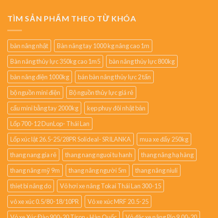
TÌM SẢN PHẨM THEO TỪ KHÓA
bàn nâng nhật
Bàn nâng tay 1000 kg nâng cao 1m
Bàn nâng thủy lực 350kg cao 1m5
bàn nâng thủy lực 800kg
bàn nâng điện 1000kg
bán bàn nâng thủy lực 2 tấn
bộ nguồn mini điện
Bộ nguồn thủy lực giá rẻ
cẩu mini bằng tay 2000kg
kẹp phuy đôi nhật bản
Lốp 700-12 DunLop- Thái Lan
Lốp xúc lật 26.5-25/28PR Solideal- SRILANKA
mua xe đẩy 250kg
thang nang gia rẻ
thang nang nguoi tu hanh
thang nâng hạ hàng
thang nâng mỹ 9m
thang nâng người 5m
thang nâng niuli
thiet bi nâng do
Vỏ hơi xe nâng Tokai Thái Lan 300-15
vỏ xe xúc 0.5/80-18/10PR
Vỏ xe xúc MRF 20.5-25
Vỏ xe Xúc Đào 900-20 Tiron - Hàn Quốc
Vỏ đặc xe nâng Pio 9.00-20