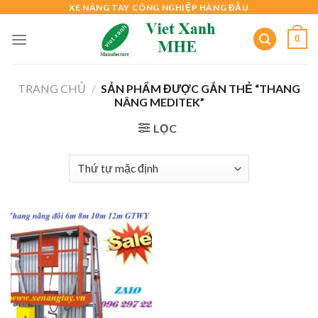
Skip
XE NÂNG TAY CÔNG NGHIỆP HÀNG ĐẦU
to
0
content
TRANG CHỦ
/
SẢN PHẨM ĐƯỢC GẮN THẺ “THANG
NÂNG MEDITEK”
LỌC