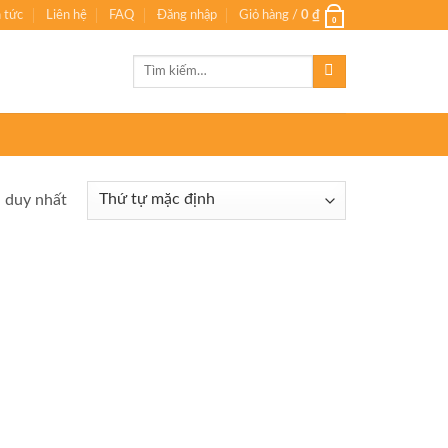
n tức
Liên hệ
FAQ
Đăng nhập
Giỏ hàng /
0
₫
0
Tìm
kiếm:
ả duy nhất