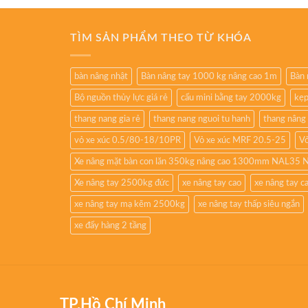
TÌM SẢN PHẨM THEO TỪ KHÓA
bàn nâng nhật
Bàn nâng tay 1000 kg nâng cao 1m
Bàn 
Bộ nguồn thủy lực giá rẻ
cẩu mini bằng tay 2000kg
kẹp
thang nang gia rẻ
thang nang nguoi tu hanh
thang nâng
vỏ xe xúc 0.5/80-18/10PR
Vỏ xe xúc MRF 20.5-25
Vỏ
Xe nâng mặt bàn con lăn 350kg nâng cao 1300mm NAL35 
Xe nâng tay 2500kg đức
xe nâng tay cao
xe nâng tay 
xe nâng tay mạ kẽm 2500kg
xe nâng tay thấp siêu ngắn
xe đẩy hàng 2 tầng
TP.Hồ Chí Minh