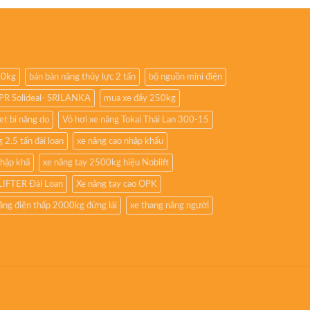
00kg
bán bàn nâng thủy lực 2 tấn
bộ nguồn mini điện
8PR Solideal- SRILANKA
mua xe đẩy 250kg
iet bi nâng do
Vỏ hơi xe nâng Tokai Thái Lan 300-15
 2.5 tấn đài loan
xe nâng cao nhập khẩu
nhập khẩ
xe nâng tay 2500kg hiệu Noblift
LIFTER Đài Loan
Xe nâng tay cao OPK
âng điện thấp 2000kg đứng lái
xe thang nâng người