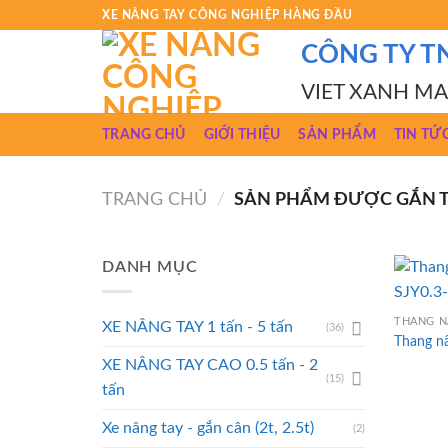
Skip
XE NÂNG TAY CÔNG NGHIỆP HÀNG ĐẦU
to
CÔNG TY T
content
VIET XANH M
TRANG CHỦ
GIỚI THIỆU
SẢN PHẨM
TIN TỨ
TRANG CHỦ
/
SẢN PHẨM ĐƯỢC GẮN TH
DANH MỤC
THANG N
XE NÂNG TAY 1 tấn - 5 tấn
(36)
Thang n
XE NÂNG TAY CAO 0.5 tấn - 2
(15)
tấn
Xe nâng tay - gắn cân (2t, 2.5t)
(2)