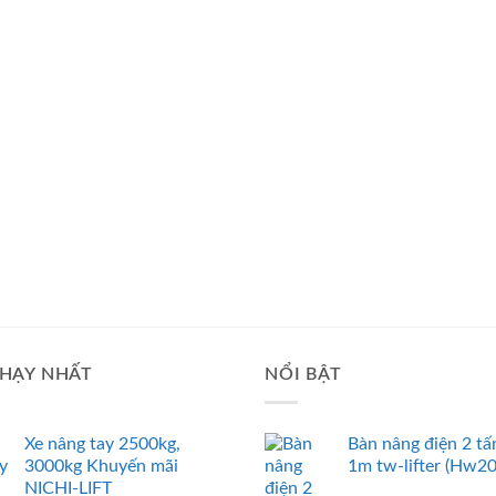
HẠY NHẤT
NỔI BẬT
Xe nâng tay 2500kg,
Bàn nâng điện 2 tấ
3000kg Khuyến mãi
1m tw-lifter (Hw2
NICHI-LIFT