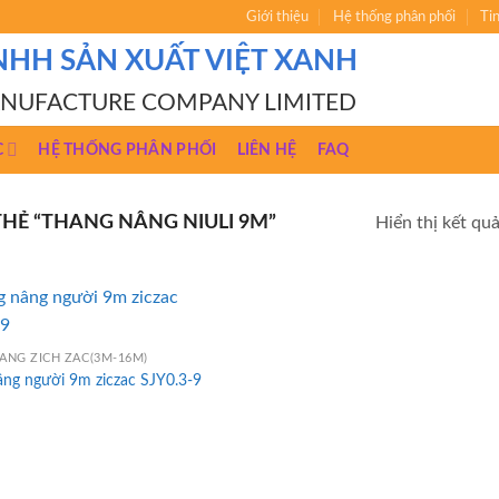
Giới thiệu
Hệ thống phân phối
Ti
NHH SẢN XUẤT VIỆT XANH
ANUFACTURE COMPANY LIMITED
C
HỆ THỐNG PHÂN PHỐI
LIÊN HỆ
FAQ
Ẻ “THANG NÂNG NIULI 9M”
Hiển thị kết qu
ÂNG ZICH ZAC(3M-16M)
âng người 9m ziczac SJY0.3-9