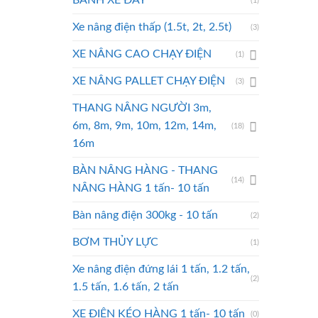
BÁNH XE ĐẨY
(1)
Xe nâng điện thấp (1.5t, 2t, 2.5t)
(3)
XE NÂNG CAO CHẠY ĐIỆN
(1)
XE NÂNG PALLET CHẠY ĐIỆN
(3)
THANG NÂNG NGƯỜI 3m,
6m, 8m, 9m, 10m, 12m, 14m,
(18)
16m
BÀN NÂNG HÀNG - THANG
(14)
NÂNG HÀNG 1 tấn- 10 tấn
Bàn nâng điện 300kg - 10 tấn
(2)
BƠM THỦY LỰC
(1)
Xe nâng điện đứng lái 1 tấn, 1.2 tấn,
(2)
1.5 tấn, 1.6 tấn, 2 tấn
XE ĐIỆN KÉO HÀNG 1 tấn- 10 tấn
(0)