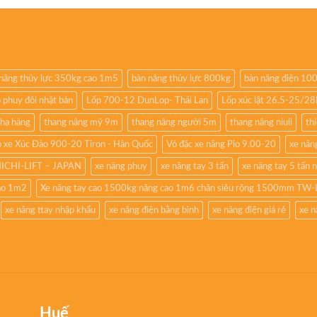
nâng thủy lực 350kg cao 1m5
bàn nâng thủy lực 800kg
bàn nâng điện 10
 phuy đôi nhật bản
Lốp 700-12 DunLop- Thái Lan
Lốp xúc lật 26.5-25/2
 hạ hàng
thang nâng mỹ 9m
thang nâng người 5m
thang nâng niuli
th
 xe Xúc Đào 900-20 Tiron - Hàn Quốc
Vỏ đặc xe nâng Pio 9.00-20
xe nâng
NICHI-LIFT – JAPAN
xe nâng phuy
xe nâng tay 3 tấn
xe nâng tay 5 tấn 
cao 1m2
Xe nâng tay cao 1500kg nâng cao 1m6 chân siêu rộng 1500mm TW-
xe nâng ttay nhập khẩu
xe nâng điện bằng bình
xe nâng điện giá rẻ
xe n
Huế