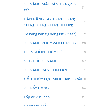
XE NÂNG MẶT BÀN 150kg-1.5
(11)
tấn
BÀN NÂNG TAY 150kg, 350kg,
(9)
500kg, 750kg, 800kg, 1000kg
Xe nâng bán tự động (1t - 2 tấn)
(9)
XE NÂNG PHUY VÀ KẸP PHUY
(10)
BỘ NGUỒN THỦY LỰC
(3)
VỎ - LỐP XE NÂNG
(27)
XE NÂNG BÀN CON LĂN
(1)
CẨU THỦY LỰC MINI 1 tấn - 3 tấn
(3)
XE ĐẨY HÀNG
(26)
Lốp xe xúc, đào, lu, ủi
(14)