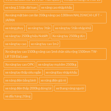
xe nâng 2.5 tấn đài loan
xe nâng cao nhập khẩu
Xe nâng mặt bàn con lăn 350kg nâng cao 1300mm NAL35 NICHI-LIFT –
JAPAN
xe nâng phuy
xe nâng tay 3 tấn
xe nâng tay 5 tấn nhập khẩ
xe nâng tay 2500kg hiệu Noblift
Xe nâng tay 2500kg đức
xe nâng tay cao
xe nâng tay cao 1m2
Xe nâng tay cao 1500kg nâng cao 1m6 chân siêu rộng 1500mm TW-
LIFTER Đài Loan
Xe nâng tay cao OPK
xe nâng tay mạ kẽm 2500kg
xe nâng tay thấp siêu ngắn
xe nâng ttay nhập khẩu
xe nâng điện bằng bình
xe nâng điện giá rẻ
xe nâng điện thấp 2000kg đứng lái
xe thang nâng người
xe đẩy hàng 2 tầng