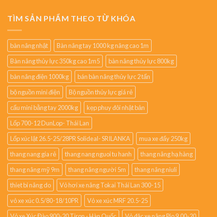
TÌM SẢN PHẨM THEO TỪ KHÓA
bàn nâng nhật
Bàn nâng tay 1000 kg nâng cao 1m
Bàn nâng thủy lực 350kg cao 1m5
bàn nâng thủy lực 800kg
bàn nâng điện 1000kg
bán bàn nâng thủy lực 2 tấn
bộ nguồn mini điện
Bộ nguồn thủy lực giá rẻ
cẩu mini bằng tay 2000kg
kẹp phuy đôi nhật bản
Lốp 700-12 DunLop- Thái Lan
Lốp xúc lật 26.5-25/28PR Solideal- SRILANKA
mua xe đẩy 250kg
thang nang gia rẻ
thang nang nguoi tu hanh
thang nâng hạ hàng
thang nâng mỹ 9m
thang nâng người 5m
thang nâng niuli
thiet bi nâng do
Vỏ hơi xe nâng Tokai Thái Lan 300-15
vỏ xe xúc 0.5/80-18/10PR
Vỏ xe xúc MRF 20.5-25
Vỏ xe Xúc Đào 900-20 Tiron - Hàn Quốc
Vỏ đặc xe nâng Pio 9.00-20