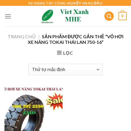
Skip
XE NÂNG TAY CÔNG NGHIỆP HÀNG ĐẦU
to
0
content
TRANG CHỦ
/
SẢN PHẨM ĐƯỢC GẮN THẺ “VỎ HƠI
XE NÂNG TOKAI THÁI LAN 750-16”
LỌC