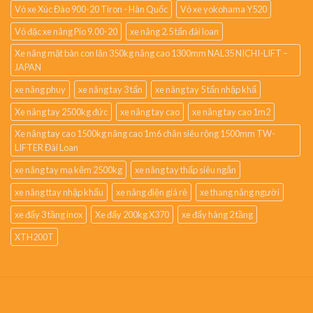
Vỏ xe Xúc Đào 900-20 Tiron - Hàn Quốc
Vỏ xe yokohama Y520
Vỏ đặc xe nâng Pio 9.00-20
xe nâng 2.5 tấn đài loan
Xe nâng mặt bàn con lăn 350kg nâng cao 1300mm NAL35 NICHI-LIFT –
JAPAN
xe nâng phuy
xe nâng tay 3 tấn
xe nâng tay 5 tấn nhập khẩ
Xe nâng tay 2500kg đức
xe nâng tay cao
xe nâng tay cao 1m2
Xe nâng tay cao 1500kg nâng cao 1m6 chân siêu rộng 1500mm TW-
LIFTER Đài Loan
xe nâng tay mạ kẽm 2500kg
xe nâng tay thấp siêu ngắn
xe nâng ttay nhập khẩu
xe nâng điện giá rẻ
xe thang nâng người
xe đẩy 3 tầng inox
Xe đẩy 200kg X370
xe đẩy hàng 2 tầng
XTH200T