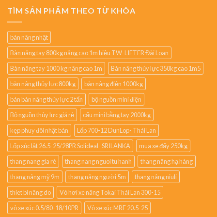
TÌM SẢN PHẨM THEO TỪ KHÓA
bàn nâng nhật
Bàn nâng tay 800kg nâng cao 1m hiệu TW-LIFTER Đài Loan
Bàn nâng tay 1000 kg nâng cao 1m
Bàn nâng thủy lực 350kg cao 1m5
bàn nâng thủy lực 800kg
bàn nâng điện 1000kg
bán bàn nâng thủy lực 2 tấn
bộ nguồn mini điện
Bộ nguồn thủy lực giá rẻ
cẩu mini bằng tay 2000kg
kẹp phuy đôi nhật bản
Lốp 700-12 DunLop- Thái Lan
Lốp xúc lật 26.5-25/28PR Solideal- SRILANKA
mua xe đẩy 250kg
thang nang gia rẻ
thang nang nguoi tu hanh
thang nâng hạ hàng
thang nâng mỹ 9m
thang nâng người 5m
thang nâng niuli
thiet bi nâng do
Vỏ hơi xe nâng Tokai Thái Lan 300-15
vỏ xe xúc 0.5/80-18/10PR
Vỏ xe xúc MRF 20.5-25