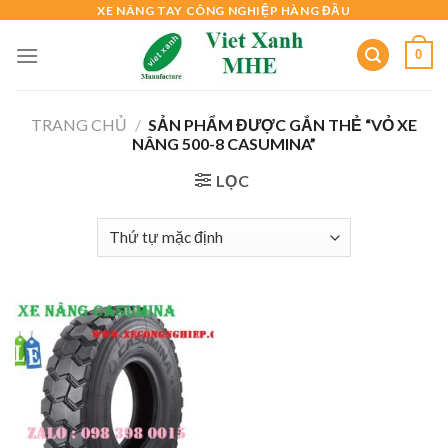
Skip
XE NÂNG TAY CÔNG NGHIỆP HÀNG ĐẦU
to
0
content
TRANG CHỦ
/
SẢN PHẨM ĐƯỢC GẮN THẺ “VỎ XE
NÂNG 500-8 CASUMINA”
LỌC